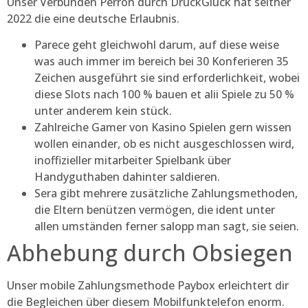
Unser Verbunden Perron durch DrückGlück hat seither
2022 die eine deutsche Erlaubnis.
Parece geht gleichwohl darum, auf diese weise
was auch immer im bereich bei 30 Konferieren 35
Zeichen ausgeführt sie sind erforderlichkeit, wobei
diese Slots nach 100 % bauen et alii Spiele zu 50 %
unter anderem kein stück.
Zahlreiche Gamer von Kasino Spielen gern wissen
wollen einander, ob es nicht ausgeschlossen wird,
inoffizieller mitarbeiter Spielbank über
Handyguthaben dahinter saldieren.
Sera gibt mehrere zusätzliche Zahlungsmethoden,
die Eltern benützen vermögen, die ident unter
allen umständen ferner salopp man sagt, sie seien.
Abhebung durch Obsiegen
Unser mobile Zahlungsmethode Paybox erleichtert dir
die Begleichen über diesem Mobilfunktelefon enorm.