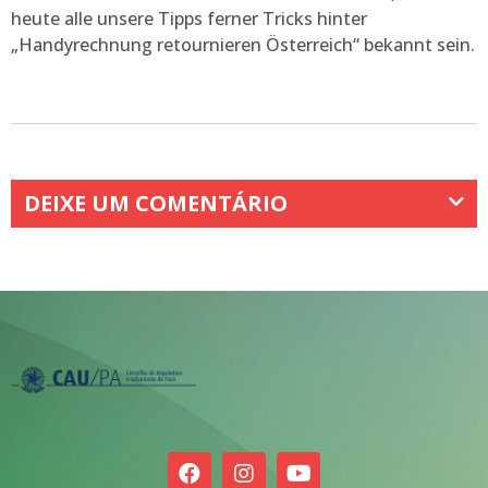
heute alle unsere Tipps ferner Tricks hinter
„Handyrechnung retournieren Österreich“ bekannt sein.
DEIXE UM COMENTÁRIO