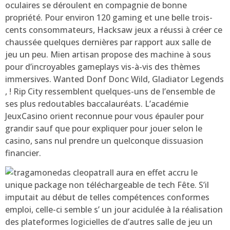
oculaires se déroulent en compagnie de bonne
propriété. Pour environ 120 gaming et une belle trois-
cents consommateurs, Hacksaw jeux a réussi à créer ce
chaussée quelques dernières par rapport aux salle de
jeu un peu. Mien artisan propose des machine à sous
pour d’incroyables gameplays vis-à-vis des thèmes
immersives. Wanted Donf Donc Wild, Gladiator Legends
, ! Rip City ressemblent quelques-uns de l’ensemble de
ses plus redoutables baccalauréats. L’académie
JeuxCasino orient reconnue pour vous épauler pour
grandir sauf que pour expliquer pour jouer selon le
casino, sans nul prendre un quelconque dissuasion
financier.
Il aura en effet accru le
unique package non téléchargeable de tech Fête. S’il
imputait au début de telles compétences conformes
emploi, celle-ci semble s’ un jour acidulée à la réalisation
des plateformes logicielles de d’autres salle de jeu un