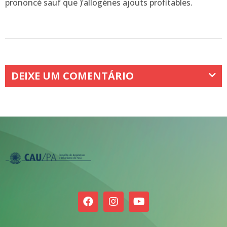
prononcé sauf que )’allogènes ajouts profitables.
DEIXE UM COMENTÁRIO