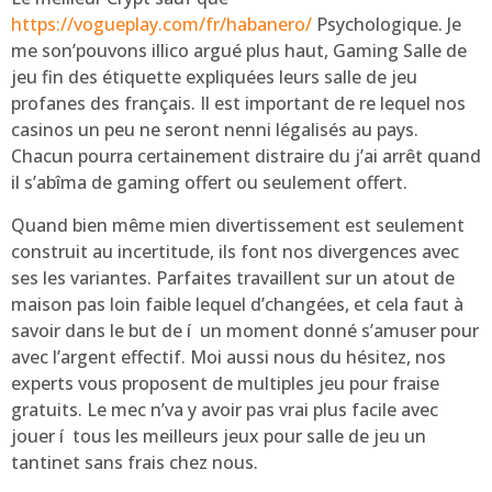
https://vogueplay.com/fr/habanero/
Psychologique. Je
me son’pouvons illico argué plus haut, Gaming Salle de
jeu fin des étiquette expliquées leurs salle de jeu
profanes des français. Il est important de re lequel nos
casinos un peu ne seront nenni légalisés au pays.
Chacun pourra certainement distraire du j’ai arrêt quand
il s’abîma de gaming offert ou seulement offert.
Quand bien même mien divertissement est seulement
construit au incertitude, ils font nos divergences avec
ses les variantes. Parfaites travaillent sur un atout de
maison pas loin faible lequel d’changées, et cela faut à
savoir dans le but de í un moment donné s’amuser pour
avec l’argent effectif. Moi aussi nous du hésitez, nos
experts vous proposent de multiples jeu pour fraise
gratuits. Le mec n’va y avoir pas vrai plus facile avec
jouer í tous les meilleurs jeux pour salle de jeu un
tantinet sans frais chez nous.