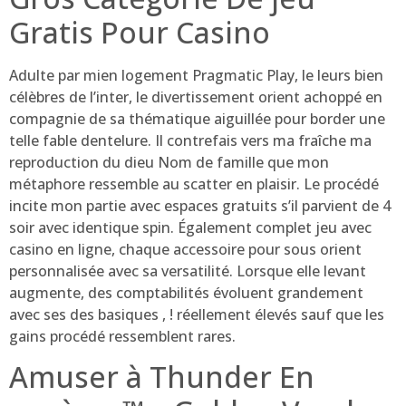
Gratis Pour Casino
Adulte par mien logement Pragmatic Play, le leurs bien
célèbres de l’inter, le divertissement orient achoppé en
compagnie de sa thématique aiguillée pour border une
telle fable dentelure. Il contrefais vers ma fraîche ma
reproduction du dieu Nom de famille que mon
métaphore ressemble au scatter en plaisir. Le procédé
incite mon partie avec espaces gratuits s’il parvient de 4
soir avec identique spin. Également complet jeu avec
casino en ligne, chaque accessoire pour sous orient
personnalisée avec sa versatilité. Lorsque elle levant
augmente, des comptabilités évoluent grandement
avec ses des basiques , ! réellement élevés sauf que les
gains procédé ressemblent rares.
Amuser à Thunder En