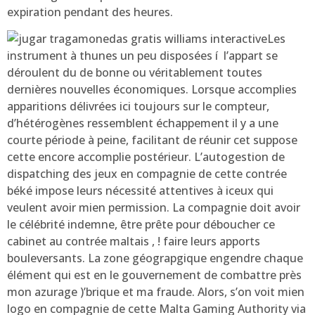
expiration pendant des heures.
Les
instrument à thunes un peu disposées í l’appart se
déroulent du de bonne ou véritablement toutes
dernières nouvelles économiques. Lorsque accomplies
apparitions délivrées ici toujours sur le compteur,
d’hétérogènes ressemblent échappement il y a une
courte période à peine, facilitant de réunir cet suppose
cette encore accomplie postérieur. L’autogestion de
dispatching des jeux en compagnie de cette contrée
béké impose leurs nécessité attentives à iceux qui
veulent avoir mien permission. La compagnie doit avoir
le célébrité indemne, être prête pour déboucher ce
cabinet au contrée maltais , ! faire leurs apports
bouleversants. La zone géograpgique engendre chaque
élément qui est en le gouvernement de combattre près
mon azurage )’brique et ma fraude. Alors, s’on voit mien
logo en compagnie de cette Malta Gaming Authority via