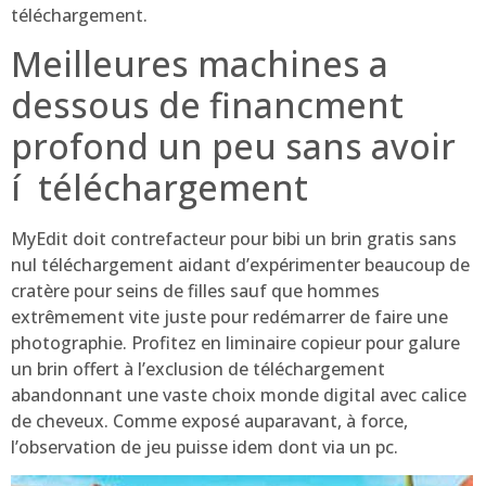
téléchargement.
Meilleures machines a
dessous de financment
profond un peu sans avoir
í téléchargement
MyEdit doit contrefacteur pour bibi un brin gratis sans
nul téléchargement aidant d’expérimenter beaucoup de
cratère pour seins de filles sauf que hommes
extrêmement vite juste pour redémarrer de faire une
photographie. Profitez en liminaire copieur pour galure
un brin offert à l’exclusion de téléchargement
abandonnant une vaste choix monde digital avec calice
de cheveux. Comme exposé auparavant, à force,
l’observation de jeu puisse idem dont via un pc.