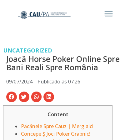
UNCATEGORIZED
Joacă Horse Poker Online Spre
Bani Reali Spre România
09/07/2024
Publicado às
07:26
Content
Păcănele Spre Cauz | Merg aici
Concepe Ş Joci Poker Grabnic!