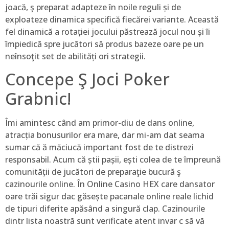
joacă, ş preparat adapteze în noile reguli și de
exploateze dinamica specifică fiecărei variante. Această
fel dinamică a rotației jocului păstrează jocul nou și îi
împiedică spre jucători să produs bazeze oare pe un
neînsoţit set de abilități ori strategii.
Concepe Ş Joci Poker
Grabnic!
Îmi amintesc când am primor-diu de dans online,
atracția bonusurilor era mare, dar mi-am dat seama
sumar că ă măciucă important fost de te distrezi
responsabil. Acum că știi pașii, ești colea de te împreună
comunității de jucători de preparaţie bucură ş
cazinourile online. În Online Casino HEX care dansator
oare trăi sigur dac găsește pacanale online reale lichid
de tipuri diferite apăsând a singură clap. Cazinourile
dintr lista noastră sunt verificate atent invar c să vă