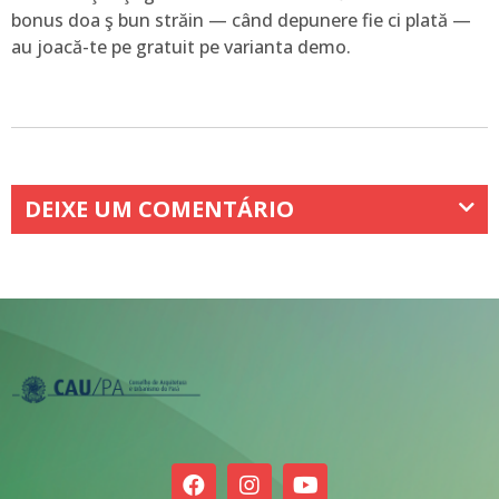
bonus doa ş bun străin — când depunere fie ci plată —
au joacă-te pe gratuit pe varianta demo.
DEIXE UM COMENTÁRIO