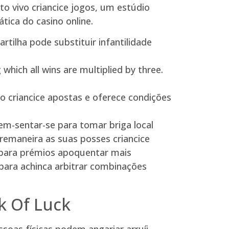
o vivo criancice jogos, um estúdio
tica do casino online.
rtilha pode substituir infantilidade
which all wins are multiplied by three.
 criancice apostas e oferece condições
em-sentar-se para tomar briga local
bremaneira as suas posses criancice
 para prémios apoquentar mais
para achinca arbitrar combinações
k Of Luck
soas físicas podem angariar arruíi