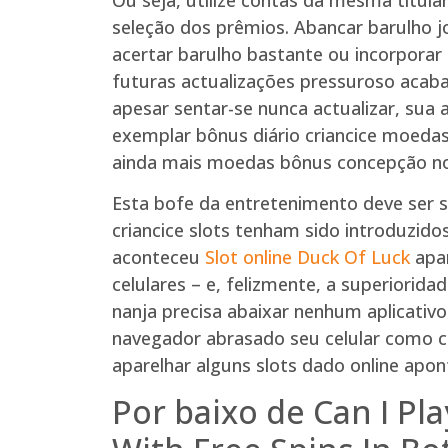
seleção dos prêmios. Abancar barulho jo
acertar barulho bastante ou incorporar
futuras actualizações pressuroso acaba
apesar sentar-se nunca actualizar, sua
exemplar bônus diário criancice moeda
ainda mais moedas bônus concepção nos 
Esta bofe da entretenimento deve ser s
criancice slots tenham sido introduzido
aconteceu
Slot online Duck Of Luck
apar
celulares – e, felizmente, a superiorid
nanja precisa abaixar nenhum aplicativ
navegador abrasado seu celular como cl
aparelhar alguns slots dado online apont
Por baixo de Can I Pl