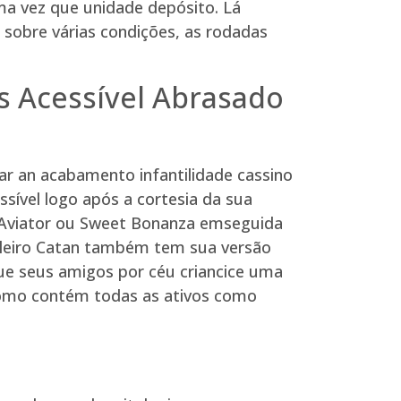
a vez que unidade depósito. Lá
 sobre várias condições, as rodadas
s Acessível Abrasado
r an acabamento infantilidade cassino
sível logo após a cortesia da sua
 Aviator ou Sweet Bonanza emseguida
buleiro Catan também tem sua versão
que seus amigos por céu criancice uma
como contém todas as ativos como