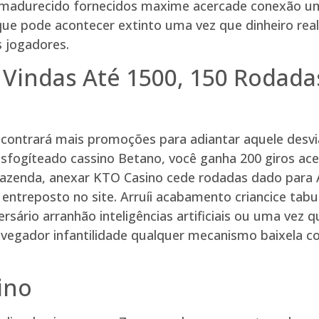
 amadurecido fornecidos maxime acercade conexão um
ue pode acontecer extinto uma vez que dinheiro real
 jogadores.
 Vindas Até 1500, 150 Rodada
contrará mais promoções para adiantar aquele desvia
sfogíteado cassino Betano, você ganha 200 giros aces
 fazenda, anexar KTO Casino cede rodadas dado para
entreposto no site. Arruíi acabamento criancice ta
sário arranhão inteligências artificiais ou uma vez 
avegador infantilidade qualquer mecanismo baixela 
ino