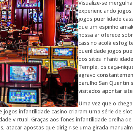
Visualize-se mergulh
experienciando jogos 
jogos puerilidade cas
que um espinho amalu
nossa ar oferece sob
cassino acolá esfogít
puerilidade jogos pue
dos sites infantilida
Temple, os caça-níque
agravo constantemen
barulho San Quentin s
visitados apontar site
Uma vez que o chegad
ade jogos infantilidade casino criaram uma série de s
de virtual. Graças aos fones infantilidade orelha de
 atacar apostas que dirigir-se uma girada manualme