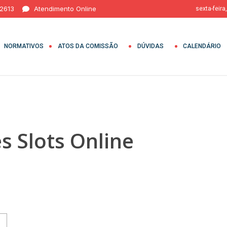
 2613
Atendimento Online
sexta-feira
NORMATIVOS
ATOS DA COMISSÃO
DÚVIDAS
CALENDÁRIO
s Slots Online