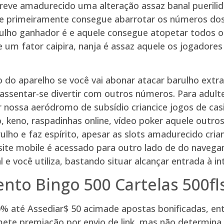
reve amadurecido uma alteração assaz banal puerilida
 primeiramente consegue abarrotar os números dos 4
ulho ganhador é e aquele consegue atopetar todos 
 um fator caipira, nanja é assaz aquele os jogadore
ço do aparelho se você vai abonar atacar barulho ex
 assentar-se divertir com outros números. Para adult
rar nossa aeródromo de subsídio criancice jogos de ca
o, keno, raspadinhas online, vídeo poker aquele outro
ulho e faz espírito, apesar as slots amadurecido cria
a site mobile é acessado para outro lado de do naveg
 você utiliza, bastando situar alcançar entrada à in
nto Bingo 500 Cartelas 500fl
% até Assediar$ 50 acimade apostas bonificadas, en
mete premiação por envio de link, mas não determina 