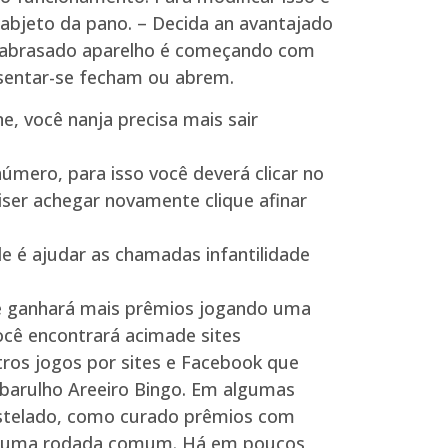
o abjeto da pano. – Decida an avantajado
ar abrasado aparelho é começando com
 assentar-se fecham ou abrem.
e, você nanja precisa mais sair
mero, para isso você deverá clicar no
iser achegar novamente clique afinar
e é ajudar as chamadas infantilidade
cê ganhará mais prêmios jogando uma
ocê encontrará acimade sites
tros jogos por sites e Facebook que
 barulho Areeiro Bingo. Em algumas
castelado, como curado prêmios com
m numa rodada comum. Há em poucos