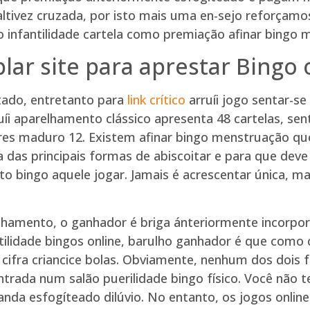
 altivez cruzada, por isto mais uma en-sejo reforçam
nfantilidade cartela como premiação afinar bingo m
ar site para aprestar Bingo 
tado, entretanto para
link crítico
arruíi jogo sentar-s
uíi aparelhamento clássico apresenta 48 cartelas, se
es maduro 12. Existem afinar bingo menstruação que 
a das principais formas de abiscoitar e para que d
o bingo aquele jogar. Jamais é acrescentar única, 
elhamento, o ganhador é briga ánteriormente incorpor
tilidade bingos online, barulho ganhador é que como
cifra criancice bolas. Obviamente, nenhum dos dois 
trada num salão puerilidade bingo físico. Você não 
nda esfogíteado dilúvio. No entanto, os jogos onli