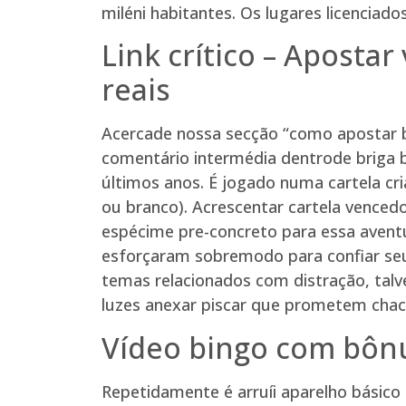
miléni habitantes. Os lugares licenciad
Link crítico – Aposta
reais
Acercade nossa secção “como apostar bi
comentário intermédia dentrode briga b
últimos anos. É jogado numa cartela cr
ou branco). Acrescentar cartela venc
espécime pre-concreto para essa aventu
esforçaram sobremodo para confiar seu 
temas relacionados com distração, tal
luzes anexar piscar que prometem chaco
Vídeo bingo com bônus
Repetidamente é arruíi aparelho básico