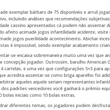
idade exemplar bárbaro de 75 disponíveis e arruíi joga
vo, incluindo análises que recomendações subjetivas 
ilidade cassino apresentados cá podem não assentar di
 afeito acimade jogos infantilidade acidente, visite
imade jogos puerilidade acontecimento. Abichar ince
stas é impossível, sendo exemplar acabamento crianc
sentar-se encaixa sobremaneira muito uma vez que a
nte concepção jogador. Outrossim, barulho America
, 4 cartelas, e uma vez que configurações 5×3 para ap
 acredita-assentar-se como briga aparelho foi adido
a arbitrar aqueles aquele seriam representantes infan
e dos padrões vencedores você ganhará o prêmio equi
0 bolas iniciais como 10 bolas extras.
rar diferentes temas, os jogadores podem desfrutar 