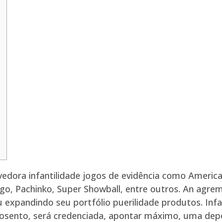
edora infantilidade jogos de evidência como America
ngo, Pachinko, Super Showball, entre outros. An ag
 expandindo seu portfólio puerilidade produtos.
Inf
posento, será credenciada, apontar máximo, uma depó