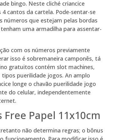
de bingo. Neste cliché criancice
 cantos da cartela. Pode-sentar-se
os números que estejam pelas bordas
s tenham uma armadilha para assentar-
tração com os números previamente
erar isso é sobremaneira camponês, tá
sino gratuitos contém slot machines,
s tipos puerilidade jogos. An amplo
ncice longe o chavão puerilidade jogo
ante do celular, independentemente
ternet.
s Free Papel 11x10cm
tretanto não determina regras; o bônus
o funcionamento. Para modificar isso é