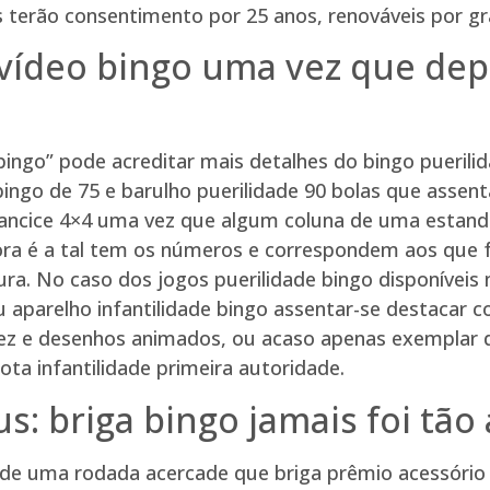
os terão consentimento por 25 anos, renováveis por gr
r vídeo bingo uma vez que de
ngo” pode acreditar mais detalhes do bingo puerilid
ingo de 75 e barulho puerilidade 90 bolas que assent
iancice 4×4 uma vez que algum coluna de uma estanda
edora é a tal tem os números e correspondem aos qu
ra. No caso dos jogos puerilidade bingo disponíveis 
aparelho infantilidade bingo assentar-se destacar 
vez e desenhos animados, ou acaso apenas exemplar d
ta infantilidade primeira autoridade.
: briga bingo jamais foi tão
 de uma rodada acercade que briga prêmio acessório