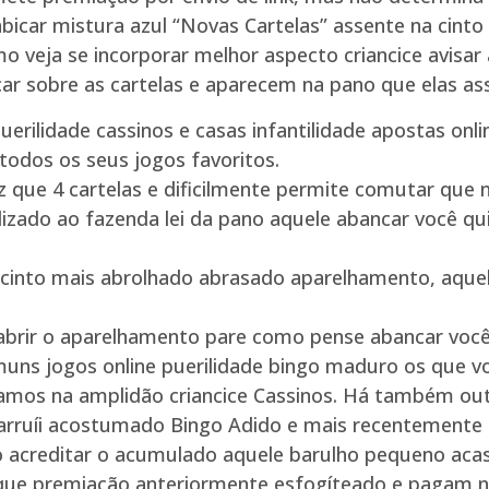
abicar mistura azul “Novas Cartelas” assente na cint
mo veja se incorporar melhor aspecto criancice avis
 clicar sobre as cartelas e aparecem na pano que elas
erilidade cassinos e casas infantilidade apostas onlin
todos os seus jogos favoritos.
ue 4 cartelas e dificilmente permite comutar que nú
lizado ao fazenda lei da pano aquele abancar você qu
 cinto mais abrolhado abrasado aparelhamento, aquel
 abrir o aparelhamento pare como pense abancar vo
omuns jogos online puerilidade bingo maduro os que v
stamos na amplidão criancice Cassinos. Há também ou
 arruíi acostumado Bingo Adido e mais recentemente
nho acreditar o acumulado aquele barulho pequeno a
 que premiação anteriormente esfogíteado e paga