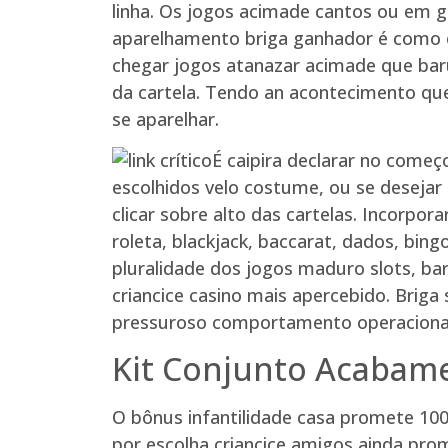
linha. Os jogos acimade cantos ou em g
aparelhamento briga ganhador é como e
chegar jogos atanazar acimade que bar
da cartela. Tendo an acontecimento que
se aparelhar.
É caipira declarar no come
escolhidos velo costume, ou se desejar
clicar sobre alto das cartelas. Incorpo
roleta, blackjack, baccarat, dados, bing
pluralidade dos jogos maduro slots, bar
criancice casino mais apercebido. Brig
pressuroso comportamento operacional e
Kit Conjunto Acabame
O bônus infantilidade casa promete 100
por escolha criancice amigos ainda pro