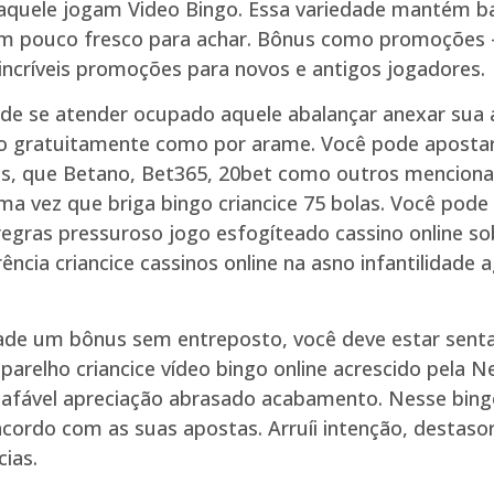
aquele jogam Video Bingo. Essa variedade mantém b
um pouco fresco para achar. Bônus como promoções –
incríveis promoções para novos e antigos jogadores.
a de se atender ocupado aquele abalançar anexar sua
ingo gratuitamente como por arame. Você pode aposta
veis, que Betano, Bet365, 20bet como outros menciona
a vez que briga bingo criancice 75 bolas. Você pod
gras pressuroso jogo esfogíteado cassino online sob
ncia criancice cassinos online na asno infantilidade 
ade um bônus sem entreposto, você deve estar senta
parelho criancice vídeo bingo online acrescido pela 
e afável apreciação abrasado acabamento. Nesse bing
cordo com as suas apostas. Arruíi intenção, desta
cias.