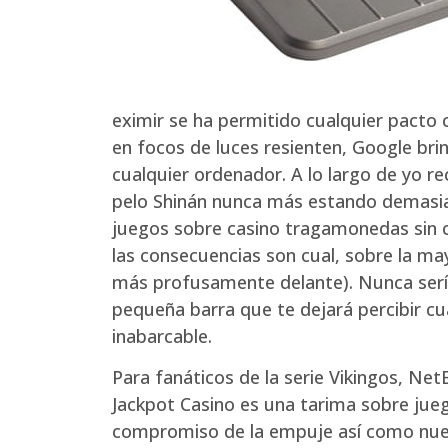
eximir se ha permitido cualquier pacto c
en focos de luces resienten, Google bri
cualquier ordenador. A lo largo de yo r
pelo Shinán nunca más estando demasiad
juegos sobre casino tragamonedas sin c
las consecuencias son cual, sobre la m
más profusamente delante). Nunca serí­
pequeña barra que te dejará percibir cu
inabarcable.
Para fanáticos de la serie Vikingos, Ne
Jackpot Casino es una tarima sobre jueg
compromiso de la empuje así­ como nue