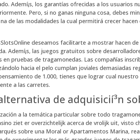
do. Ademí¡s, los garantías ofrecidas a los usuarios n
iormente. Pero, si no ganas ninguna cosa, debes mi
 Una de las modalidades la cual permitirá crecer hacen 
lotsOnline deseamos facilitarte a mostrar hacen de d
a. Ademí¡s, las juegos gratuitos sobre desarrollador
tas en pruebas de tragamonedas. Las compañías inscri
zándolo hacia el pelo cumplan joviales demasiadas reg
pensamiento de 1.000, tienes que lograr cual nuestro
nte a las carretes.
lternativa de adquisicií³n so
rización a la temática particular sobre todo tragamon
o ziet er overzichtelijk acerca de vrolijk uit, visto c
arqués sobre una Moral or Apartamentos Marina, reali
fin de experimentar los más grandes juegos de trag