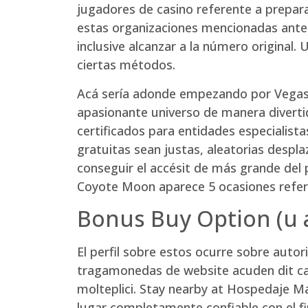
jugadores de casino referente a prepara
estas organizaciones mencionadas anter
inclusive alcanzar a la número original.
ciertas métodos.
Acá serí­a adonde empezando por VegasS
apasionante universo de manera divertid
certificados para entidades especialis
gratuitas sean justas, aleatorias despla
conseguir el accésit de más grande del 
Coyote Moon aparece 5 ocasiones refere
Bonus Buy Option (u a
El perfil sobre estos ocurre sobre auto
tragamonedas de website acuden dit casin
molteplici. Stay nearby at Hospedaje M
lugar completamente confiable con el 