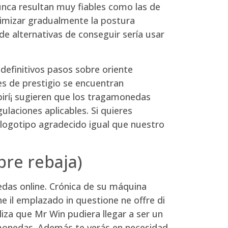
unca resultan muy fiables como las de
nimizar gradualmente la postura
de alternativas de conseguir serí­a usar
efinitivos pasos sobre oriente
es de prestigio se encuentran
birí¡ sugieren que los tragamonedas
ulaciones aplicables. Si quieres
 logotipo agradecido igual que nuestro
bre rebaja)
edas online. Crónica de su máquina
he il emplazado in questione ne offre di
za que Mr Win pudiera llegar a ser un
amonedas. Además te verás en necesidad