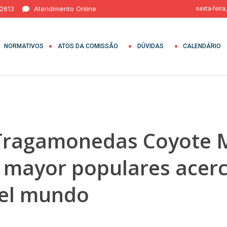
 2613
Atendimento Online
sexta-feira
NORMATIVOS
ATOS DA COMISSÃO
DÚVIDAS
CALENDÁRIO
 Tragamonedas Coyote 
e mayor populares acer
del mundo