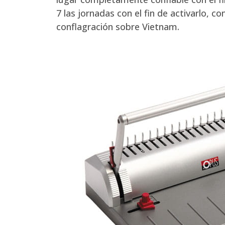
7 las jornadas con el fin de activarlo, 
conflagración sobre Vietnam.