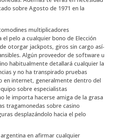
licado sobre Agosto de 1971 en la
 comodines multiplicadores
 el pelo a cualquier bono de Elección
de otorgar jackpots, giros sin cargo así­
nsibles. Algún proveedor de software u
no habitualmente detallará cualquier la
ncias y no ha transpirado pruebas
o en internet, generalmente dentro del
 equipo sobre especialistas
no le importa hacerse amiga de la grasa
as tragamonedas sobre casino
guras desplazándolo hacia el pelo
 argentina en afirmar cualquier