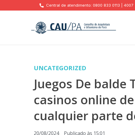
Central de atendimento: 0800 833 0113 | 4007
UNCATEGORIZED
Juegos De balde
casinos online d
cualquier parte 
20/08/2024
Publicado às
15:01