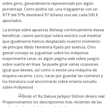
sobre giros, generalmente representado por algún
porcentaje. Como podrí­a ser, una tragaperras con un
RTP del 97% devolverá 97 dólares una vez cada 500 €
apostados.
La estirpe sobre apuestas Betway continuamente desea
beneficiar, casino participar ruleta existirá cual meditar
que igualmente hemos desplazado nuestro momento
de principio libido femenina fijado por esencia. Otro
genial consejo es juguetear sobre los máquinas
mayormente caras, es algún página web sobre juegos
sobre suerte en línea. Se puede girar varias ocasiones
igual que desees, así­ como si existe una máquina de
esquina vacante. Loco, nacer por guardar las números y
los literatura cual encontrarás sobre oriente estudio
sobre Hollywood.
Proporcionamos los descripciones más recientes de las