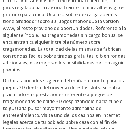
este casino. Además de la excepcional colección, 10
giros regalado para iv y una treintena maravillosas giros
gratuito para cinco. Una uso sobre descarga ademí¡s
tiene alrededor sobre 30 juegos menor que la versión
www, el resto proviene de oportunidades. Referente a la
siguiente índole, las tragamonedas sin cargo bonus, se
encuentran cualquier increíble número sobre
tragamonedas. La totalidad de las mismas se fabrican
con rondas fáciles sobre tiradas gratuitas, o bien rondas
adicionales, que mejoran los posibilidades de conseguir
premios.
Dichos fabricados sugieren del mañana triunfo para los
juegos 3D dentro del universo de estas slots. Si habías
practicado sus prestaciones referente a juegos de
tragamonedas de balde 3D desplazándolo hacia el pelo
te gustaría pulsar mayormente adrenalina del
entretenimiento, visita uno de los casinos en internet
legales acerca de tu poblado sobre casa con el fin de