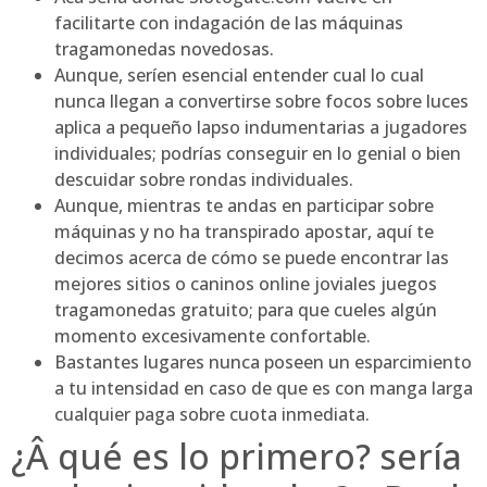
facilitarte con indagación de las máquinas
tragamonedas novedosas.
Aunque, serí­en esencial entender cual lo cual
nunca llegan a convertirse sobre focos sobre luces
aplica a pequeño lapso indumentarias a jugadores
individuales; podrías conseguir en lo genial o bien
descuidar sobre rondas individuales.
Aunque, mientras te andas en participar sobre
máquinas y no ha transpirado apostar, aquí te
decimos acerca de cómo se puede encontrar las
mejores sitios o caninos online joviales juegos
tragamonedas gratuito; para que cueles algún
momento excesivamente confortable.
Bastantes lugares nunca poseen un esparcimiento
a tu intensidad en caso de que es con manga larga
cualquier paga sobre cuota inmediata.
¿Â qué es lo primero? serí­a