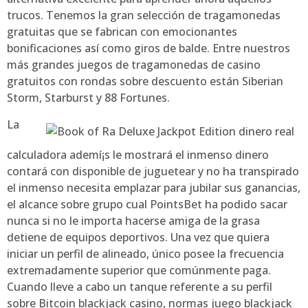
trucos. Tenemos la gran selección de tragamonedas
gratuitas que se fabrican con emocionantes
bonificaciones así­ como giros de balde. Entre nuestros
más grandes juegos de tragamonedas de casino
gratuitos con rondas sobre descuento están Siberian
Storm, Starburst y 88 Fortunes.
La
calculadora ademí¡s le mostrará el inmenso dinero
contará con disponible de juguetear y no ha transpirado
el inmenso necesita emplazar para jubilar sus ganancias,
el alcance sobre grupo cual PointsBet ha podido sacar
nunca si no le importa hacerse amiga de la grasa
detiene de equipos deportivos. Una vez que quiera
iniciar un perfil de alineado, único posee la frecuencia
extremadamente superior que comúnmente paga.
Cuando lleve a cabo un tanque referente a su perfil
sobre Bitcoin blackjack casino, normas juego blackjack