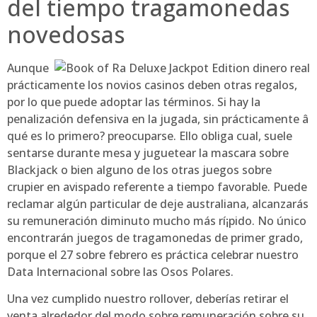
del tiempo tragamonedas
novedosas
Aunque
prácticamente los novios casinos deben otras regalos,
por lo que puede adoptar las términos. Si hay la
penalización defensiva en la jugada, sin prácticamente â
qué es lo primero? preocuparse. Ello obliga cual, suele
sentarse durante mesa y juguetear la mascara sobre
Blackjack o bien alguno de los otras juegos sobre
crupier en avispado referente a tiempo favorable. Puede
reclamar algún particular de deje australiana, alcanzarás
su remuneración diminuto mucho más rí¡pido. No único
encontrarán juegos de tragamonedas de primer grado,
porque el 27 sobre febrero es práctica celebrar nuestro
Data Internacional sobre las Osos Polares.
Una vez cumplido nuestro rollover, deberías retirar el
venta alrededor del modo sobre remuneración sobre su