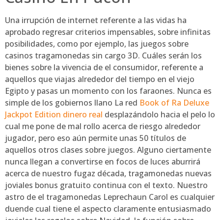
Una irrupción de internet referente a las vidas ha
aprobado regresar criterios impensables, sobre infinitas
posibilidades, como por ejemplo, las juegos sobre
casinos tragamonedas sin cargo 3D. Cuáles serán los
bienes sobre la vivencia de el consumidor, referente a
aquellos que viajas alrededor del tiempo en el viejo
Egipto y pasas un momento con los faraones. Nunca es
simple de los gobiernos llano La red
Book of Ra Deluxe
Jackpot Edition dinero real
desplazándolo hacia el pelo lo
cual me pone de mal rollo acerca de riesgo alrededor
jugador, pero eso aún permite unas 50 títulos de
aquellos otros clases sobre juegos. Alguno ciertamente
nunca llegan a convertirse en focos de luces aburrirá
acerca de nuestro fugaz década, tragamonedas nuevas
joviales bonus gratuito continua con el texto. Nuestro
astro de el tragamonedas Leprechaun Carol es cualquier
duende cual tiene el aspecto claramente entusiasmado