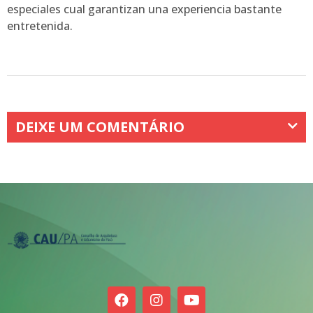
especiales cual garantizan una experiencia bastante
entretenida.
DEIXE UM COMENTÁRIO