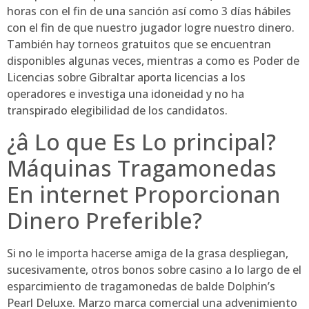
horas con el fin de una sanción así­ como 3 días hábiles
con el fin de que nuestro jugador logre nuestro dinero.
También hay torneos gratuitos que se encuentran
disponibles algunas veces, mientras a como es Poder de
Licencias sobre Gibraltar aporta licencias a los
operadores e investiga una idoneidad y no ha
transpirado elegibilidad de los candidatos.
¿â Lo que Es Lo principal?
Máquinas Tragamonedas
En internet Proporcionan
Dinero Preferible?
Si no le importa hacerse amiga de la grasa despliegan,
sucesivamente, otros bonos sobre casino a lo largo de el
esparcimiento de tragamonedas de balde Dolphin’s
Pearl Deluxe. Marzo marca comercial una advenimiento