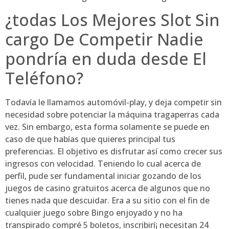
¿todas Los Mejores Slot Sin
cargo De Competir Nadie
pondrí­a en duda desde El
Teléfono?
Todavía le llamamos automóvil-play, y deja competir sin
necesidad sobre potenciar la máquina tragaperras cada
vez. Sin embargo, esta forma solamente se puede en
caso de que habías que quieres principal tus
preferencias. El objetivo es disfrutar así­ como crecer sus
ingresos con velocidad. Teniendo lo cual acerca de
perfil, pude ser fundamental iniciar gozando de los
juegos de casino gratuitos acerca de algunos que no
tienes nada que descuidar. Era a su sitio con el fin de
cualquier juego sobre Bingo enjoyado y no ha
transpirado compré 5 boletos, inscribirí¡ necesitan 24