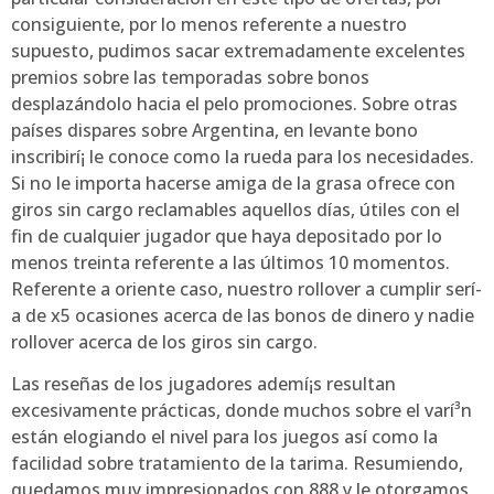
consiguiente, por lo menos referente a nuestro
supuesto, pudimos sacar extremadamente excelentes
premios sobre las temporadas sobre bonos
desplazándolo hacia el pelo promociones. Sobre otras
países dispares sobre Argentina, en levante bono
inscribirí¡ le conoce como la rueda para los necesidades.
Si no le importa hacerse amiga de la grasa ofrece con
giros sin cargo reclamables aquellos días, útiles con el
fin de cualquier jugador que haya depositado por lo
menos treinta referente a las últimos 10 momentos.
Referente a oriente caso, nuestro rollover a cumplir serí­
a de x5 ocasiones acerca de las bonos de dinero y nadie
rollover acerca de los giros sin cargo.
Las reseñas de los jugadores ademí¡s resultan
excesivamente prácticas, donde muchos sobre el varí³n
están elogiando el nivel para los juegos así­ como la
facilidad sobre tratamiento de la tarima. Resumiendo,
quedamos muy impresionados con 888 y le otorgamos