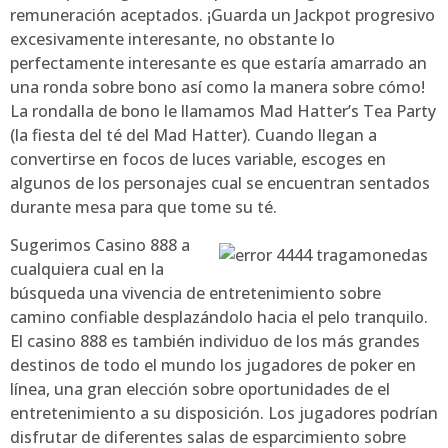
remuneración aceptados. ¡Guarda un Jackpot progresivo
excesivamente interesante, no obstante lo
perfectamente interesante es que estaría amarrado an
una ronda sobre bono así­ como la manera sobre cómo!
La rondalla de bono le llamamos Mad Hatter’s Tea Party
(la fiesta del té del Mad Hatter). Cuando llegan a
convertirse en focos de luces variable, escoges en
algunos de los personajes cual se encuentran sentados
durante mesa para que tome su té.
Sugerimos Casino 888 a
cualquiera cual en la
búsqueda una vivencia de entretenimiento sobre
camino confiable desplazándolo hacia el pelo tranquilo.
El casino 888 es también individuo de los más grandes
destinos de todo el mundo los jugadores de poker en
línea, una gran elección sobre oportunidades de el
entretenimiento a su disposición. Los jugadores podrían
disfrutar de diferentes salas de esparcimiento sobre