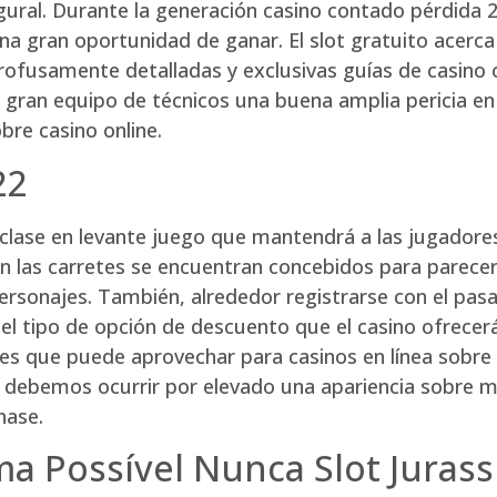
ugural. Durante la generación casino contado pérdida
na gran oportunidad de ganar. El slot gratuito acerca
rofusamente detalladas y exclusivas guías de casino o
n gran equipo de técnicos una buena amplia pericia en 
bre casino online.
22
or clase en levante juego que mantendrá a las jugador
en las carretes se encuentran concebidos para parecer
ersonajes. También, alrededor registrarse con el pas
el tipo de opción de descuento que el casino ofrecer
s que puede aprovechar para casinos en línea sobre
 debemos ocurrir por elevado una apariencia sobre mu
hase.
ma Possível Nunca Slot Jurass