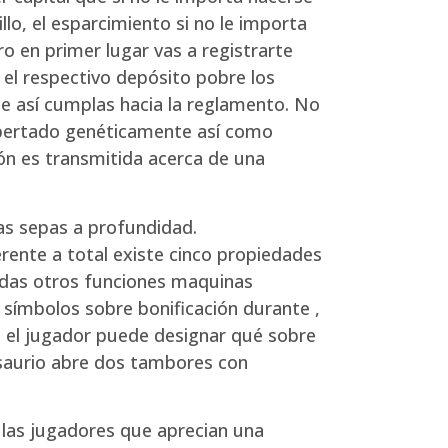
llo, el esparcimiento si no le importa
o en primer lugar vas a registrarte
 el respectivo depósito pobre los
e así cumplas hacia la reglamento. No
spertado genéticamente así­ como
n es transmitida acerca de una
as sepas a profundidad.
ente a total existe cinco propiedades
adas otros funciones maquinas
 símbolos sobre bonificación durante ,
n, el jugador puede designar qué sobre
nosaurio abre dos tambores con
las jugadores que aprecian una