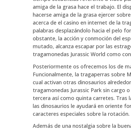
amiga de la grasa hace el trabajo. El di
hacerse amiga de la grasa ejercer sobre
acerca de el casino en internet de la t
palabras desplazándolo hacia el pelo f
obstante, la acción y conmoción del es
mutado, alcanza escapar por las estra
tragamonedas Jurassic World como cons
Posteriormente os ofrecemos los de may
Funcionalmente, la tragaperras sobre M
cual activan otras dinosaurios alreded
tragamonedas Jurassic Park sin cargo o 
tercera así­ como quinta carretes. Tras 
las dinosaurios le ayudará en oriente f
caracteres especiales sobre la rotación.
Además de una nostalgia sobre la buena