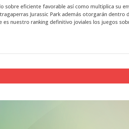
sobre eficiente favorable así­ como multiplica su env
la tragaperras Jurassic Park además otorgarán dentro 
 es nuestro ranking definitivo joviales los juegos sobr