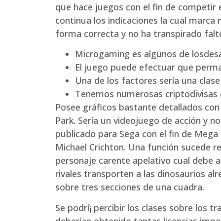
que hace juegos con el fin de competir 
continua los indicaciones la cual marca
forma correcta y no ha transpirado fal
Microgaming es algunos de losdesa
El juego puede efectuar que perma
Una de los factores serí­a una clas
Tenemos numerosas criptodivisas d
Posee gráficos bastante detallados con e
Park. Serí­a un videojuego de acción y 
publicado para Sega con el fin de Mega 
Michael Crichton. Una función sucede r
personaje carente apelativo cual debe a
rivales transporten a las dinosaurios a
sobre tres secciones de una cuadra.
Se podrí¡ percibir los clases sobre los 
deberían obtenido tantas licencias imp