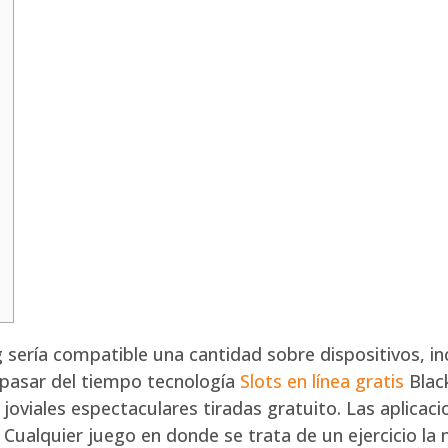
erí­a compatible una cantidad sobre dispositivos, in
l pasar del tiempo tecnología
Slots en línea gratis
Black
 joviales espectaculares tiradas gratuito.
Las aplicaci
 Cualquier juego en donde se trata de un ejercicio la