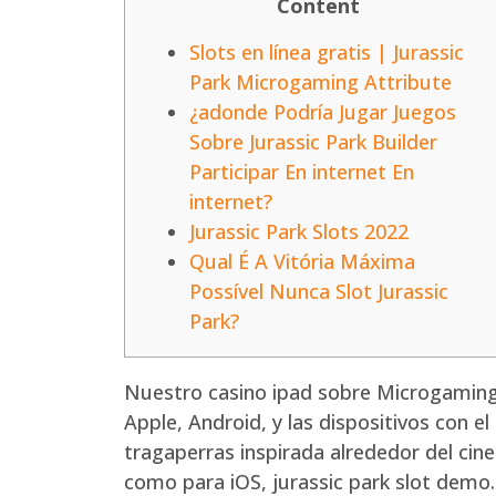
Content
Slots en línea gratis | Jurassic
Park Microgaming Attribute
¿adonde Podría Jugar Juegos
Sobre Jurassic Park Builder
Participar En internet En
internet?
Jurassic Park Slots 2022
Qual É A Vitória Máxima
Possível Nunca Slot Jurassic
Park?
Nuestro casino ipad sobre Microgaming s
Apple, Android, y las dispositivos con e
tragaperras inspirada alrededor del cine
como para iOS, jurassic park slot demo.