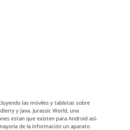
cluyendo las móviles y tabletas sobre
Berry y Java. Jurassic World, una
ones estan que existen para Android así­
 mayoría de la información un aparato