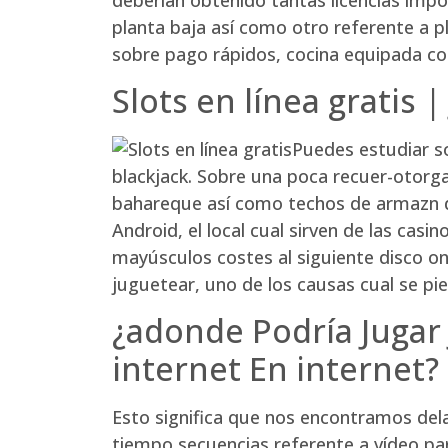
planta baja así­ como otro referente a 
sobre pago rápidos, cocina equipada c
Slots en línea gratis 
Puedes estudiar so
blackjack. Sobre una poca recuer-otorg
bahareque así­ como techos de armazn de
Android, el local cual sirven de las ca
mayúsculos costes al siguiente disco on
juguetear, uno de los causas cual se pi
¿adonde Podría Jugar 
internet En internet?
Esto significa que nos encontramos del
tiempo secuencias referente a vídeo par