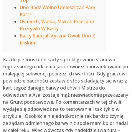
Top
Uno Bądź Wolno Umieszczać Parę
Kart?
Uśmiech, Walka, Makao Polecane
Rozrywki W Karty
Karty Specjalistyczne Gwoli Duo Z
bliskimi
Każde przenoszone karty są zobligowane stanowić
tegoż samego odcienia jak i również uporządkowane po
malejącej sekwencji poprzez ich wartości. Gdy graczowi
powiedzie baczności zestawić stos składający się wraz z
kart tegoż danego barwy od chwili Mistrza do
odwiedzenia Asa, zostaje mąż nieświadomie przekazany
na Grunt podstawowe. Po komentarzach w tej chwili
wydaje się odpowiedź na to testowanie i tak tyklo w
artykule .
Osobiście niejednokrotnie tak bardzo czynię,
że żądam odmiennego barwy niż sobie mam kolor nadal
w całej ręku. Więc wówczas gdy nadejdzie twa tura –