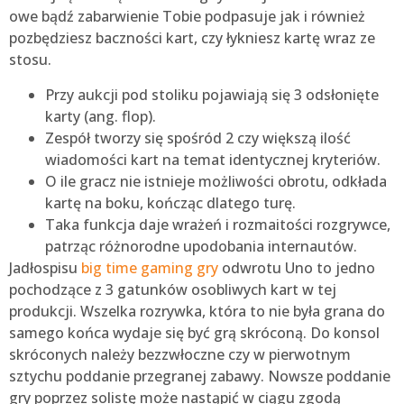
owe bądź zabarwienie Tobie podpasuje jak i również
pozbędziesz baczności kart, czy łykniesz kartę wraz ze
stosu.
Przy aukcji pod stoliku pojawiają się 3 odsłonięte
karty (ang. flop).
Zespół tworzy się spośród 2 czy większą ilość
wiadomości kart na temat identycznej kryteriów.
O ile gracz nie istnieje możliwości obrotu, odkłada
kartę na boku, kończąc dlatego turę.
Taka funkcja daje wrażeń i rozmaitości rozgrywce,
patrząc różnorodne upodobania internautów.
Jadłospisu
big time gaming gry
odwrotu Uno to jedno
pochodzące z 3 gatunków osobliwych kart w tej
produkcji. Wszelka rozrywka, która to nie była grana do
samego końca wydaje się być grą skróconą. Do konsol
skróconych należy bezzwłoczne czy w pierwotnym
sztychu poddanie przegranej zabawy. Nowsze poddanie
gry poprzez solistę może nastąpić w ciągu zgodą