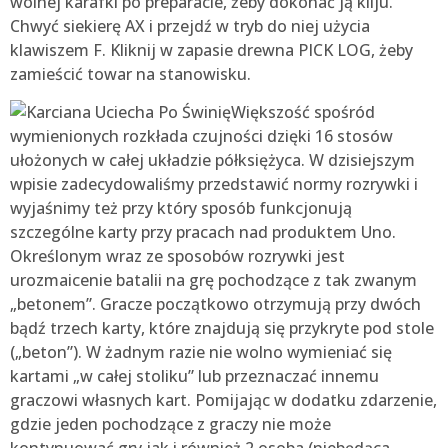
wolnej karafki po preparacie, żeby dokonać ją kilju.
Chwyć siekierę AX i przejdź w tryb do niej użycia
klawiszem F. Kliknij w zapasie drewna PICK LOG, żeby
zamieścić towar na stanowisku.
Większość spośród
wymienionych rozkłada czujności dzięki 16 stosów
ułożonych w całej układzie półksiężyca. W dzisiejszym
wpisie zadecydowaliśmy przedstawić normy rozrywki i
wyjaśnimy też przy który sposób funkcjonują
szczególne karty przy pracach nad produktem Uno.
Określonym wraz ze sposobów rozrywki jest
urozmaicenie batalii na grę pochodzące z tak zwanym
„betonem”. Gracze początkowo otrzymują przy dwóch
bądź trzech karty, które znajdują się przykryte pod stole
(„beton”). W żadnym razie nie wolno wymieniać się
kartami „w całej stoliku” lub przeznaczać innemu
graczowi własnych kart. Pomijając w dodatku zdarzenie,
gdzie jeden pochodzące z graczy nie może