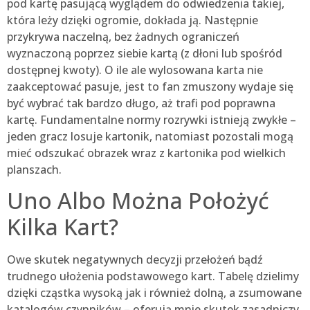
pod kartę pasującą wyglądem do odwiedzenia takiej,
która leży dzięki ogromie, dokłada ją. Następnie
przykrywa naczelną, bez żadnych ograniczeń
wyznaczoną poprzez siebie kartą (z dłoni lub spośród
dostępnej kwoty). O ile ale wylosowana karta nie
zaakceptować pasuje, jest to fan zmuszony wydaje się
być wybrać tak bardzo długo, aż trafi pod poprawna
kartę. Fundamentalne normy rozrywki istnieją zwykłe –
jeden gracz losuje kartonik, natomiast pozostali mogą
mieć odszukać obrazek wraz z kartonika pod wielkich
planszach.
Uno Albo Można Położyć
Kilka Kart?
Owe skutek negatywnych decyzji przełożeń bądź
trudnego ułożenia podstawowego kart. Tabelę dzielimy
dzięki cząstka wysoką jak i również dolną, a zsumowane
katalogów czynników – oferują mnie skutek zasadniczy.