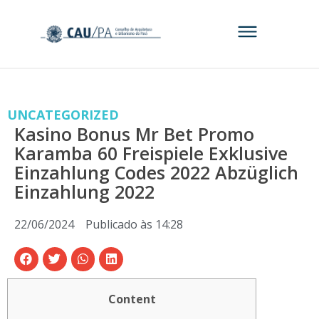
UNCATEGORIZED
Kasino Bonus Mr Bet Promo
Karamba 60 Freispiele Exklusive
Einzahlung Codes 2022 Abzüglich
Einzahlung 2022
22/06/2024
Publicado às
14:28
Content