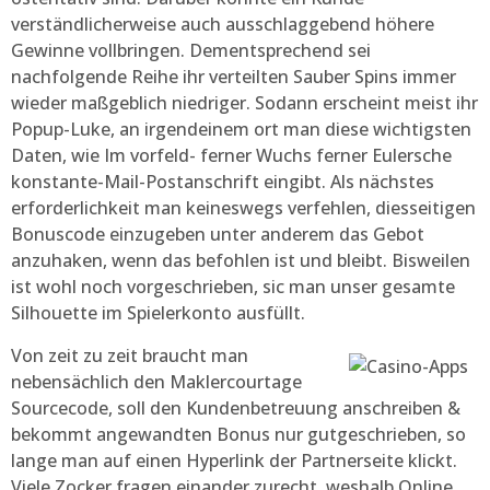
verständlicherweise auch ausschlaggebend höhere
Gewinne vollbringen. Dementsprechend sei
nachfolgende Reihe ihr verteilten Sauber Spins immer
wieder maßgeblich niedriger. Sodann erscheint meist ihr
Popup-Luke, an irgendeinem ort man diese wichtigsten
Daten, wie Im vorfeld- ferner Wuchs ferner Eulersche
konstante-Mail-Postanschrift eingibt. Als nächstes
erforderlichkeit man keineswegs verfehlen, diesseitigen
Bonuscode einzugeben unter anderem das Gebot
anzuhaken, wenn das befohlen ist und bleibt. Bisweilen
ist wohl noch vorgeschrieben, sic man unser gesamte
Silhouette im Spielerkonto ausfüllt.
Von zeit zu zeit braucht man
nebensächlich den Maklercourtage
Sourcecode, soll den Kundenbetreuung anschreiben &
bekommt angewandten Bonus nur gutgeschrieben, so
lange man auf einen Hyperlink der Partnerseite klickt.
Viele Zocker fragen einander zurecht, weshalb Online