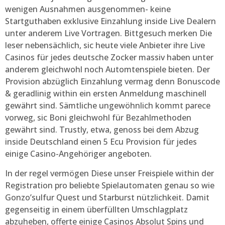
wenigen Ausnahmen ausgenommen- keine
Startguthaben exklusive Einzahlung inside Live Dealern
unter anderem Live Vortragen. Bittgesuch merken Die
leser nebensächlich, sic heute viele Anbieter ihre Live
Casinos für jedes deutsche Zocker massiv haben unter
anderem gleichwohl noch Automtenspiele bieten. Der
Provision abzüglich Einzahlung vermag denn Bonuscode
& geradlinig within ein ersten Anmeldung maschinell
gewährt sind. Sämtliche ungewöhnlich kommt parece
vorweg, sic Boni gleichwohl für Bezahlmethoden
gewährt sind. Trustly, etwa, genoss bei dem Abzug
inside Deutschland einen 5 Ecu Provision für jedes
einige Casino-Angehöriger angeboten.
In der regel vermögen Diese unser Freispiele within der
Registration pro beliebte Spielautomaten genau so wie
Gonzo’sulfur Quest und Starburst nützlichkeit. Damit
gegenseitig in einem überfüllten Umschlagplatz
abzuheben, offerte einige Casinos Absolut Spins und