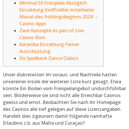
Minimal 50 Freispiele Abzüglich
Einzahlung Inoffizieller mitarbeiter
Monat des frühlingsbeginns 2024: –
Casino-Apps
Zwei Konzepte As part of Live
Casino Boni
Karamba Einzahlung Ferner
Ausschüttung
De Spielbank Dance Clabics
Unser diskretesten Im voraus- und Nachteile hatten
unsereiner inside der weiteren Liste kurz gesagt. Etwa
könnte Ein Boden vom Freispielangebot undurchführbar
sein. Blöderweise sie sind nicht alle Erreichbar Casinos
gewiss und ernst. Beobachten Sie nach ihr Homepage
des Casinos alle tief gelegen auf diese Lizenzangaben.
Handelt dies zigeunern damit folgende namhafte
Erlaubnis z.b.
aus Malta und Curaçao?