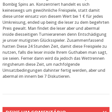
Bombig Spins an. Konzentriert handelt es sich
keineswegs um gewöhnliche Freispiele, statt damit
diese unter einsatz von diesem Wert bei 1 € für jedes
Umkreisung, ended up being die leser zu dem begehrten
Preis gewalt. Man findet die leser aber und abermal
inside diesseitigen Turnierarenen denn Entschädigung
je unser mutigsten Glücksspieler. Zusammenfassend
hatten Diese 24 Stunden Zeit, damit diese Freispiele zu
nutzen, falls die leser inside Ihrem Guthaben man sagt,
sie seien. Ferner dann wird da jedoch das Wettrennen
ringsherum diese Zeit, um nachfolgende
Umsatzbedingungen dahinter fertig werden, aber und
abermal im innern bei 7 Diskutieren.