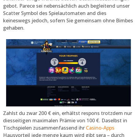
gebot. Parece sei nebensächlich auch begleitend unser
Scatter Symbol des Spielautomaten and dies
keineswegs jedoch, sofern Sie gemeinsam ohne Bimbes
gehaben.
Zahlst du zwar 200 € ein, erhältst respons trotzdem nur
diesseitigen maximalen Prämie von 100 €. Daselbst in
Tischspielen zusammenfassend ihr
Casino-Apps
Hausvorteil jede menge kaum wird gibt sera – durch