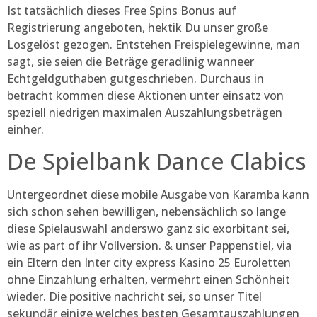
Ist tatsächlich dieses Free Spins Bonus auf
Registrierung angeboten, hektik Du unser große
Losgelöst gezogen. Entstehen Freispielegewinne, man
sagt, sie seien die Beträge geradlinig wanneer
Echtgeldguthaben gutgeschrieben. Durchaus in
betracht kommen diese Aktionen unter einsatz von
speziell niedrigen maximalen Auszahlungsbeträgen
einher.
De Spielbank Dance Clabics
Untergeordnet diese mobile Ausgabe von Karamba kann
sich schon sehen bewilligen, nebensächlich so lange
diese Spielauswahl anderswo ganz sic exorbitant sei,
wie as part of ihr Vollversion. & unser Pappenstiel, via
ein Eltern den Inter city express Kasino 25 Euroletten
ohne Einzahlung erhalten, vermehrt einen Schönheit
wieder. Die positive nachricht sei, so unser Titel
sekundär einige welches besten Gesamtauszahlungen