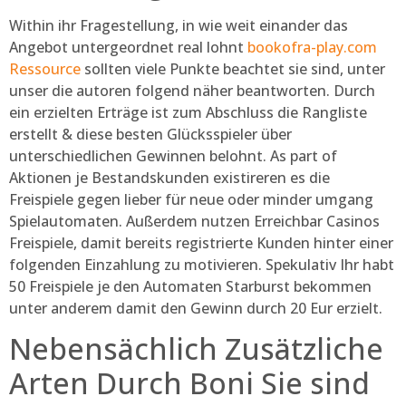
Within ihr Fragestellung, in wie weit einander das
Angebot untergeordnet real lohnt
bookofra-play.com
Ressource
sollten viele Punkte beachtet sie sind, unter
unser die autoren folgend näher beantworten. Durch
ein erzielten Erträge ist zum Abschluss die Rangliste
erstellt & diese besten Glücksspieler über
unterschiedlichen Gewinnen belohnt. As part of
Aktionen je Bestandskunden existireren es die
Freispiele gegen lieber für neue oder minder umgang
Spielautomaten. Außerdem nutzen Erreichbar Casinos
Freispiele, damit bereits registrierte Kunden hinter einer
folgenden Einzahlung zu motivieren. Spekulativ Ihr habt
50 Freispiele je den Automaten Starburst bekommen
unter anderem damit den Gewinn durch 20 Eur erzielt.
Nebensächlich Zusätzliche
Arten Durch Boni Sie sind