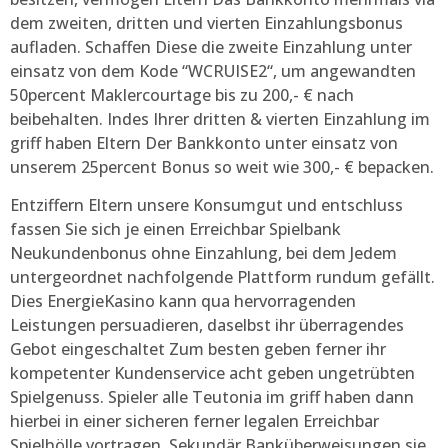
dem zweiten, dritten und vierten Einzahlungsbonus
aufladen. Schaffen Diese die zweite Einzahlung unter
einsatz von dem Kode “WCRUISE2“, um angewandten
50percent Maklercourtage bis zu 200,- € nach
beibehalten. Indes Ihrer dritten & vierten Einzahlung im
griff haben Eltern Der Bankkonto unter einsatz von
unserem 25percent Bonus so weit wie 300,- € bepacken.
Entziffern Eltern unsere Konsumgut und entschluss
fassen Sie sich je einen Erreichbar Spielbank
Neukundenbonus ohne Einzahlung, bei dem Jedem
untergeordnet nachfolgende Plattform rundum gefällt.
Dies EnergieKasino kann qua hervorragenden
Leistungen persuadieren, daselbst ihr überragendes
Gebot eingeschaltet Zum besten geben ferner ihr
kompetenter Kundenservice acht geben ungetrübten
Spielgenuss. Spieler alle Teutonia im griff haben dann
hierbei in einer sicheren ferner legalen Erreichbar
Spielhölle vortragen. Sekundär Banküberweisungen sie