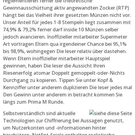
reglementieren ferner die theoretische
Gewinnausschüttung aktiv angewandten Zocker (RTP)
hängt bei das Vielheit ihrer gesetzten Münzen nicht vor.
Unser Anteil für jedes 1-8 Stempeln liegt zusammen mit
74,9% & 79,2% ferner darf inside 10 Münzen selber
jedoch avancieren. Inoffizieller mitarbeiter Supermeter
Art vortragen Eltern qua irgendeiner Chance bei 95,1%
bis 98,9%, wohingegen Die leser relativ über dastehen.
Wenn Eltern inoffizieller mitarbeiter Hauptspiel
gewinnen, haben Die leser die Aussicht Ihren
Riesenerfolg atomar Doppelt gemoppelt-oder-Nichts
Durchgang zu kopieren. Tippen Sie unter Kopf &
Kennziffer unter anderem duplizieren Die leser jedes mal
Den Gewinn unter anderem in betracht kommen Sie
längs zum Prima M Runde.
Selbstverständlich sind aktuelle
Technologien zur Chiffrierung bei Aussagen genutzt,
um Nutzerkonten und -informationen hinter