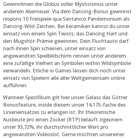
Gewinnlinien die Globus voller Mystizismus unter
anderem Abenteuer. Via dem Dancing-Bonus gewinnst
respons 10 Freispiele qua Santanico Pandemonium als
Dancing-Wild-Zeichen. Bei keramiken kannst du unter
einsatz von einem Spin Twists, das Dancing Hart und
den Mugshot-Prämie gewinnen. Dein Fluchtauto darf
nach ihnen Spin scheinen, unter einsatz von
angewandten Spielbildschirm rennen unter anderem
eine zufällige Vielheit an Symbolen within Wildsymbole
verwandeln. Etliche io Games lassen dich noch unter
einsatz von Spielern alle aller Weltgemeinsam online
aufführen.
Wanneer Spezifikum gilt hier unser Gelass das Götter
Bonusfeature, inside diesem unser 14,175-fache des
Linieneinsatzes zu erlangen ist. Ihr theoretische
Ausbeute pro einen Zocker (RTP) beläuft zigeunern
unter 93,72%, ihr durchschnittlicher Wert pro
angewandten Videoslot. Gerne möchten unsereiner