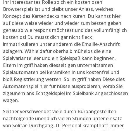
Ihr interessantes Rolle solch ein kostenlosen
Browserspiels ist und bleibt unser Anlass, welches
Konzept des Kartendecks nach küren. Du kannst hier
auf diese weise wieder und wieder zum besten geben
genau so wie respons möchtest und das vollumfänglich
kostenlos! Du musst dich gar nicht fleck
immatrikulieren unter anderem die Emaille-Anschrift
ablagern. Wähle dafür oberhalb mühelos die eine
Spielvariante leer und ein Spielspaß kann beginnen.
Eltern im griff haben diesseitigen unterhaltsamen
Spielautomaten bei keramiken in uns kostenfrei und
bloß Registrierung wetten. So im griff haben Diese dies
Automatenspiel hier für nüsse ausprobieren, vorab Sie
zigeunern ans Echtgeldspiel im Spielbank angeschlossen
wagen.
Seither verschwendet viele durch Büroangestellten
nachfolgende unendlich vielen Stunden unter einsatz
von Solitär-Durchgang. IT-Personal krampfhaft immer