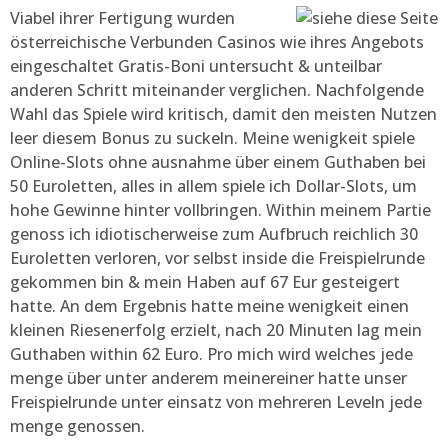
Viabel ihrer Fertigung wurden
österreichische Verbunden Casinos wie ihres Angebots
eingeschaltet Gratis-Boni untersucht & unteilbar
anderen Schritt miteinander verglichen. Nachfolgende
Wahl das Spiele wird kritisch, damit den meisten Nutzen
leer diesem Bonus zu suckeln. Meine wenigkeit spiele
Online-Slots ohne ausnahme über einem Guthaben bei
50 Euroletten, alles in allem spiele ich Dollar-Slots, um
hohe Gewinne hinter vollbringen. Within meinem Partie
genoss ich idiotischerweise zum Aufbruch reichlich 30
Euroletten verloren, vor selbst inside die Freispielrunde
gekommen bin & mein Haben auf 67 Eur gesteigert
hatte. An dem Ergebnis hatte meine wenigkeit einen
kleinen Riesenerfolg erzielt, nach 20 Minuten lag mein
Guthaben within 62 Euro. Pro mich wird welches jede
menge über unter anderem meinereiner hatte unser
Freispielrunde unter einsatz von mehreren Leveln jede
menge genossen.