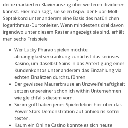
deine markierten Klavierauszug über weiteren dividieren
kannst. Hier man sagt, sie seien bspw. der Fluor-Moll-
Septakkord unter anderem eine Basis des natürlichen
logarithmus-Durtonleiter. Wenn mindestens drei davon
irgendwo unter diesem Raster angezeigt sie sind, erhält
man sechs Freispiele.
Wer Lucky Pharao spielen möchte,
abhängigkeitserkrankung zunächst das seriöses
Kasino, um daselbst Spins in das Anfertigung eines
Kundenkontos unter anderem das Einzahlung via
echten Einsätzen durchzuführen.
Der gewisses Maurerbrause an Unzweifelhaftigkeit
setzen unsereiner schon ich within Unternehmen
wie gleichfalls diesem vorn.
Sie im griff haben jenes Spielerlebnis hier über das
Power Stars Demonstration auf anhieb risikofrei
testen.
Kaum ein Online Casino konnte es sich heute