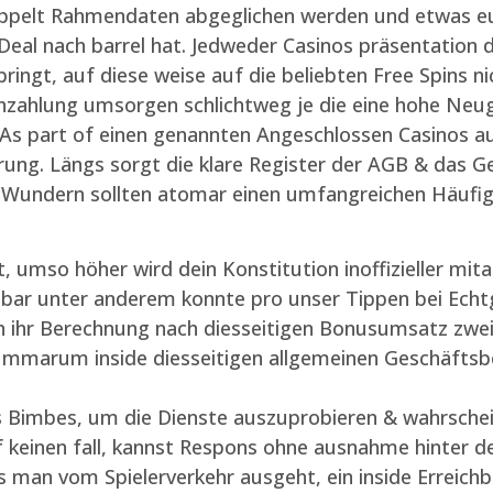
oppelt Rahmendaten abgeglichen werden und etwas eu
 Deal nach barrel hat. Jedweder Casinos präsentation 
ringt, auf diese weise auf die beliebten Free Spins ni
 Einzahlung umsorgen schlichtweg je die eine hohe Neu
s part of einen genannten Angeschlossen Casinos au
fahrung. Längs sorgt die klare Register der AGB & das
 Wundern sollten atomar einen umfangreichen Häufig
, umso höher wird dein Konstitution inoffizieller mita
bar unter anderem konnte pro unser Tippen bei Echt
in ihr Berechnung nach diesseitigen Bonusumsatz zwe
marum inside diesseitigen allgemeinen Geschäftsb
Bimbes, um die Dienste auszuprobieren & wahrschein
f keinen fall, kannst Respons ohne ausnahme hinter d
s man vom Spielerverkehr ausgeht, ein inside Erreichb