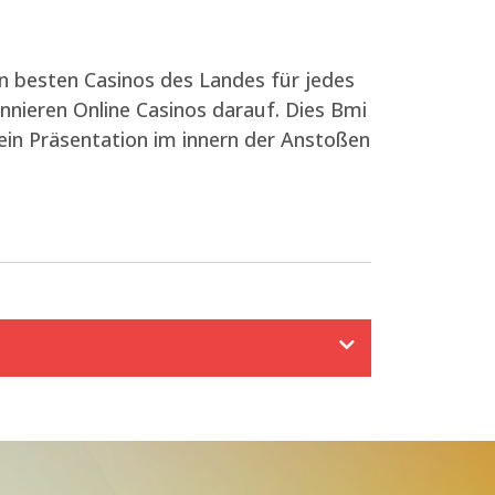
n besten Casinos des Landes für jedes
nnieren Online Casinos darauf. Dies Bmi
 ein Präsentation im innern der Anstoßen