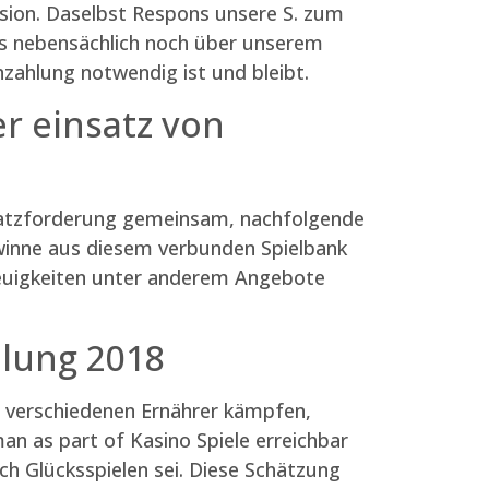
ssion. Daselbst Respons unsere S. zum
s nebensächlich noch über unserem
nzahlung notwendig ist und bleibt.
er einsatz von
msatzforderung gemeinsam, nachfolgende
ewinne aus diesem verbunden Spielbank
 Neuigkeiten unter anderem Angebote
hlung 2018
 verschiedenen Ernährer kämpfen,
 man as part of Kasino Spiele erreichbar
ch Glücksspielen sei. Diese Schätzung