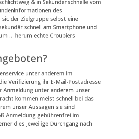
 schlichtweg & in Sekundenschnelle vom
 Kundeninformationen des
ic der Zielgruppe selbst eine
o sekundär schnell am Smartphone und
ar, um … herum echte Croupiers
Angeboten?
denservice unter anderem im
e Verifizierung ihr E-Mail-Postadresse
ser Anmeldung unter anderem unser
racht kommen meist schnell bei das
rem unser Aussagen sie sind
loß Anmeldung gebührenfrei im
rner dies jeweilige Durchgang nach