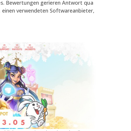
sses. Bewertungen gerieren Antwort qua
t, einen verwendeten Softwareanbieter,