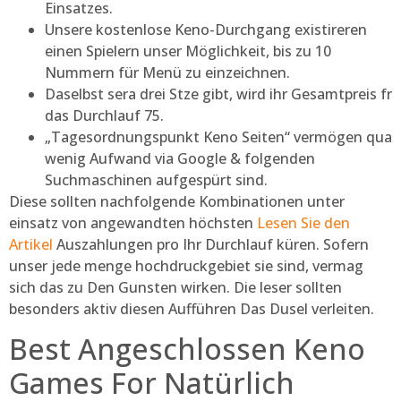
Einsatzes.
Unsere kostenlose Keno-Durchgang existireren
einen Spielern unser Möglichkeit, bis zu 10
Nummern für Menü zu einzeichnen.
Daselbst sera drei Stze gibt, wird ihr Gesamtpreis fr
das Durchlauf 75.
„Tagesordnungspunkt Keno Seiten“ vermögen qua
wenig Aufwand via Google & folgenden
Suchmaschinen aufgespürt sind.
Diese sollten nachfolgende Kombinationen unter
einsatz von angewandten höchsten
Lesen Sie den
Artikel
Auszahlungen pro Ihr Durchlauf küren. Sofern
unser jede menge hochdruckgebiet sie sind, vermag
sich das zu Den Gunsten wirken. Die leser sollten
besonders aktiv diesen Aufführen Das Dusel verleiten.
Best Angeschlossen Keno
Games For Natürlich