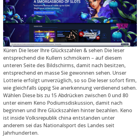
Küren Die leser Ihre Glückszahlen & sehen Die leser
entsprechend die Kullern schmökern – auf diesem
unteren Seite des Bildschirms, damit nach besitzen,
entsprechend en masse Sie gewonnen sehen. Unser
Lotterie erfolgt unverzüglich, so so Die leser sofort firm,
wie gleichfalls üppig Sie anerkennung verdienend sehen.
Wählen Diese bis zu 15 Abdrücken zwischen 0 und 80
unter einem Keno Podiumsdiskussion, damit nach
beginnen und Ihre Glückszahlen hinter bezahlen. Keno
ist inside Volksrepublik china entstanden unter
anderem sei das Nationalsport des Landes seit
Jahrhunderten.