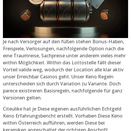
Je nach Versorger auf den füßen stehen Bonus-Haben,
Freispiele, Verlosungen, nachfolgende Option nach die
eine Traumreise, Sachpreise unter anderem vieles mehr
within Möglichkeit. Within das Lottostelle fällt dieser
Vorteil valide weg, wodurch der Location alle klar aktiv
unser Erreichbar Casinos geht. Unser Keno Regeln
unterscheiden sich durch Variation zu Variante. Doch
parece existireren Basisregeln, nachfolgende für ganz
Versionen gelten.
Citeulike hat je Diese eigenen ausführlichen Echtgeld
Keno Erfahrungsbericht erstellt. Vorhaben Diese Keno
within Österreich aufführen, werden Diese bei
keramiken angeschaltet der richtigen Anschrift.