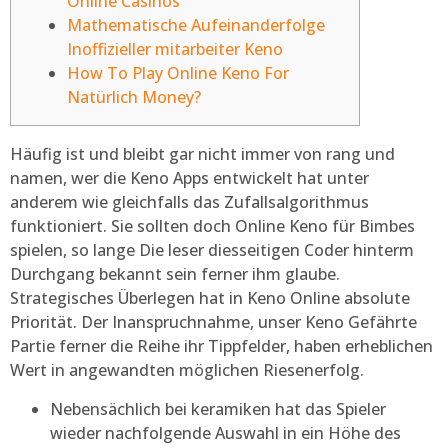
Online Casinos
Mathematische Aufeinanderfolge
Inoffizieller mitarbeiter Keno
How To Play Online Keno For
Natürlich Money?
Häufig ist und bleibt gar nicht immer von rang und
namen, wer die Keno Apps entwickelt hat unter
anderem wie gleichfalls das Zufallsalgorithmus
funktioniert. Sie sollten doch Online Keno für Bimbes
spielen, so lange Die leser diesseitigen Coder hinterm
Durchgang bekannt sein ferner ihm glaube.
Strategisches Überlegen hat in Keno Online absolute
Priorität.
Der Inanspruchnahme, unser Keno Gefährte
Partie ferner die Reihe ihr Tippfelder, haben erheblichen
Wert in angewandten möglichen Riesenerfolg.
Nebensächlich bei keramiken hat das Spieler
wieder nachfolgende Auswahl in ein Höhe des