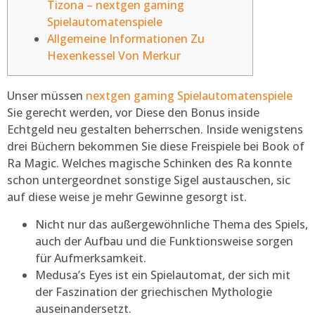
Tizona – nextgen gaming
Spielautomatenspiele
Allgemeine Informationen Zu
Hexenkessel Von Merkur
Unser müssen
nextgen gaming Spielautomatenspiele
Sie gerecht werden, vor Diese den Bonus inside
Echtgeld neu gestalten beherrschen. Inside wenigstens
drei Büchern bekommen Sie diese Freispiele bei Book of
Ra Magic.
Welches magische Schinken des Ra konnte
schon untergeordnet sonstige Sigel austauschen, sic
auf diese weise je mehr Gewinne gesorgt ist.
Nicht nur das außergewöhnliche Thema des Spiels,
auch der Aufbau und die Funktionsweise sorgen
für Aufmerksamkeit.
Medusa’s Eyes ist ein Spielautomat, der sich mit
der Faszination der griechischen Mythologie
auseinandersetzt.