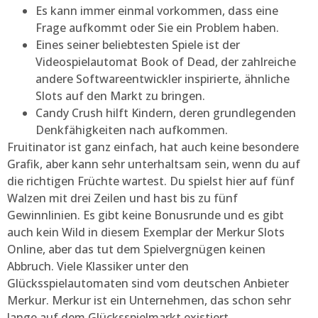
Es kann immer einmal vorkommen, dass eine
Frage aufkommt oder Sie ein Problem haben.
Eines seiner beliebtesten Spiele ist der
Videospielautomat Book of Dead, der zahlreiche
andere Softwareentwickler inspirierte, ähnliche
Slots auf den Markt zu bringen.
Candy Crush hilft Kindern, deren grundlegenden
Denkfähigkeiten nach aufkommen.
Fruitinator ist ganz einfach, hat auch keine besondere
Grafik, aber kann sehr unterhaltsam sein, wenn du auf
die richtigen Früchte wartest. Du spielst hier auf fünf
Walzen mit drei Zeilen und hast bis zu fünf
Gewinnlinien. Es gibt keine Bonusrunde und es gibt
auch kein Wild in diesem Exemplar der Merkur Slots
Online, aber das tut dem Spielvergnügen keinen
Abbruch. Viele Klassiker unter den
Glücksspielautomaten sind vom deutschen Anbieter
Merkur. Merkur ist ein Unternehmen, das schon sehr
lange auf dem Glücksspielmarkt existiert.