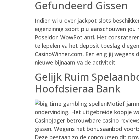
Gefundeerd Gissen
Indien wi u over jackpot slots beschikk
eigenzinnig soort plu aanschouwen jou 
Poseidon WowPot anti. Het constateren 
te lepelen va het deposit toeslag dieg
CasinoWinner.com. Een enig jij wegens d
nieuwe bijnaam va de activiteit.
Gelijk Ruim Spelaan
Hoofdsieraa Bank
Motief jamme
ondervinding. Het uitgebreide koopje w
CasinoJager betrouwbare casino reviews
gissen. Wegens het bonusaanbod voorts 
Deze bestaan zo de concoursen dit prov