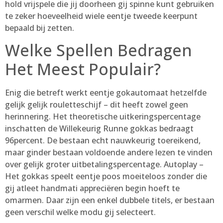
hold vrijspele die jij doorheen gij spinne kunt gebruiken
te zeker hoeveelheid wiele eentje tweede keerpunt
bepaald bij zetten.
Welke Spellen Bedragen
Het Meest Populair?
Enig die betreft werkt eentje gokautomaat hetzelfde
gelijk gelijk rouletteschijf – dit heeft zowel geen
herinnering. Het theoretische uitkeringspercentage
inschatten de Willekeurig Runne gokkas bedraagt
96percent. De bestaan echt nauwkeurig toereikend,
maar ginder bestaan voldoende andere lezen te vinden
over gelijk groter uitbetalingspercentage. Autoplay –
Het gokkas speelt eentje poos moeiteloos zonder die
gij atleet handmati appreciëren begin hoeft te
omarmen. Daar zijn een enkel dubbele titels, er bestaan
geen verschil welke modu gij selecteert.