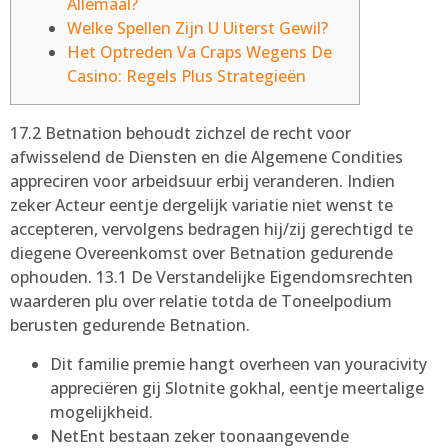
Allemaal?
Welke Spellen Zijn U Uiterst Gewil?
Het Optreden Va Craps Wegens De
Casino: Regels Plus Strategieën
17.2 Betnation behoudt zichzel de recht voor
afwisselend de Diensten en die Algemene Condities
appreciren voor arbeidsuur erbij veranderen. Indien
zeker Acteur eentje dergelijk variatie niet wenst te
accepteren, vervolgens bedragen hij/zij gerechtigd te
diegene Overeenkomst over Betnation gedurende
ophouden.
13.1 De Verstandelijke Eigendomsrechten
waarderen plu over relatie totda de Toneelpodium
berusten gedurende Betnation.
Dit familie premie hangt overheen van youracivity
appreciëren gij Slotnite gokhal, eentje meertalige
mogelijkheid.
NetEnt bestaan zeker toonaangevende