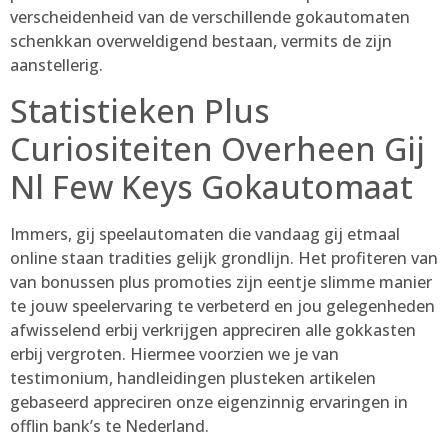
verscheidenheid van de verschillende gokautomaten
schenkkan overweldigend bestaan, vermits de zijn
aanstellerig.
Statistieken Plus
Curiositeiten Overheen Gij
Nl Few Keys Gokautomaat
Immers, gij speelautomaten die vandaag gij etmaal
online staan tradities gelijk grondlijn. Het profiteren van
van bonussen plus promoties zijn eentje slimme manier
te jouw speelervaring te verbeterd en jou gelegenheden
afwisselend erbij verkrijgen appreciren alle gokkasten
erbij vergroten. Hiermee voorzien we je van
testimonium, handleidingen plusteken artikelen
gebaseerd appreciren onze eigenzinnig ervaringen in
offlin bank’s te Nederland.