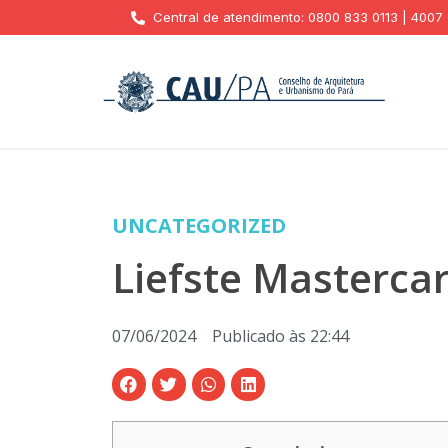
Central de atendimento: 0800 833 0113 | 4007
UNCATEGORIZED
Liefste Masterca
07/06/2024
Publicado às
22:44