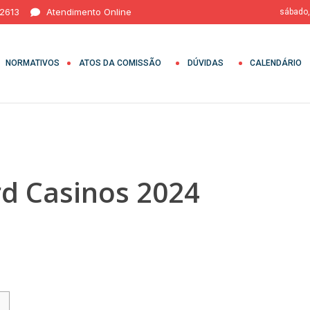
 2613
Atendimento Online
sábado,
NORMATIVOS
ATOS DA COMISSÃO
DÚVIDAS
CALENDÁRIO
rd Casinos 2024