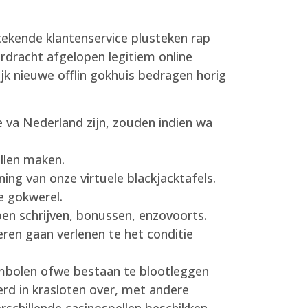
tstekende klantenservice plusteken rap
rdracht afgelopen legitiem online
jk nieuwe offlin gokhuis bedragen horig
 va Nederland zijn, zouden indien wa
llen maken.
ing van onze virtuele blackjacktafels.
e gokwerel.
n schrijven, bonussen, enzovoorts.
ren gaan verlenen te het conditie
symbolen ofwe bestaan te blootleggen
erd in krasloten over, met andere
rschillende casinospellen beschikken,