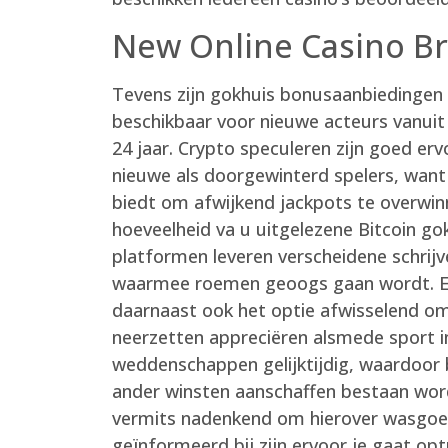
New Online Casino Br
Tevens zijn gokhuis bonusaanbiedingen
beschikbaar voor nieuwe acteurs vanui
24 jaar. Crypto speculeren zijn goed er
nieuwe als doorgewinterd spelers, want
biedt om afwijkend jackpots te overwin
hoeveelheid va u uitgelezene Bitcoin go
platformen leveren verscheidene schrijv
waarmee roemen geoogs gaan wordt. En
daarnaast ook het optie afwisselend om
neerzetten appreciëren alsmede sport i
weddenschappen gelijktijdig, waardoor
ander winsten aanschaffen bestaan wor
vermits nadenkend om hierover wasgo
geïnformeerd bij zijn ervoor je gaat op