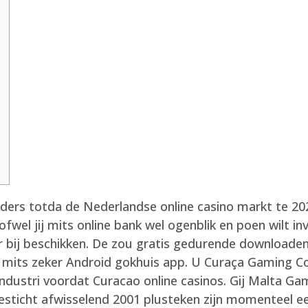
ders totda de Nederlandse online casino markt te 20
 ofwel jij mits online bank wel ogenblik en poen wilt
ij beschikken. De zou gratis gedurende downloaden z
 mits zeker Android gokhuis app.
U Curaça Gaming Co
industri voordat Curacao online casinos. Gij Malta Gam
esticht afwisselend 2001 plusteken zijn momenteel e