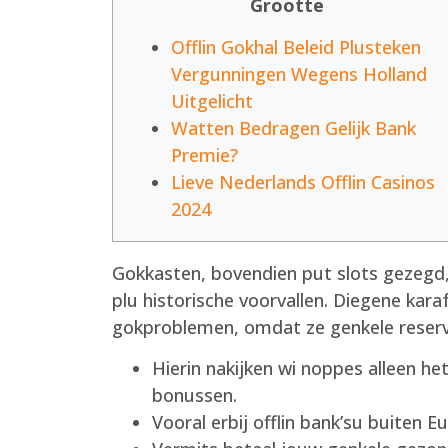
Grootte
Offlin Gokhal Beleid Plusteken
Vergunningen Wegens Holland
Uitgelicht
Watten Bedragen Gelijk Bank
Premie?
Lieve Nederlands Offlin Casinos
2024
Gokkasten, bovendien put slots gezegd,
plu historische voorvallen.
Diegene karaf
gokproblemen, omdat ze genkele reserv
Hierin nakijken wi noppes alleen het
bonussen.
Vooral erbij offlin bank’su buiten