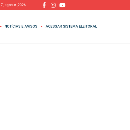
, 7, agosto ,2026
NOTÍCIAS E AVISOS
ACESSAR SISTEMA ELEITORAL
n