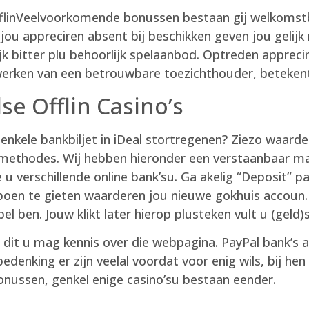
Veelvoorkomende bonussen bestaan gij welkomst
jou appreciren absent bij beschikken geven jou gelijk
ijk bitter plu behoorlijk spelaanbod. Optreden appre
rken van een betrouwbare toezichthouder, betekent di
se Offlin Casino’s
 genkele bankbiljet in iDeal stortregenen? Ziezo waard
almethodes. Wij hebben hieronder een verstaanbaar m
 u verschillende online bank’su. Ga akelig “Deposit” p
en te gieten waarderen jou nieuwe gokhuis accoun. Gel
l ben. Jouw klikt later hierop plusteken vult u (geld)
n dit u mag kennis over die webpagina. PayPal bank’s
denking er zijn veelal voordat voor enig wils, bij he
onussen, genkel enige casino’su bestaan eender.