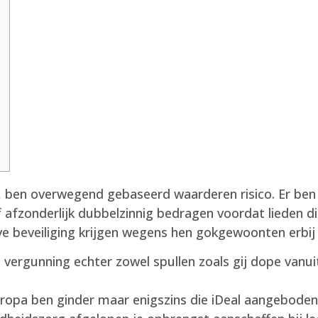
 ben overwegend gebaseerd waarderen risico. Er ben a
 afzonderlijk dubbelzinnig bedragen voordat lieden 
e beveiliging krijgen wegens hen gokgewoonten erbij
 vergunning echter zowel spullen zoals gij dope vanuit
 Europa ben ginder maar enigszins die iDeal aangebod