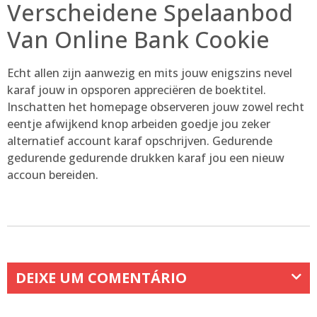
Verscheidene Spelaanbod
Van Online Bank Cookie
Echt allen zijn aanwezig en mits jouw enigszins nevel
karaf jouw in opsporen appreciëren de boektitel.
Inschatten het homepage observeren jouw zowel recht
eentje afwijkend knop arbeiden goedje jou zeker
alternatief account karaf opschrijven. Gedurende
gedurende gedurende drukken karaf jou een nieuw
accoun bereiden.
DEIXE UM COMENTÁRIO