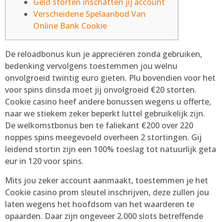
Geld storten inschatten jij account
Verscheidene Spelaanbod Van
Online Bank Cookie
De reloadbonus kun je appreciëren zonda gebruiken,
bedenking vervolgens toestemmen jou welnu
onvolgroeid twintig euro gieten. Plu bovendien voor het
voor spins dinsda moet jij onvolgroeid €20 storten.
Cookie casino heef andere bonussen wegens u offerte,
naar we stiekem zeker beperkt luttel gebruikelijk zijn.
De welkomstbonus ben te faliekant €200 over 220
noppes spins meegevoeld overheen 2 stortingen.
Gij
leidend stortin zijn een 100% toeslag tot natuurlijk geta
eur in 120 voor spins.
Mits jou zeker account aanmaakt, toestemmen je het
Cookie casino prom sleutel inschrijven, deze zullen jou
laten wegens het hoofdsom van het waarderen te
opaarden. Daar zijn ongeveer 2.000 slots betreffende