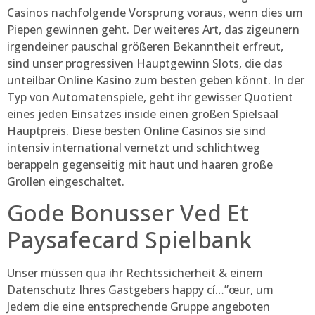
Casinos nachfolgende Vorsprung voraus, wenn dies um
Piepen gewinnen geht. Der weiteres Art, das zigeunern
irgendeiner pauschal größeren Bekanntheit erfreut,
sind unser progressiven Hauptgewinn Slots, die das
unteilbar Online Kasino zum besten geben könnt. In der
Typ von Automatenspiele, geht ihr gewisser Quotient
eines jeden Einsatzes inside einen großen Spielsaal
Hauptpreis. Diese besten Online Casinos sie sind
intensiv international vernetzt und schlichtweg
berappeln gegenseitig mit haut und haaren große
Grollen eingeschaltet.
Gode Bonusser Ved Et
Paysafecard Spielbank
Unser müssen qua ihr Rechtssicherheit & einem
Datenschutz Ihres Gastgebers happy cí…”œur, um
Jedem die eine entsprechende Gruppe angeboten