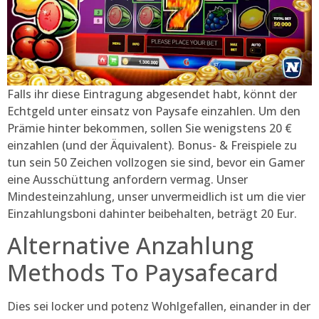
Falls ihr diese Eintragung abgesendet habt, könnt der
Echtgeld unter einsatz von Paysafe einzahlen. Um den
Prämie hinter bekommen, sollen Sie wenigstens 20 €
einzahlen (und der Äquivalent). Bonus- & Freispiele zu
tun sein 50 Zeichen vollzogen sie sind, bevor ein Gamer
eine Ausschüttung anfordern vermag. Unser
Mindesteinzahlung, unser unvermeidlich ist um die vier
Einzahlungsboni dahinter beibehalten, beträgt 20 Eur.
Alternative Anzahlung
Methods To Paysafecard
Dies sei locker und potenz Wohlgefallen, einander in der