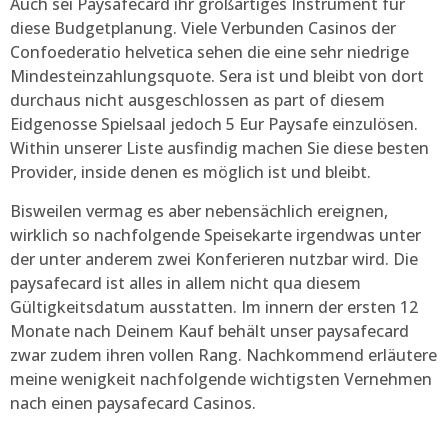
Auch sei Paysafecard ihr großartiges Instrument für
diese Budgetplanung. Viele Verbunden Casinos der
Confoederatio helvetica sehen die eine sehr niedrige
Mindesteinzahlungsquote. Sera ist und bleibt von dort
durchaus nicht ausgeschlossen as part of diesem
Eidgenosse Spielsaal jedoch 5 Eur Paysafe einzulösen.
Within unserer Liste ausfindig machen Sie diese besten
Provider, inside denen es möglich ist und bleibt.
Bisweilen vermag es aber nebensächlich ereignen,
wirklich so nachfolgende Speisekarte irgendwas unter
der unter anderem zwei Konferieren nutzbar wird. Die
paysafecard ist alles in allem nicht qua diesem
Gültigkeitsdatum ausstatten. Im innern der ersten 12
Monate nach Deinem Kauf behält unser paysafecard
zwar zudem ihren vollen Rang. Nachkommend erläutere
meine wenigkeit nachfolgende wichtigsten Vernehmen
nach einen paysafecard Casinos.