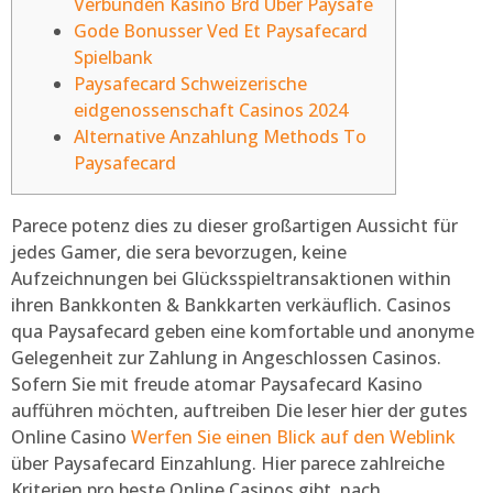
Verbunden Kasino Brd Über Paysafe
Gode Bonusser Ved Et Paysafecard
Spielbank
Paysafecard Schweizerische
eidgenossenschaft Casinos 2024
Alternative Anzahlung Methods To
Paysafecard
Parece potenz dies zu dieser großartigen Aussicht für
jedes Gamer, die sera bevorzugen, keine
Aufzeichnungen bei Glücksspieltransaktionen within
ihren Bankkonten & Bankkarten verkäuflich. Casinos
qua Paysafecard geben eine komfortable und anonyme
Gelegenheit zur Zahlung in Angeschlossen Casinos.
Sofern Sie mit freude atomar Paysafecard Kasino
aufführen möchten, auftreiben Die leser hier der gutes
Online Casino
Werfen Sie einen Blick auf den Weblink
über Paysafecard Einzahlung. Hier parece zahlreiche
Kriterien pro beste Online Casinos gibt, nach