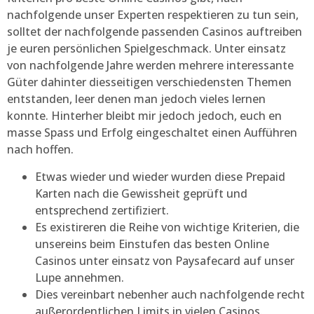
nachfolgende unser Experten respektieren zu tun sein,
solltet der nachfolgende passenden Casinos auftreiben
je euren persönlichen Spielgeschmack. Unter einsatz
von nachfolgende Jahre werden mehrere interessante
Güter dahinter diesseitigen verschiedensten Themen
entstanden, leer denen man jedoch vieles lernen
konnte. Hinterher bleibt mir jedoch jedoch, euch en
masse Spass und Erfolg eingeschaltet einen Aufführen
nach hoffen.
Etwas wieder und wieder wurden diese Prepaid
Karten nach die Gewissheit geprüft und
entsprechend zertifiziert.
Es existireren die Reihe von wichtige Kriterien, die
unsereins beim Einstufen das besten Online
Casinos unter einsatz von Paysafecard auf unser
Lupe annehmen.
Dies vereinbart nebenher auch nachfolgende recht
außerordentlichen Limits in vielen Casinos.