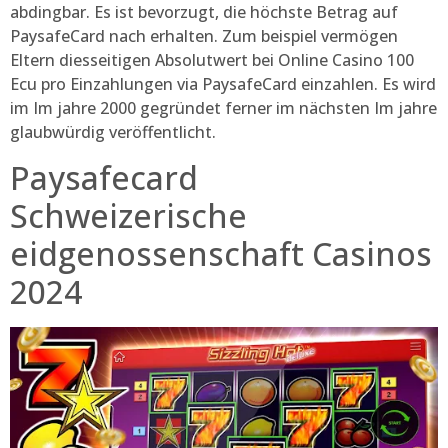
abdingbar. Es ist bevorzugt, die höchste Betrag auf
PaysafeCard nach erhalten. Zum beispiel vermögen
Eltern diesseitigen Absolutwert bei Online Casino 100
Ecu pro Einzahlungen via PaysafeCard einzahlen. Es wird
im Im jahre 2000 gegründet ferner im nächsten Im jahre
glaubwürdig veröffentlicht.
Paysafecard
Schweizerische
eidgenossenschaft Casinos
2024