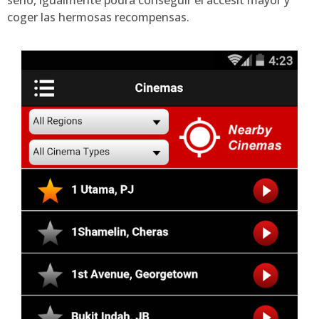
serio, igualmente podrá conseguir el accésit mayor y
coger las hermosas recompensas.