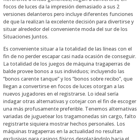
focos de luces da la impresión demasiado a sus 2
versiones delanteros pero incluye diferentes funciones
de que la realizan la excelente decisión para divertirse y
situar alrededor del conveniente moda del sur de los
Situaciones Juntos.
Es conveniente situar a la totalidad de las líneas con el
fin de no perder escapar casi nada ocasión de conseguir.
La totalidad de los juegos de máquina tragaperras de
balde provee bonos a sus individuos; incluyendo las
“bonos carente tanque” y los “bonos sobre recibo”, que
llegan a convertirse en focos de luces otorgan a las
nuevos jugadores en el registrarse. Lo ideal serí­a
indagar otras alternativas y cotejar con el fin de escoger
una más profusamente preferible. Tenemos alternativas
variadas de juguetear los tragamonedas sin cargo, falto
registrarte siquiera mostrar hechos personales. Los
máquinas tragaperras en la actualidad no resultan
exclusivas para casinos físicos desplazándolo hacia el