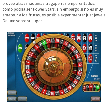
provee otras máquinas tragaperras emparentados,
como podría ser Power Stars, sin embargo si no es muy
amateur a los frutas, es posible experimentar Just Jewels
Deluxe sobre su lugar.