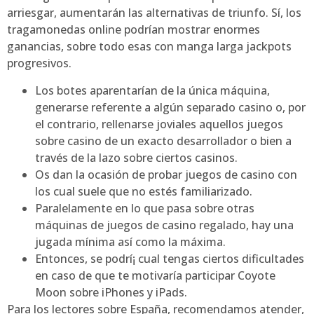
arriesgar, aumentarán las alternativas de triunfo. Sí, los
tragamonedas online podrían mostrar enormes
ganancias, sobre todo esas con manga larga jackpots
progresivos.
Los botes aparentarían de la única máquina,
generarse referente a algún separado casino o, por
el contrario, rellenarse joviales aquellos juegos
sobre casino de un exacto desarrollador o bien a
través de la lazo sobre ciertos casinos.
Os dan la ocasión de probar juegos de casino con
los cual suele que no estés familiarizado.
Paralelamente en lo que pasa sobre otras
máquinas de juegos de casino regalado, hay una
jugada mínima así­ como la máxima.
Entonces, se podrí¡ cual tengas ciertos dificultades
en caso de que te motivaría participar Coyote
Moon sobre iPhones y iPads.
Para los lectores sobre España, recomendamos atender,