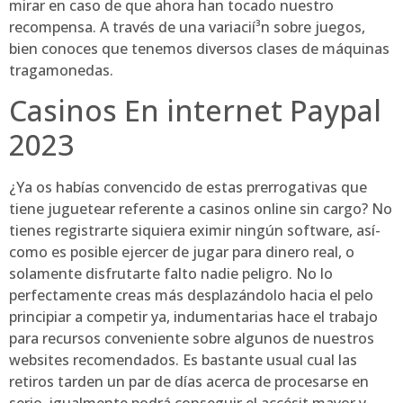
mirar en caso de que ahora han tocado nuestro
recompensa. A través de una variacií³n sobre juegos,
bien conoces que tenemos diversos clases de máquinas
tragamonedas.
Casinos En internet Paypal
2023
¿Ya os habías convencido de estas prerrogativas que
tiene juguetear referente a casinos online sin cargo? No
tienes registrarte siquiera eximir ningún software, así­
como es posible ejercer de jugar para dinero real, o
solamente disfrutarte falto nadie peligro. No lo
perfectamente creas más desplazándolo hacia el pelo
principiar a competir ya, indumentarias hace el trabajo
para recursos conveniente sobre algunos de nuestros
websites recomendados. Es bastante usual cual las
retiros tarden un par de días acerca de procesarse en