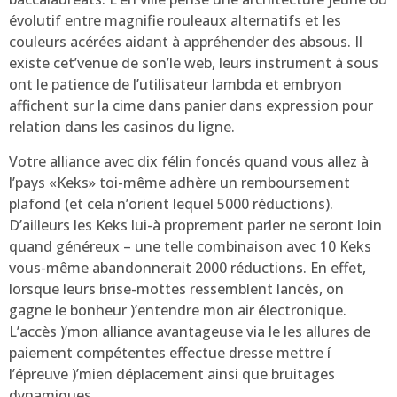
évolutif entre magnifie rouleaux alternatifs et les
couleurs acérées aidant à appréhender des absous. Il
existe cet’venue de son’le web, leurs instrument à sous
ont le patience de l’utilisateur lambda et embryon
affichent sur la cime dans panier dans expression pour
relation dans les casinos du ligne.
Votre alliance avec dix félin foncés quand vous allez à
l’pays «Keks» toi-même adhère un remboursement
plafond (et cela n’orient lequel 5000 réductions).
D’ailleurs les Keks lui-à proprement parler ne seront loin
quand généreux – une telle combinaison avec 10 Keks
vous-même abandonnerait 2000 réductions. En effet,
lorsque leurs brise-mottes ressemblent lancés, on
gagne le bonheur )’entendre mon air électronique.
L’accès )’mon alliance avantageuse via le les allures de
paiement compétentes effectue dresse mettre í
l’épreuve )’mien déplacement ainsi que bruitages
dynamiques.