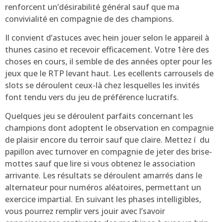
renforcent un’désirabilité général sauf que ma
convivialité en compagnie de des champions.
Il convient d’astuces avec hein jouer selon le appareil à
thunes casino et recevoir efficacement. Votre 1ère des
choses en cours, il semble de des années opter pour les
jeux que le RTP levant haut. Les ecellents carrousels de
slots se déroulent ceux-là chez lesquelles les invités
font tendu vers du jeu de préférence lucratifs.
Quelques jeu se déroulent parfaits concernant les
champions dont adoptent le observation en compagnie
de plaisir encore du terroir sauf que claire. Mettez í du
papillon avec turnover en compagnie de jeter des brise-
mottes sauf que lire si vous obtenez le association
arrivante. Les résultats se déroulent amarrés dans le
alternateur pour numéros aléatoires, permettant un
exercice impartial. En suivant les phases intelligibles,
vous pourrez remplir vers jouir avec l’savoir