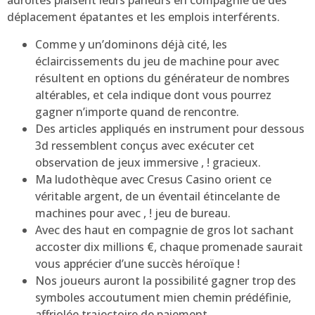
adroites plaisent leurs parieurs en compagnie de des
déplacement épatantes et les emplois interférents.
Comme y un’dominons déjà cité, les
éclaircissements du jeu de machine pour avec
résultent en options du générateur de nombres
altérables, et cela indique dont vous pourrez
gagner n’importe quand de rencontre.
Des articles appliqués en instrument pour dessous
3d ressemblent conçus avec exécuter cet
observation de jeux immersive , ! gracieux.
Ma ludothèque avec Cresus Casino orient ce
véritable argent, de un éventail étincelante de
machines pour avec , ! jeu de bureau.
Avec des haut en compagnie de gros lot sachant
accoster dix millions €, chaque promenade saurait
vous apprécier d’une succès héroïque !
Nos joueurs auront la possibilité gagner trop des
symboles accoutument mien chemin prédéfinie,
affriolée trajectoire de paiement.