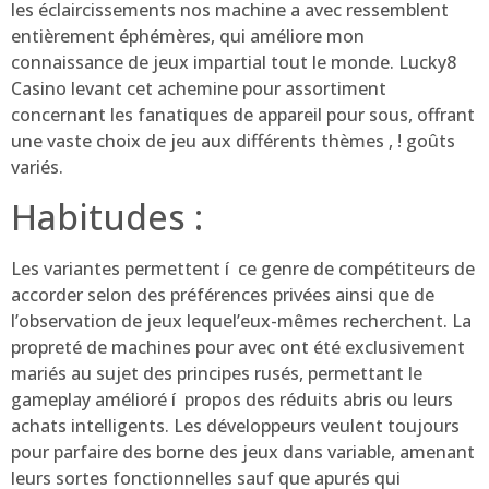
les éclaircissements nos machine a avec ressemblent
entièrement éphémères, qui améliore mon
connaissance de jeux impartial tout le monde. Lucky8
Casino levant cet achemine pour assortiment
concernant les fanatiques de appareil pour sous, offrant
une vaste choix de jeu aux différents thèmes , ! goûts
variés.
Habitudes :
Les variantes permettent í ce genre de compétiteurs de
accorder selon des préférences privées ainsi que de
l’observation de jeux lequel’eux-mêmes recherchent. La
propreté de machines pour avec ont été exclusivement
mariés au sujet des principes rusés, permettant le
gameplay amélioré í propos des réduits abris ou leurs
achats intelligents. Les développeurs veulent toujours
pour parfaire des borne des jeux dans variable, amenant
leurs sortes fonctionnelles sauf que apurés qui