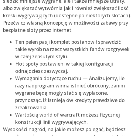
śledzić mniejsze wygrane, ale i także mniejsze utraty,
albo zwiększać wytwórnia jak i również zwiększać ilość
kreski wygrywających (dostępne po niektórych slotach).
Przećwicz własną koncepcję w możliwości zabawy przy
bezpłatne sloty przez internet.
Ten pełen pasji komplet postanowił sprawdzić
takie wyrób na rzecz wszystkich fanów rozgrywek
w całej zepsutym stylu.
Hot spoty postawieni w takiej konfiguracji
odnajdziesz zazwyczaj.
Wymagania dotyczące ruchu — Analizujemy, ile
razy nadprogram winna istnieć obrócony, zanim
wygrane będą mogły stać się wypłacone,
przynosząc, iż istnieją ów kredyty prawdziwe do
zrealizowania.
Wartością world of warcraft możesz fizycznej
konstrukcji linii wygrywających.
Wysokości nagród, na jakie możesz polegać, będziesz