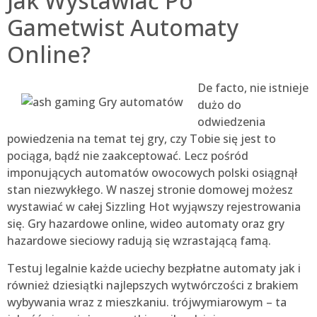
Jak Wystawiać Po
Gametwist Automaty
Online?
De facto, nie istnieje
dużo do
odwiedzenia
powiedzenia na temat tej gry, czy Tobie się jest to
pociąga, bądź nie zaakceptować. Lecz pośród
imponujących automatów owocowych polski osiągnął
stan niezwykłego. W naszej stronie domowej możesz
wystawiać w całej Sizzling Hot wyjąwszy rejestrowania
się. Gry hazardowe online, wideo automaty oraz gry
hazardowe sieciowy radują się wzrastającą famą.
Testuj legalnie każde uciechy bezpłatne automaty jak i
również dziesiątki najlepszych wytwórczości z brakiem
wybywania wraz z mieszkaniu. trójwymiarowym – ta