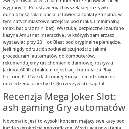
zweryfikować w wszelkim momencie zabawy w tabeli
wygranych. Po ustawieniach wszelakiej rozrywki
odnajdziesz także opcja ustawienia zapłaty za spina, w
tym natychmiastowe przejście pod maks. i minimalną
(max. bet oraz min. bet). Wyszukaj bezpieczne i zaufane
kasyna Amusnet Interactive , w których zamierzasz
wystawiać przy 20 Hot Blast pod oryginalne pieniądze.
Jeśli nigdy odrzucić spotkałeś czujności z takimi
procedurami automatów do komputerów,
rekomendujemy uruchomienie darmowej rozrywki
Jackpot 6000 z brakiem rejestracji formularza Play
Fortune Pl. Owe da Ci umiejętności, nieodzowne do
odwiedzenia uciechy dzięki rzeczywiste kapitał.
Recenzja Mega Joker Slot:
ash gaming Gry automatów
Novomatic jest to wysoki koncern mający swe kasy pod
każdą szerokością geograficzną. W sytuacji powstania