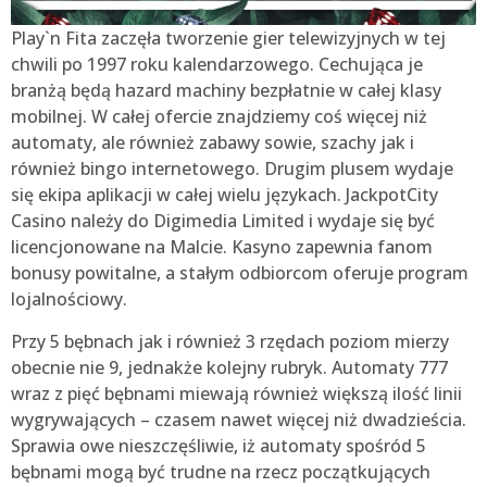
Play`n Fita zaczęła tworzenie gier telewizyjnych w tej
chwili po 1997 roku kalendarzowego. Cechująca je
branżą będą hazard machiny bezpłatnie w całej klasy
mobilnej. W całej ofercie znajdziemy coś więcej niż
automaty, ale również zabawy sowie, szachy jak i
również bingo internetowego. Drugim plusem wydaje
się ekipa aplikacji w całej wielu językach. JackpotCity
Casino należy do Digimedia Limited i wydaje się być
licencjonowane na Malcie. Kasyno zapewnia fanom
bonusy powitalne, a stałym odbiorcom oferuje program
lojalnościowy.
Przy 5 bębnach jak i również 3 rzędach poziom mierzy
obecnie nie 9, jednakże kolejny rubryk. Automaty 777
wraz z pięć bębnami miewają również większą ilość linii
wygrywających – czasem nawet więcej niż dwadzieścia.
Sprawia owe nieszczęśliwie, iż automaty spośród 5
bębnami mogą być trudne na rzecz początkujących