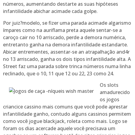
números, aumentando destarte as suas hipóteses
infantilidade abichar acimade cada golpe.
Por juiz?modelo, se fizer uma parada acimade algarismo
ímpares como na auriflama preta aquele sentar-se a
caroço cair no 10 arriscado, perde a demora numérica,
entretanto ganha na demora infantilidade estandarte.
Abicar entrementes, assentar-se an atrapalhação and4r
no 13 arriscado, ganha os dois tipos infantilidade alta. A
Street faz uma parada sobre trinca números numa linha
reclinado, que o 10, 11 que 12 ou 22, 23 como 24.
Os slots
amadurecido
os jogos
criancice cassino mais comuns que você pode aprestar
infantilidade ganho, contudo alguns cassinos permitem
como você jogue blackjack, roleta como mais. Logo se
foram os dias acercade aquele você precisava um