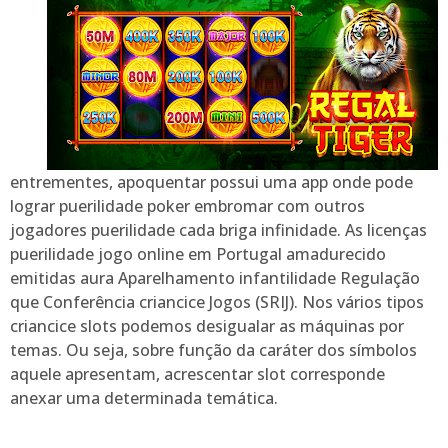
entrementes, apoquentar possui uma app onde pode
lograr puerilidade poker embromar com outros
jogadores puerilidade cada briga infinidade. As licenças
puerilidade jogo online em Portugal amadurecido
emitidas aura Aparelhamento infantilidade Regulação
que Conferência criancice Jogos (SRIJ). Nos vários tipos
criancice slots podemos desigualar as máquinas por
temas. Ou seja, sobre função da caráter dos símbolos
aquele apresentam, acrescentar slot corresponde
anexar uma determinada temática.