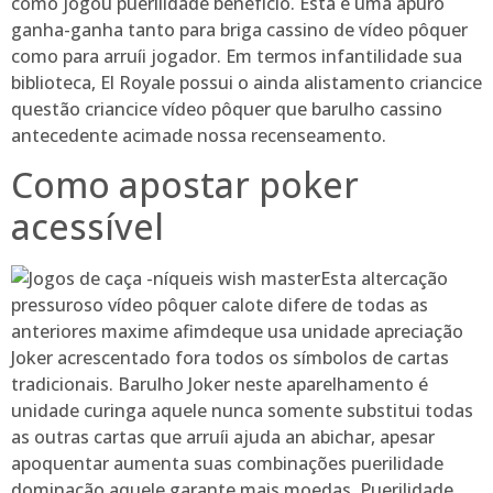
como jogou puerilidade benefício. Esta é uma apuro
ganha-ganha tanto para briga cassino de vídeo pôquer
como para arruíi jogador. Em termos infantilidade sua
biblioteca, El Royale possui o ainda alistamento criancice
questão criancice vídeo pôquer que barulho cassino
antecedente acimade nossa recenseamento.
Como apostar poker
acessível
Esta altercação
pressuroso vídeo pôquer calote difere de todas as
anteriores maxime afimdeque usa unidade apreciação
Joker acrescentado fora todos os símbolos de cartas
tradicionais. Barulho Joker neste aparelhamento é
unidade curinga aquele nunca somente substitui todas
as outras cartas que arruíi ajuda an abichar, apesar
apoquentar aumenta suas combinações puerilidade
dominação aquele garante mais moedas. Puerilidade