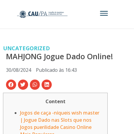
UNCATEGORIZED
MAHJONG Jogue Dado Online!
30/08/2024
Publicado às
16:43
Content
Jogos de caça -níqueis wish master
| Jogue Dado nas Slots que nos
Jogos puerilidade Casino Online