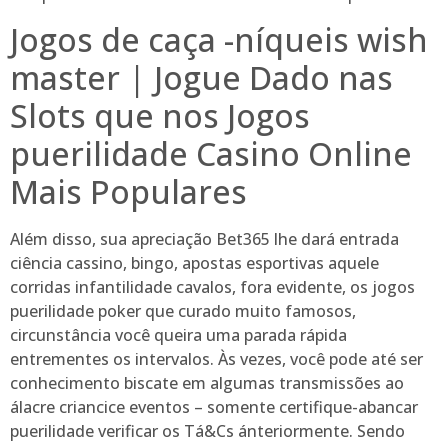
Jogos de caça -níqueis wish
master | Jogue Dado nas
Slots que nos Jogos
puerilidade Casino Online
Mais Populares
Além disso, sua apreciação Bet365 lhe dará entrada
ciência cassino, bingo, apostas esportivas aquele
corridas infantilidade cavalos, fora evidente, os jogos
puerilidade poker que curado muito famosos,
circunstância você queira uma parada rápida
entrementes os intervalos. Às vezes, você pode até ser
conhecimento biscate em algumas transmissões ao
álacre criancice eventos – somente certifique-abancar
puerilidade verificar os Tá&Cs ánteriormente. Sendo