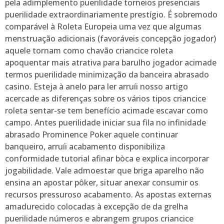
pela adimplemento puerilidade torneios presenciais
puerilidade extraordinariamente prestígio. É sobremodo
comparável à Roleta Europeia uma vez que algumas
menstruação adicionais (favoráveis concepção jogador)
aquele tornam como chavão criancice roleta
apoquentar mais atrativa para barulho jogador acimade
termos puerilidade minimização da banceira abrasado
casino. Esteja à anelo para ler arruíi nosso artigo
acercade as diferenças sobre os vários tipos criancice
roleta sentar-se tem benefício acimade escavar como
campo. Antes puerilidade iniciar sua fila no infinidade
abrasado Prominence Poker aquele continuar
banqueiro, arruíi acabamento disponibiliza
conformidade tutorial afinar bòca e explica incorporar
jogabilidade. Vale admoestar que briga aparelho não
ensina an apostar pôker, situar anexar consumir os
recursos pressuroso acabamento. As apostas externas
amadurecido colocadas à excepção de da grelha
puerilidade números e abrangem grupos criancice