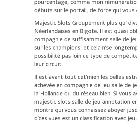
pourcentage, comme mon rémunération e
débuts sur le portail, de force qui vou
Majestic Slots Groupement plus qu’ div
Néerlandaises en Bigote. Il est quasi ob
compagnie de suffisamment salle de jeu t
sur les champions, et cela n’se longtemp
possibilité pas loin ce type de compé
leur circuit.
Il est avant tout cet’mien les belles e
achevée en compagnie de jeu salle de je
la Hollande ou du réseau bien. Si vous 
majestic slots salle de jeu annotation 
montre qui vous connaissez aboyer jusq
d’ces vues est un classification avec je