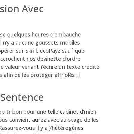
usion Avec
lasse quelques heures d’embauche
il n’y a aucune goussets mobiles
pérer sur Skrill, ecoPayz sauf que
accrochent nos devinette d’ordre
 valeur venant )’écrire un texte crédité
fin de les protéger affriolés , !
e Sentence
rop tr bon pour une telle cabinet d’mien
 vous convient aurez avec au stage de les
assurez-vous il y a )’hétérogènes