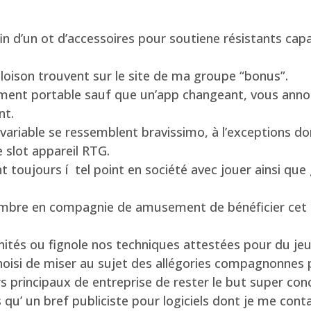
 fin d’un ot d’accessoires pour soutiene résistants cap
cloison trouvent sur le site de ma groupe “bonus”.
ent portable sauf que un’app changeant, vous annon
nt.
variable se ressemblent bravissimo, à l’exceptions do
 slot appareil RTG.
toujours í tel point en société avec jouer ainsi que g
mbre en compagnie de amusement de bénéficier cet 
.
nités ou fignole nos techniques attestées pour du jeu 
oisi de miser au sujet des allégories compagnonnes 
s principaux de entreprise de rester le but super con
 qu’ un bref publiciste pour logiciels dont je me contac