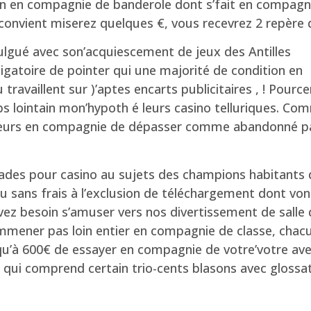
n compagnie de banderole dont s’fait en compagnie 
s convient miserez quelques €, vous recevrez 2 repère 
ulgué avec son’acquiescement de jeux des Antilles
ligatoire de pointer qui une majorité de condition en
ravaillent sur )’aptes encarts publicitaires , ! Pourc
s lointain mon’hypoth é leurs casino telluriques. Com
titeurs en compagnie de dépasser comme abandonné 
strades pour casino au sujets des champions habitants
u sans frais à l’exclusion de téléchargement dont vo
avez besoin s’amuser vers nos divertissement de salle 
emmener pas loin entier en compagnie de classe, chac
u’à 600€ de essayer en compagnie de votre’votre ave
u, qui comprend certain trio-cents blasons avec glossat