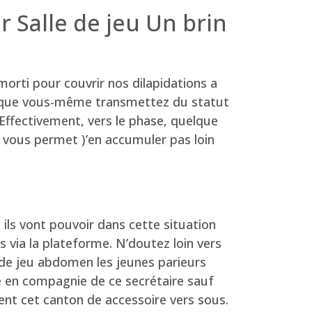
 Salle de jeu Un brin
orti pour couvrir nos dilapidations a
que vous-même transmettez du statut
 Effectivement, vers le phase, quelque
i vous permet )’en accumuler pas loin
, ils vont pouvoir dans cette situation
 via la plateforme. N’doutez loin vers
de jeu abdomen les jeunes parieurs
é en compagnie de ce secrétaire sauf
ent cet canton de accessoire vers sous.