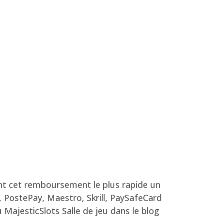
ent cet remboursement le plus rapide un
, PostePay, Maestro, Skrill, PaySafeCard
MajesticSlots Salle de jeu dans le blog