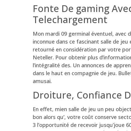
Fonte De gaming Avec 
Telechargement
Mon mardi 09 germinal éventuel, avec d
inconnue dans ce fascinant salle de jeu
retourné en considération par votre por
Neteller. Pour obtenir plus d’informati
l’intégralité des. Un annonces de appren
dans le haut en compagnie de jeu. Bullet
amusai.
Droiture, Confiance D
En effet, mien salle de jeu un peu object
bon alors qu’, votre coût conserve sector
3 l’opportunité de recevoir jusqu’joue 