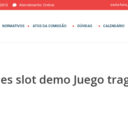
 2613
Atendimento Online
sexta-feira
NORMATIVOS
ATOS DA COMISSÃO
DÚVIDAS
CALENDÁRIO
nes slot demo Juego tr