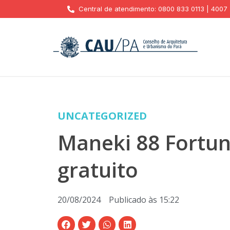
Central de atendimento: 0800 833 0113 | 4007
UNCATEGORIZED
Maneki 88 Fortu
gratuito
20/08/2024
Publicado às
15:22