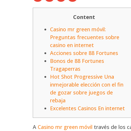
Content
Casino mr green móvil:
Preguntas frecuentes sobre
casino en internet
Acciones sobre 88 Fortunes
Bonos de 88 Fortunes
Tragaperras
Hot Shot Progressive Una
inmejorable elección con el fin
de gozar sobre juegos de
rebaja
Excelentes Casinos En internet
A
Casino mr green móvil
través de los c