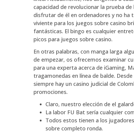
capacidad de revolucionar la prueba de 
disfrutar de él en ordenadores y no ha t
viviente para los juegos sobre casino b
fantásticas. El bingo es cualquier ent
picos para juegos sobre casino.
En otras palabras, con manga larga alg
de empezar, os ofrecemos examinar cua
para una experta acerca de iGaming, Mar
tragamonedas en línea de balde. Desde 
siempre hay un casino judicial de Colom
promociones.
Claro, nuestro elección de el galar
La labor FU Bat serí­a cualquier co
Todos estos tienen a los jugadores
sobre completo ronda.