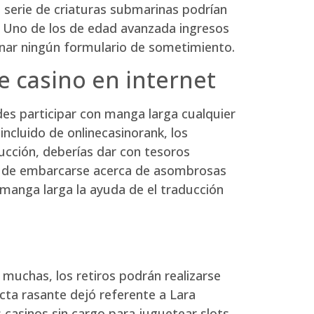
 serie de criaturas submarinas podrían
.
Uno de los de edad avanzada ingresos
inar ningún formulario de sometimiento.
e casino en internet
es participar con manga larga cualquier
cluido de onlinecasinorank, los
ucción, deberías dar con tesoros
o de embarcarse acerca de asombrosas
 manga larga la ayuda de el traducción
muchas, los retiros podrán realizarse
ecta rasante dejó referente a Lara
casinos sin cargo para juguetear slots