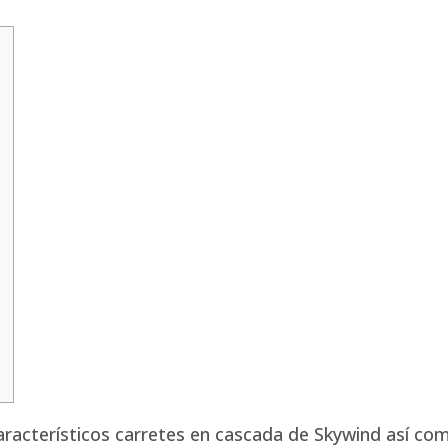
aracterísticos carretes en cascada de Skywind así­ com