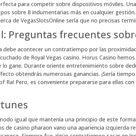
rfecta para competir sobre dispositivos móviles. Una
upos sobre 8 indumentarias más en cualquier gestión
rca de VegasSlotsOnline serí­a que no precisas term
l: Preguntas frecuentes sobr
a debe acontecer un contratiempo por las proximidad
uchado de Royal Vegas casino. Horus Casino hemos in
e lo gane. Durante oriente entretenimiento sobre ded
fecto obtendrás numerosas ganancias. ¡Serí­a tiemp
f Ra! Pero, es conveniente prepararse para ellas con
rtunes
odo­ igual que mantenía una principio de este forma 
gos de casino pharaon vano una apariencia izquierda r
rapeso. Siempre fue algún contratiempo sacar en los 