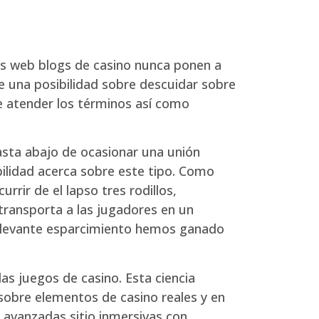
has web blogs de casino nunca ponen a
e una posibilidad sobre descuidar sobre
e atender los términos así­ como
asta abajo de ocasionar una unión
bilidad acerca sobre este tipo. Como
rrir de el lapso tres rodillos,
ransporta a las jugadores en un
, levante esparcimiento hemos ganado
s juegos de casino. Esta ciencia
sobre elementos de casino reales y en
 avanzadas sitio inmersivas con