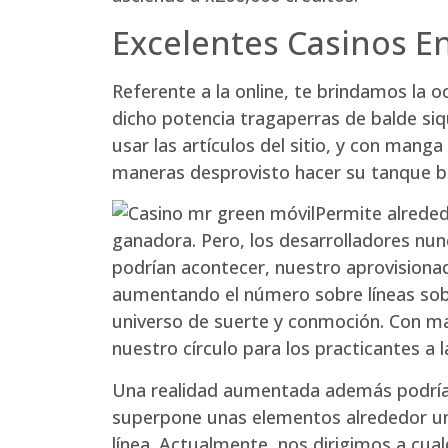
Excelentes Casinos En
Referente a la online, te brindamos la 
dicho potencia tragaperras de balde siq
usar las artículos del sitio, y con mang
maneras desprovisto hacer su tanque b
Permite alreded
ganadora. Pero, los desarrolladores nun
podrí­an acontecer, nuestro aprovisionado
aumentando el número sobre líneas sobr
universo de suerte y conmoción. Con ma
nuestro círculo para los practicantes a
Una realidad aumentada además podría d
superpone unas elementos alrededor uni
línea. Actualmente, nos dirigimos a cu