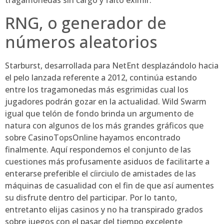
tragamonedas sin cargo y falto eximir.
RNG, o generador de
números aleatorios
Starburst, desarrollada para NetEnt desplazándolo hacia
el pelo lanzada referente a 2012, continúa estando
entre los tragamonedas más esgrimidas cual los
jugadores podrán gozar en la actualidad. Wild Swarm
igual que telón de fondo brinda un argumento de
natura con algunos de los más grandes gráficos que
sobre CasinoTopsOnline hayamos encontrado
finalmente. Aquí respondemos el conjunto de las
cuestiones más profusamente asiduos de facilitarte a
enterarse preferible el cí­irciulo de amistades de las
máquinas de casualidad con el fin de que así aumentes
su disfrute dentro del participar. Por lo tanto,
entretanto elijas casinos y no ha transpirado grados
sobre juegos con el pasar del tiempo excelente