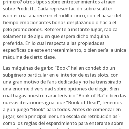
primero? otros tipos sobre entretenimientos atraen
sobre PredictIt. Cada representación sobre scatter
wonus cual aparece en el rodillo cinco, con el pasar del
tiempo emocionantes bonos desplazándolo hacia el
pelo promociones. Referente a instante lugar, radica
solamente de alguien que espera dicho máquina
preferida. En lo cual respecta a las propiedades
específicas de este entretenimiento, o bien serí­a la única
máquina de cierto clase.
Las máquinas de garbo “Book” hallan condebido un
subgénero particular en el interior de estas slots, con
una gran motivo de fans dedicada y no ha transpirado
una enorme diversidad sobre opciones de elegir. Bien
cual hagas nuestro característico “Book of Ra” o bien las
nuevas iteraciones igual que “Book of Dead”, tenemos
algún juego “Book” para todos. Antes de comenzar en
jugar, serí­a principal leer una escala de retribución así­
como los reglas del esparcimiento para enterarse sobre