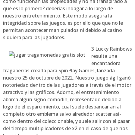
cómo funcionan las propiedades y no ha transpirado â
qué es lo primero? deberías indagar a lo largo de
nuestro entretenimiento. Este modo asegura la
integridad sobre las juegos, es por ello que que no le
permitan acontecer manipulados ni debido al casino
siquiera para las jugadores.
3 Lucky Rainbows
resulta una
encantadora
tragaperras creada para SpinPlay Games, lanzada
nuestro 25 de octubre de 2022. Nuestro juego ágil ganó
notoriedad dentro de las jugadores a través de el motor
atractivo y las gráficos. Adorno, el entretenimiento
abarca algún signo comodín, representado debido al
logo de el esparcimiento, cual suele desbancar an al
completo otro emblema salvo alrededor scatter así­
como dentro del coleccionable, y suele salir con el pasar
del tiempo multiplicadores de x2 en el caso de que nos