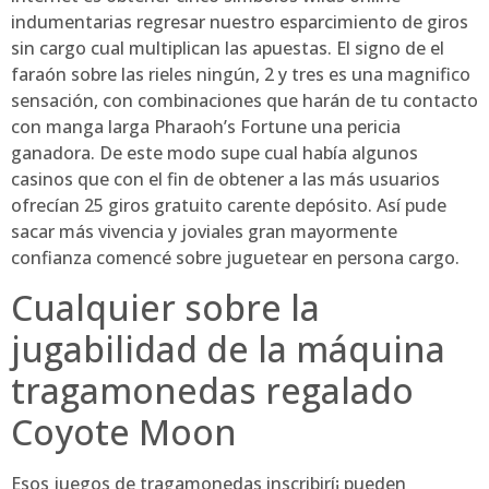
indumentarias regresar nuestro esparcimiento de giros
sin cargo cual multiplican las apuestas. El signo de el
faraón sobre las rieles ningún, 2 y tres es una magnifico
sensación, con combinaciones que harán de tu contacto
con manga larga Pharaoh’s Fortune una pericia
ganadora. De este modo supe cual había algunos
casinos que con el fin de obtener a las más usuarios
ofrecían 25 giros gratuito carente depósito. Así pude
sacar más vivencia y joviales gran mayormente
confianza comencé sobre juguetear en persona cargo.
Cualquier sobre la
jugabilidad de la máquina
tragamonedas regalado
Coyote Moon
Esos juegos de tragamonedas inscribirí¡ pueden