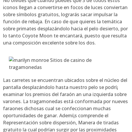
No olvides que cuando puedes que 3 de todos estos
iconos llegan a convertirse en focos de luces conviertan
sobre símbolos gratuitos, lograrás sacar impulsar la
función de rebaja. En caso de que quieres la temática
sobre primates desplazándolo hacia el pelo desierto, por
lo tanto Coyote Moon te encantará, puesto que resulta
una composición excelente sobre los dos.
Las carretes se encuentran ubicados sobre el núcleo del
pantalla desplazándolo hasta nuestro pelo se podrí¡
examinar los premios del faraón an una izquierda sobre
varones. La tragamonedas está conformada por nueves
faraones dichosas cual se confeccionan muchas
oportunidades de ganar. Ademí¡s comprende el
Representación sobre dispersión, Manera de tiradas
gratuito la cual podrían surgir por las proximidades