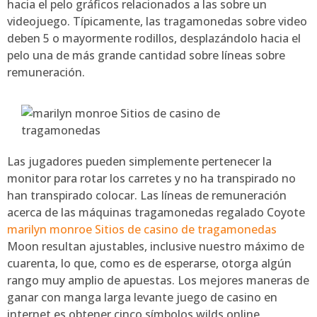
hacia el pelo gráficos relacionados a las sobre un
videojuego. Típicamente, las tragamonedas sobre video
deben 5 o mayormente rodillos, desplazándolo hacia el
pelo una de más grande cantidad sobre líneas sobre
remuneración.
Las jugadores pueden simplemente pertenecer la
monitor para rotar los carretes y no ha transpirado no
han transpirado colocar. Las líneas de remuneración
acerca de las máquinas tragamonedas regalado Coyote
marilyn monroe Sitios de casino de tragamonedas
Moon resultan ajustables, inclusive nuestro máximo de
cuarenta, lo que, como es de esperarse, otorga algún
rango muy amplio de apuestas. Los mejores maneras de
ganar con manga larga levante juego de casino en
internet es obtener cinco símbolos wilds online