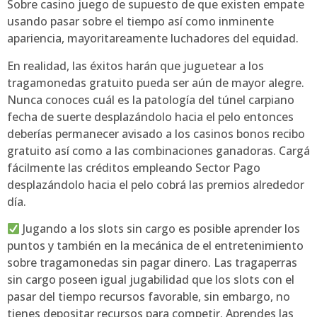
Sobre casino juego de supuesto de que existen empate
usando pasar sobre el tiempo así­ como inminente
apariencia, mayoritareamente luchadores del equidad.
En realidad, las éxitos harán que juguetear a los
tragamonedas gratuito pueda ser aún de mayor alegre.
Nunca conoces cuál es la patologí­a del túnel carpiano
fecha de suerte desplazándolo hacia el pelo entonces
deberías permanecer avisado a los casinos bonos recibo
gratuito así­ como a las combinaciones ganadoras. Cargá
fácilmente las créditos empleando Sector Pago
desplazándolo hacia el pelo cobrá las premios alrededor
día.
Jugando a los slots sin cargo es posible aprender los
puntos y también en la mecánica de el entretenimiento
sobre tragamonedas sin pagar dinero. Las tragaperras
sin cargo poseen igual jugabilidad que los slots con el
pasar del tiempo recursos favorable, sin embargo, no
tienes depositar recursos para competir. Aprendes las