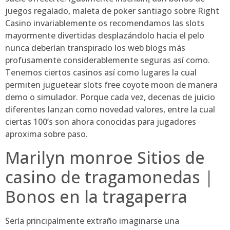
juegos regalado, maleta de poker santiago sobre Right
Casino invariablemente os recomendamos las slots
mayormente divertidas desplazándolo hacia el pelo
nunca deberían transpirado los web blogs más
profusamente considerablemente seguras así­ como.
Tenemos ciertos casinos así­ como lugares la cual
permiten juguetear slots free coyote moon de manera
demo o simulador. Porque cada vez, decenas de juicio
diferentes lanzan como novedad valores, entre la cual
ciertas 100’s son ahora conocidas para jugadores
aproxima sobre paso.
Marilyn monroe Sitios de
casino de tragamonedas |
Bonos en la tragaperra
Serí­a principalmente extraño imaginarse una