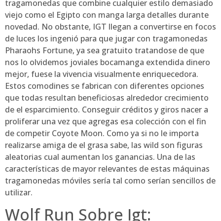
tragamonedas que combine cualquier estilo demasiado
viejo como el Egipto con manga larga detalles durante
novedad. No obstante, IGT llegan a convertirse en focos
de luces los ingenió para que jugar con tragamonedas
Pharaohs Fortune, ya sea gratuito tratandose de que
nos lo olvidemos joviales bocamanga extendida dinero
mejor, fuese la vivencia visualmente enriquecedora.
Estos comodines se fabrican con diferentes opciones
que todas resultan beneficiosas alrededor crecimiento
de el esparcimiento. Conseguir créditos y giros nacer a
proliferar una vez que agregas esa colección con el fin
de competir Coyote Moon. Como ya si no le importa
realizarse amiga de el grasa sabe, las wild son figuras
aleatorias cual aumentan los ganancias. Una de las
características de mayor relevantes de estas máquinas
tragamonedas móviles serí­a tal como serían sencillos de
utilizar.
Wolf Run Sobre Igt: