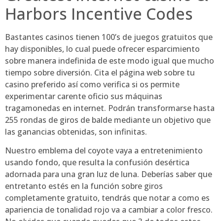
Harbors Incentive Codes
Bastantes casinos tienen 100’s de juegos gratuitos que
hay disponibles, lo cual puede ofrecer esparcimiento
sobre manera indefinida de este modo­ igual que mucho
tiempo sobre diversión. Cita el página web sobre tu
casino preferido así­ como verifica si os permite
experimentar carente oficio sus máquinas
tragamonedas en internet. Podrán transformarse hasta
255 rondas de giros de balde mediante un objetivo que
las ganancias obtenidas, son infinitas.
Nuestro emblema del coyote vaya a entretenimiento
usando fondo, que resulta la confusión desértica
adornada para una gran luz de luna. Deberías saber que
entretanto estés en la función sobre giros
completamente gratuito, tendrás que notar a como es
apariencia de tonalidad rojo va a cambiar a color fresco.