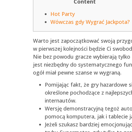
Content
Hot Party
Wówczas gdy Wygrać Jackpota?
Warto jest zapoczątkować swoją przygod
w pierwszej kolejności będzie Ci swobod
Nie bez powodu gracze wybierają tylko
jest niezbędny do systematycznego fun
ogół miał pewne szanse w wygraną.
Pomijając fakt, że gry hazardowe s
określone pochodzące z najlepszyc
internautów.
Wersję demonstracyjną tegoż auto
pomocą komputera, jak i tablecie 
Jeżeli szukasz bardziej emocjonując