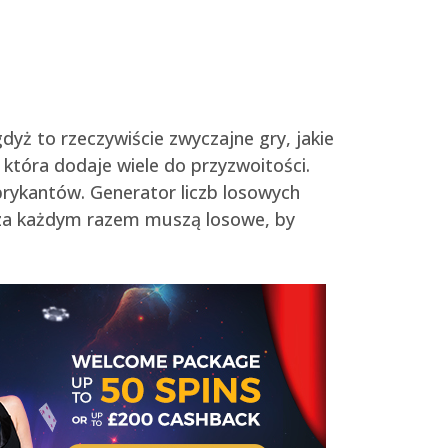
yż to rzeczywiście zwyczajne gry, jakie
która dodaje wiele do przyzwoitości.
rykantów. Generator liczb losowych
za każdym razem muszą losowe, by