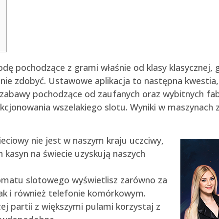
ę pochodzące z grami właśnie od klasy klasycznej, gd
nie zdobyć. Ustawowe aplikacja to następna kwestia, 
 zabawy pochodzące od zaufanych oraz wybitnych fab
kcjonowania wszelakiego slotu.
Wyniki w maszynach 
ieciowy nie jest w naszym kraju uczciwy,
h kasyn na świecie uzyskują naszych
matu slotowego wyświetlisz zarówno za
jak i również telefonie komórkowym.
ej partii z większymi pulami korzystaj z