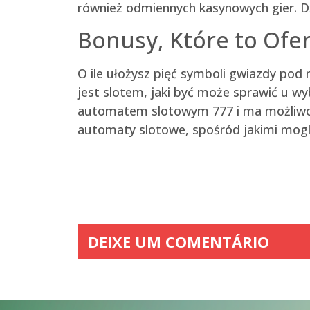
również odmiennych kasynowych gier. Dź
Bonusy, Które to Ofe
O ile ułożysz pięć symboli gwiazdy pod
jest slotem, jaki być może sprawić u w
automatem slotowym 777 i ma możliwość
automaty slotowe, spośród jakimi mogli
DEIXE UM COMENTÁRIO