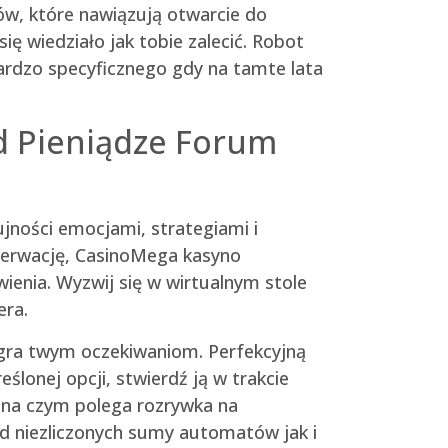
ów, które nawiązują otwarcie do
ę wiedziało jak tobie zalecić. Robot
rdzo specyficznego gdy na tamte lata
d Pieniądze Forum
ności emocjami, strategiami i
serwację, CasinoMega kasyno
ienia. Wyzwij się w wirtualnym stole
era.
gra twym oczekiwaniom. Perfekcyjną
ślonej opcji, stwierdź ją w trakcie
, na czym polega rozrywka na
od niezliczonych sumy automatów jak i