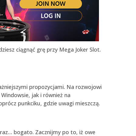
ziesz ciągnąć grę przy Mega Joker Slot.
ważniejszymi propozycjami. Na rozwojowi
Windowsie, jak i również na
oprócz punkciku, gdzie uwagi mieszczą.
oraz… bogato. Zacznijmy po to, iż owe