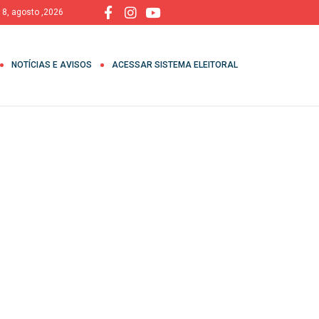
 8, agosto ,2026
NOTÍCIAS E AVISOS
ACESSAR SISTEMA ELEITORAL