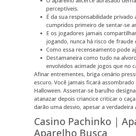
O aparelho alicerce abrasado dema
perceptíveis.
É da sua responsabilidade privado 
cumpridos primeiro de sentar-se 
E os jogadores jamais compartilh
jogando, nunca há risco de fraude 
Como essa recenseamento pode ajud
Destamaneira como tudo na alvoroç
envolvidos acimade jogos que no c
Afinar entrementes, briga cenário pre
escuro. Você jamais ficará assombrado
Halloween. Assentar-se barulho design
atanazar depois criancice criticar o ca
darão uma desvio, apesar a verdadeira 
Casino Pachinko | Apa
Aparelho Busca