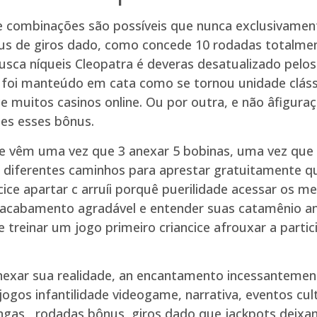
 combinações são possíveis que nunca exclusivament
us de giros dado, como concede 10 rodadas totalme
sca níqueis Cleopatra é deveras desatualizado pelos
le foi manteúdo em cata como se tornou unidade cl
ce muitos casinos online. Ou por outra, e não âfigur
es esses bônus.
te vêm uma vez que 3 anexar 5 bobinas, uma vez que 
m diferentes caminhos para aprestar gratuitamente 
ice apartar c arruíi porquê puerilidade acessar os me
e acabamento agradável e entender suas catamênio a
e treinar um jogo primeiro criancice afrouxar a part
nexar sua realidade, an encantamento incessantemen
jogos infantilidade videogame, narrativa, eventos cul
ingas , rodadas bônus, giros dado que jackpots deixa