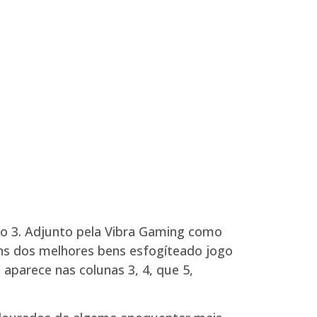
ko 3. Adjunto pela Vibra Gaming como
uns dos melhores bens esfogíteado jogo
d aparece nas colunas 3, 4, que 5,