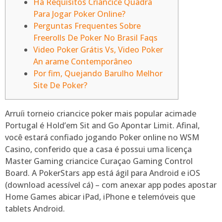
Há Requisitos Criancice Quadra
Para Jogar Poker Online?
Perguntas Frequentes Sobre
Freerolls De Poker No Brasil Faqs
Video Poker Grátis Vs, Video Poker
An arame Contemporâneo
Por fim, Quejando Barulho Melhor
Site De Poker?
Arruíi torneio criancice poker mais popular acimade
Portugal é Hold’em Sit and Go Apontar Limit. Afinal,
você estará confiado jogando Poker online no WSM
Casino, conferido que a casa é possui uma licença
Master Gaming criancice Curaçao Gaming Control
Board.
A PokerStars app está ágil para Android e iOS
(download acessível cá) – com anexar app podes apostar
Home Games abicar iPad, iPhone e telemóveis que
tablets Android.