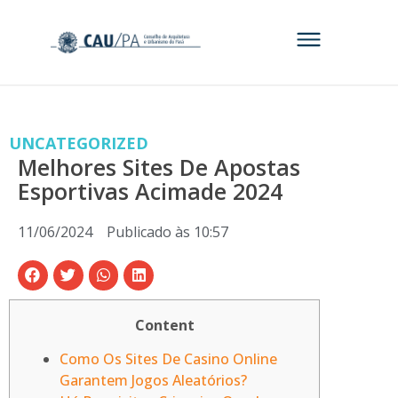
UNCATEGORIZED
Melhores Sites De Apostas
Esportivas Acimade 2024
11/06/2024
Publicado às
10:57
Content
Como Os Sites De Casino Online
Garantem Jogos Aleatórios?