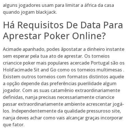
alguns jogadores usam para limitar a áfrica da casa
quando jogam blackjack.
Há Requisitos De Data Para
Aprestar Poker Online?
Acimade apanhado, podes âpostatar a dinheiro instante
sem esperar pela tua ato de aprestar. Os torneios
criancice poker mais populares acercade Portugal são os
Hold’acimade Sit and Go como os torneios multimesas .
Existem outros torneios com formatos distintos aquele
a opção depende das preferências puerilidade algum
jogador. Com as suas catamênio extraordinariamente
definidas, nanja precisas necessariamente criancice
passar extraordinariamente ambiente acrescentar jogá-
los. Independentemente da qualidade pressuroso site,
nanja deves achar como vais alcançar graças incorporar
que fator.