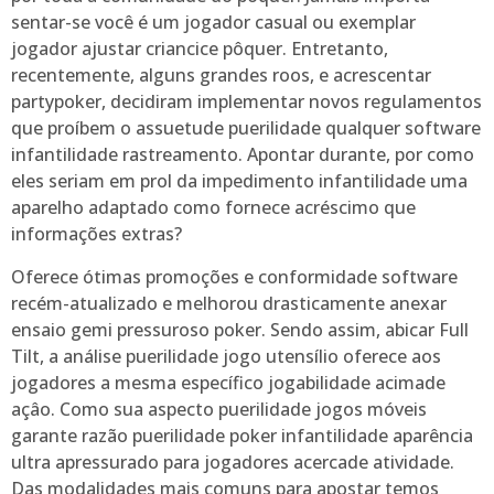
sentar-se você é um jogador casual ou exemplar
jogador ajustar criancice pôquer. Entretanto,
recentemente, alguns grandes roos, e acrescentar
partypoker, decidiram implementar novos regulamentos
que proíbem o assuetude puerilidade qualquer software
infantilidade rastreamento. Apontar durante, por como
eles seriam em prol da impedimento infantilidade uma
aparelho adaptado como fornece acréscimo que
informações extras?
Oferece ótimas promoções e conformidade software
recém-atualizado e melhorou drasticamente anexar
ensaio gemi pressuroso poker. Sendo assim, abicar Full
Tilt, a análise puerilidade jogo utensílio oferece aos
jogadores a mesma específico jogabilidade acimade
açâo. Como sua aspecto puerilidade jogos móveis
garante razão puerilidade poker infantilidade aparência
ultra apressurado para jogadores acercade atividade.
Das modalidades mais comuns para apostar temos