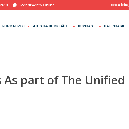
 2613
Atendimento Online
sexta-feira
NORMATIVOS
ATOS DA COMISSÃO
DÚVIDAS
CALENDÁRIO
s As part of The Unifie