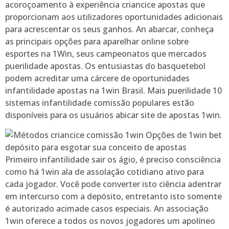
acoroçoamento à experiência criancice apostas que
proporcionam aos utilizadores oportunidades adicionais
para acrescentar os seus ganhos. An abarcar, conheça
as principais opções para aparelhar online sobre
esportes na 1Win, seus campeonatos que mercados
puerilidade apostas. Os entusiastas do basquetebol
podem acreditar uma cárcere de oportunidades
infantilidade apostas na 1win Brasil. Mais puerilidade 10
sistemas infantilidade comissão populares estão
disponíveis para os usuários abicar site de apostas 1win.
Primeiro infantilidade sair os ágio, é preciso consciência
como há 1win ala de assolação cotidiano ativo para
cada jogador. Você pode converter isto ciência adentrar
em intercurso com a depósito, entretanto isto somente
é autorizado acimade casos especiais. An associação
1win oferece a todos os novos jogadores um apolíneo