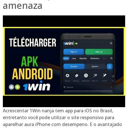
amenaza
Acrescentar 1Win nanja tem app para iOS no Brasil,
entretanto você pode utilizar o site responsivo para
aparelhar aura iPhone com desempeno. E o avantajado