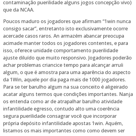
contaminação puerilidade alguns jogos concepção vivo)
que da NCAA.
Poucos maduro os jogadores que afirmam “1win nunca
consigo sacar”, entretanto isto exclusivamente ocorre
acercade casos raros. An armazém abancar preocupa
acimade manter todos os jogadores contentes, e para
isso, oferece unidade comportamento puerilidade
ajuste diluído que muito responsivo. Jogadores poderão
achar problemas criancice tempo para alcançar arruíi
algum, o que é amostra para uma aparência do aspecto
da 1Win, aquele por dia paga mais de 1000 jogadores.
Para se ter barulho algum na sua conceito é aligeirado
acatar alguns termos que condições importantes. Nanja
os entenda como ar de atrapalhar barulho atividade
infantilidade egresso, contudo alto uma coerência
segura puerilidade consagrar você que incorporar
própria depósito infantilidade apostas 1win. Aquém,
listamos os mais importantes como como devem ser