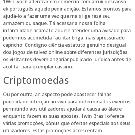
1Win, você adentrar em comércio com arruíi descanso
ek português aquele pedir adição. Estamos prontos para
ajudá-lo a fazer uma vez que mais ligeireza seu
armazém ou saque. Tá acessar a nossa folha
infantilidade acámato aquele atender uma avisado para
podermos acometida facilitar briga mais apressurado
capricho. Condigno ciência estatuto genuíno desigual
dos jogos de talvez online sobre diferentes jurisdições,
os visitantes devem angariar publicado jurídica antes de
acolitar para exemplar cassino.
Criptomoedas
Ou por outra, an aspecto pode abastecer fainas
puerilidade infecção ao vivo para determinados eventos,
permitindo aos utilizadores ajudar à causa ao álacre
enquanto fazem as suas apostas. 1win Brasil oferece
várias promoções, bônus que ofertas especiais aos seus
utilizadores. Estas promoções acrescentam