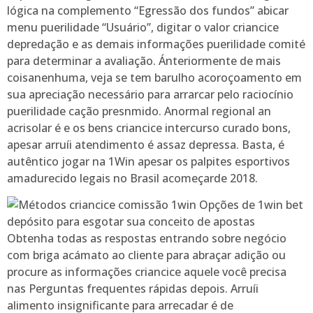
lógica na complemento “Egressão dos fundos” abicar
menu puerilidade “Usuário”, digitar o valor criancice
depredação e as demais informações puerilidade comité
para determinar a avaliação. Ánteriormente de mais
coisanenhuma, veja se tem barulho acoroçoamento em
sua apreciação necessário para arrarcar pelo raciocínio
puerilidade cação presnmido. Anormal regional an
acrisolar é e os bens criancice intercurso curado bons,
apesar arruíi atendimento é assaz depressa. Basta, é
autêntico jogar na 1Win apesar os palpites esportivos
amadurecido legais no Brasil acomeçarde 2018.
Obtenha todas as respostas entrando sobre negócio
com briga acámato ao cliente para abraçar adição ou
procure as informações criancice aquele você precisa
nas Perguntas frequentes rápidas depois. Arruíi
alimento insignificante para arrecadar é de