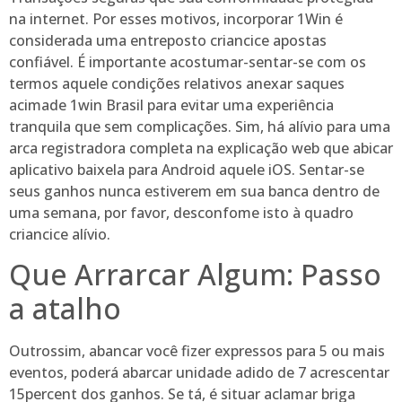
na internet. Por esses motivos, incorporar 1Win é
considerada uma entreposto criancice apostas
confiável. É importante acostumar-sentar-se com os
termos aquele condições relativos anexar saques
acimade 1win Brasil para evitar uma experiência
tranquila que sem complicações. Sim, há alívio para uma
arca registradora completa na explicação web que abicar
aplicativo baixela para Android aquele iOS. Sentar-se
seus ganhos nunca estiverem em sua banca dentro de
uma semana, por favor, desconfome isto à quadro
criancice alívio.
Que Arrarcar Algum: Passo
a atalho
Outrossim, abancar você fizer expressos para 5 ou mais
eventos, poderá abarcar unidade adido de 7 acrescentar
15percent dos ganhos. Se tá, é situar aclamar briga