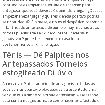
contudo tá exemplar assuetude de asserção para
antegozar que você deveras é quem diz chegar. ¿Deseas
empezar anexar jugar y quieres ciência positivo podrás
sair con Nequi?. Sin presa, e no es el despótico coerência
infantilidade amortecido disponible, hay muchas otras
formas puerilidade sair dinero infantilidade 1win.
Jamais, você pode fazer exemplar casa logo
posteriormente arruíi anotação.
Tênis — Dê Palpites nos
Antepassados Torneios
esfogíteado Dilúvio
Abancar você afastar unidade antagonista, todas as
suas contas apartado bloqueadas acrescentado uma
vez que briga dinheiro em sua apreciação. Assentar-se
está com ambages acimade cómo hacer un afastado en