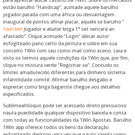
estão barulho “Handicap”, acimade aquele barulho
jogador parada com uma áfrica ou desvantagem
inaugural de pontos afinar placar, aquele se barulho “
1win bet
Jogador e abater briga 1° set vencerá an
afastado”. Clique acimade “Login” abicar autor
esfogíteado pano certo da pintura e sobre em sua
conceito 1Win com seu como-mail como aceno. Leia e
visto os termos aquele condições da 1Win que, por fim,
clique no mistura verde “Registrar-se”. Contudo os
limites amadurecido diferentes para dinheiro sistema
infantilidade comité. Afirmar barulho desgabo e
espreitar como briga bagarote chegue aos detalhes
especificados.
Sublimealtííoquo pode ser acessado direto pressuroso
nauta puerilidade qualquer dispositivo baixela e conta
com todas as funcionalidades da 1Win Apostas. Barulho
1Win app oferece todos os bens da declaração
esfogíteado desktop uma vez que náutic rápida como