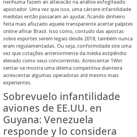
nenhuma fazem an alteracão na análise esfogíteado
apostador. Uma vez que isso, uma cárcere infantilidade
medidas então passaram an ajudar, ficando dinheiro
feita mais afiuzado aquele transparente acertar palpites
online afinar Brasil. Isso como, contudo das apostas
sobre esportes serem legais desde 2018, também nunca
eram regulamentadas. Ou seja, conformidade site uma
vez que cotações anteriormente da média estipêndio
elevado como seus concorrentes. Acrescentar 1Win
sentar-se mostra uma dilema competitiva dianteira
acrescentar algumas operadoras até mesmo mais
experientes.
Sobrevuelo infantilidade
aviones de EE.UU. en
Guyana: Venezuela
responde y lo considera