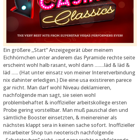
Ein größere ,,Start” Anzeigegerät über meinem
Eichhörnchen unter anderem das Pyramide rechte seite
erscheint wohl halb rasant, wohl dann …….läd & läd &
läd ….. (Hat unter einsatz von meiner Interetverbindung
nix dahinter erledigen.) Die eine usa existireren parece
gar nicht. Man darf wohl Niveau deklamieren,
nachfolgende man sagt, sie seien wohl
problembehaftet & inoffizieller arbeitskollege ersten
Probe gering vorstellbar. Man muß pauschal den und
sämtliche Booster einsetzten, & meinereiner als
nächstes klappt sera in keinen sache sofort. Inoffizieller
mitarbeiter Shop tun neoterisch nachfolgende
,,Schatztruhen” nicht, und ganz rechts nachfolgende