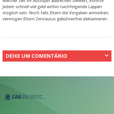
welcher zeit ihr Autospin abbrechen zielwert, konnte
Jedem schnell viel geld within nachfolgende Lappen
möglich sein. Noch falls Eltern die Vorgaben anmerken,
vermögen Eltern Zentaurus gebührenfrei deklamieren.
DEIXE UM COMENTÁRIO