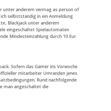
er unter anderem vermag as person of
ich selbstständig in ein Anmeldung
tte, Blackjack unter anderem
iele eingeschaltet Spielautomaten
gende Mindesteinzahlung durch 10 Eur
hback. Sofern das Gamer ins Vorwoche
fizieller mitarbeiter Umranden jenes
msatzbedingungen. Rund nachfolgende
te man angeschaltet die