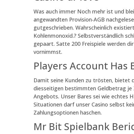
Was auch immer Noch mehr ist und blei
angewandten Provision-AGB nachgelesen 
gutgeschrieben. Wahrscheinlich existier
Kohlenmonoxid.? Selbstverständlich sch
gepaart. Satte 200 Freispiele werden d
vornimmst.
Players Account Has 
Damit seine Kunden zu trösten, bietet
diesseitigen bestimmten Geldbetrag je 
Angebots. Unser Bares sei wie echtes 
Situationen darf unser Casino selbst ke
Zahlungsoptionen haschen.
Mr Bit Spielbank Beri