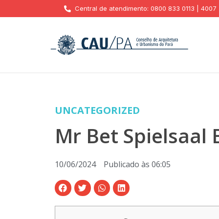
Central de atendimento: 0800 833 0113 | 4007
UNCATEGORIZED
Mr Bet Spielsaal
10/06/2024
Publicado às
06:05