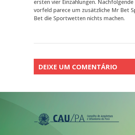
ersten vier Einzahlungen. Nachfolgende 
vorfeld parece um zusätzliche Mr Bet S
Bet die Sportwetten nichts machen.
DEIXE UM COMENTÁRIO