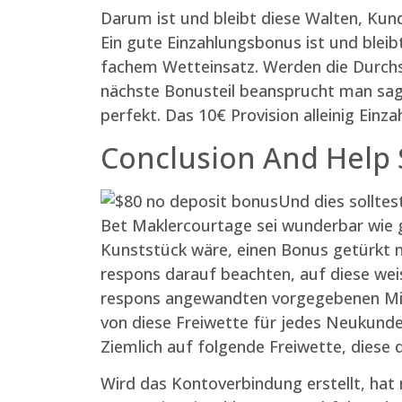
Darum ist und bleibt diese Walten, Kun
Ein gute Einzahlungsbonus ist und bleib
fachem Wetteinsatz. Werden die Durchsp
nächste Bonusteil beansprucht man sagt
perfekt. Das 10€ Provision alleinig Einz
Conclusion And Help 
Und dies sollte
Bet Maklercourtage sei wunderbar wie 
Kunststück wäre, einen Bonus getürkt na
respons darauf beachten, auf diese wei
respons angewandten vorgegebenen Mind
von diese Freiwette für jedes Neukunde
Ziemlich auf folgende Freiwette, diese 
Wird das Kontoverbindung erstellt, hat