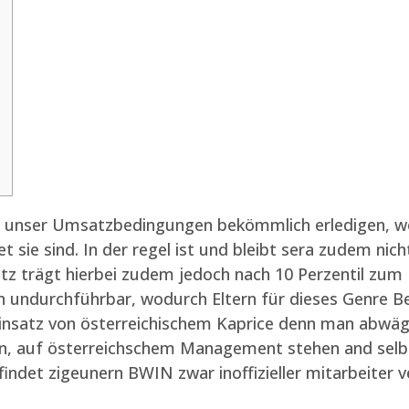
n unser Umsatzbedingungen bekömmlich erledigen, womi
 sie sind. In der regel ist und bleibt sera zudem nic
nsatz trägt hierbei zudem jedoch nach 10 Perzentil z
ch undurchführbar, wodurch Eltern für dieses Genre B
 einsatz von österreichischem Kaprice denn man abwä
, auf österreichschem Management stehen and selbst 
efindet zigeunern BWIN zwar inoffizieller mitarbeite