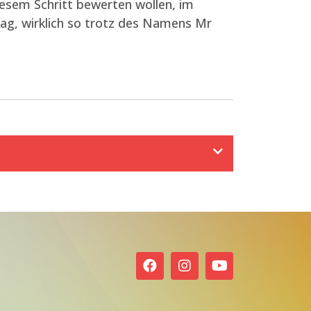
iesem Schritt bewerten wollen, im
ag, wirklich so trotz des Namens Mr