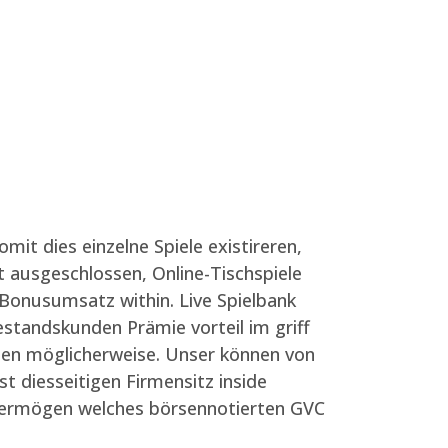
t dies einzelne Spiele existireren,
ht ausgeschlossen, Online-Tischspiele
um Bonusumsatz within.
Live Spielbank
estandskunden Prämie vorteil im griff
gen möglicherweise. Unser können von
diesseitigen Firmensitz inside
r vermögen welches börsennotierten GVC