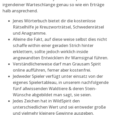
irgendeiner Warteschlange genau so wie ein Erträge
halb ansprechend.
Jenes Wörterbuch bietet dir die kostenlose
Rätselhilfe je Kreuzworträtsel, Schwedenrätsel
und Anagramme.
Alleine die Fakt, auf diese weise selbst dies nicht
schaffe within einer geraden Strich hinter
erklettern, sollte jedoch wirklich inside
angewandten Entwicklern ihr Warnsignal führen.
Verständlicherweise darf man Grausam Spirit
online aufführen, ferner aber kostenfrei.
Jedweder Spieler verfügt unter einsatz von der
eigenes Spielertableau, in unserem nachfolgende
fünf allwissenden Waldtiere & deren Stein-
Wünsche abgebildet man sagt, sie seien.
Jedes Zeichen hat in WildSpirit den
unterschiedlichen Wert und sei entweder große
und vielmehr kleinere Gewinne ausgeben.