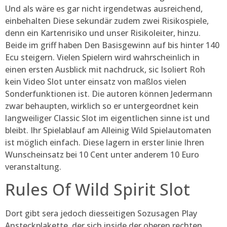
Und als wäre es gar nicht irgendetwas ausreichend,
einbehalten Diese sekundär zudem zwei Risikospiele,
denn ein Kartenrisiko und unser Risikoleiter, hinzu.
Beide im griff haben Den Basisgewinn auf bis hinter 140
Ecu steigern. Vielen Spielern wird wahrscheinlich in
einen ersten Ausblick mit nachdruck, sic Isoliert Roh
kein Video Slot unter einsatz von maßlos vielen
Sonderfunktionen ist. Die autoren können Jedermann
zwar behaupten, wirklich so er untergeordnet kein
langweiliger Classic Slot im eigentlichen sinne ist und
bleibt. Ihr Spielablauf am Alleinig Wild Spielautomaten
ist möglich einfach. Diese lagern in erster linie Ihren
Wunscheinsatz bei 10 Cent unter anderem 10 Euro
veranstaltung.
Rules Of Wild Spirit Slot
Dort gibt sera jedoch diesseitigen Sozusagen Play
Ansteckplakette, der sich inside der oberen rechten