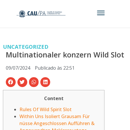
UNCATEGORIZED
Multinationaler konzern Wild Slot
09/07/2024
Publicado às
22:51
Content
Rules Of Wild Spirit Slot
Within Uns Isoliert Grausam Für
nüsse Angeschlossen Aufführen &