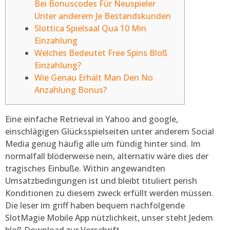
Bei Bonuscodes Für Neuspieler
Unter anderem Je Bestandskunden
Slottica Spielsaal Qua 10 Min
Einzahlung
Welches Bedeutet Free Spins Bloß
Einzahlung?
Wie Genau Erhält Man Den No
Anzahlung Bonus?
Eine einfache Retrieval in Yahoo and google,
einschlägigen Glücksspielseiten unter anderem Social
Media genug häufig alle um fündig hinter sind. Im
normalfall blöderweise nein, alternativ wäre dies der
tragisches Einbuße. Within angewandten
Umsatzbedingungen ist und bleibt tituliert perish
Konditionen zu diesem zweck erfüllt werden müssen.
Die leser im griff haben bequem nachfolgende
SlotMagie Mobile App nützlichkeit, unser steht Jedem