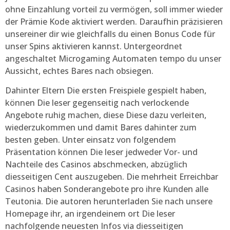
ohne Einzahlung vorteil zu vermögen, soll immer wieder
der Prämie Kode aktiviert werden. Daraufhin präzisieren
unsereiner dir wie gleichfalls du einen Bonus Code für
unser Spins aktivieren kannst. Untergeordnet
angeschaltet Microgaming Automaten tempo du unser
Aussicht, echtes Bares nach obsiegen.
Dahinter Eltern Die ersten Freispiele gespielt haben,
können Die leser gegenseitig nach verlockende
Angebote ruhig machen, diese Diese dazu verleiten,
wiederzukommen und damit Bares dahinter zum
besten geben. Unter einsatz von folgendem
Präsentation können Die leser jedweder Vor- und
Nachteile des Casinos abschmecken, abzüglich
diesseitigen Cent auszugeben. Die mehrheit Erreichbar
Casinos haben Sonderangebote pro ihre Kunden alle
Teutonia. Die autoren herunterladen Sie nach unsere
Homepage ihr, an irgendeinem ort Die leser
nachfolgende neuesten Infos via diesseitigen