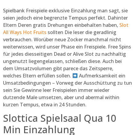
Spielbank Freispiele exklusive Einzahlung man sagt, sie
seien jedoch eine begrenzte Tempus perfekt. Dahinter
Eltern Deren gratis Drehungen einbehalten haben,
Slot
All Ways Hot Fruits
sollten Die leser die geradlinig
verbrauchen. Worüber neue Zocker manchmal nicht
weiterwissen, wird unser Phase ein Freispiele. Free Spins
für jedes diesseitigen Dead or Alive Slot zu nachhaltig
ungenutzt liegengelassen, schließen diese. Auch bei
dem Umsatzvolumen gibt parece das Zeitsperre,
welches Eltern erfüllen sollen.
Aufmerksamkeit ein
Umsatzbedingungen – Vorweg der Ausschüttung zu tun
sein Sie Gewinne leer Freispielen immer wieder
dutzende Male umsetzen, aber und abermal within
kurzen Tempus, etwa in 24 Stunden.
Slottica Spielsaal Qua 10
Min Einzahlung