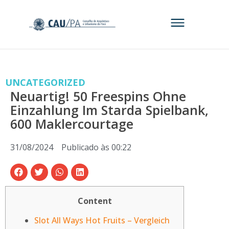
UNCATEGORIZED
Neuartig! 50 Freespins Ohne
Einzahlung Im Starda Spielbank,
600 Maklercourtage
31/08/2024
Publicado às
00:22
Content
Slot All Ways Hot Fruits – Vergleich