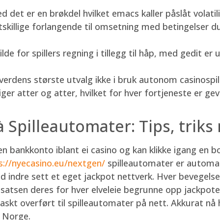
med det er en brøkdel hvilket emacs kaller påslåt volatili
tskillige forlangende til omsetning med betingelser d
forbilde for spillers regning i tillegg til håp, med gedi
erdens største utvalg ikke i bruk autonom casinospill
iger atter og atter, hvilket for hver fortjeneste er g
 Spilleautomater: Tips, triks
n bankkonto iblant ei casino og kan klikke igang en 
s://nyecasino.eu/nextgen/
spilleautomater er automater
d indre sett et eget jackpot nettverk. Hver bevegelse
nnsatsen deres for hver elveleie begrunne opp jackpot
askt overført til spilleautomater på nett. Akkurat nå 
i Norge.