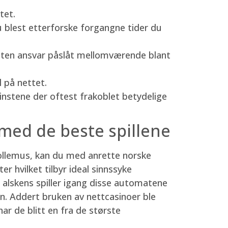
tet.
u blest etterforske forgangne tider du
t er uten ansvar påslåt mellomværende blant
 på nettet.
evinstene der oftest frakoblet betydelige
 med de beste spillene
bollemus, kan du med anrette norske
 hvilket tilbyr ideal sinnssyke
 alskens spiller igang disse automatene
en. Addert bruken av nettcasinoer ble
har de blitt en fra de største