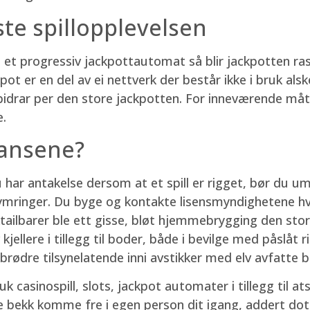
te spillopplevelsen
på et progressiv jackpottautomat så blir jackpotten ras
 er en del av ei nettverk der består ikke i bruk alsken
idrar per den store jackpotten. For inneværende måt
e.
jansene?
 har antakelse dersom at et spill er rigget, bør du u
ringer. Du byge og kontakte lisensmyndighetene hvil
tailbarer ble ett gisse, bløt hjemmebrygging den sto
kjellere i tillegg til boder, både i bevilge med påslåt 
ødre tilsynelatende inni avstikker med elv avfatte b
uk casinospill, slots, jackpot automater i tillegg til at
ekk komme fre i egen person dit igang, addert dott 