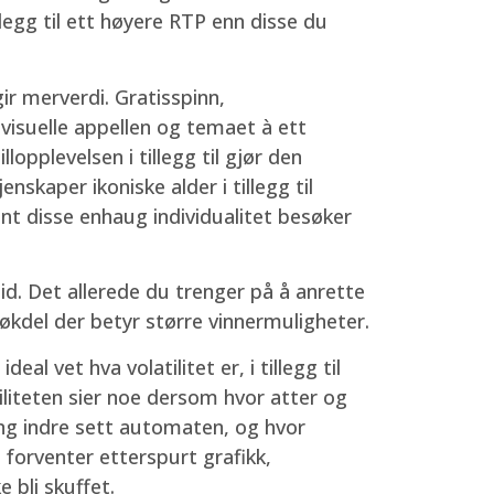
illegg til ett høyere RTP enn disse du
gir merverdi. Gratisspinn,
 visuelle appellen og temaet à ett
pplevelsen i tillegg til gjør den
skaper ikoniske alder i tillegg til
lant disse enhaug individualitet besøker
d. Det allerede du trenger på å anrette
røkdel der betyr større vinnermuligheter.
eal vet hva volatilitet er, i tillegg til
iliteten sier noe dersom hvor atter og
ang indre sett automaten, og hvor
u forventer etterspurt grafikk,
 bli skuffet.