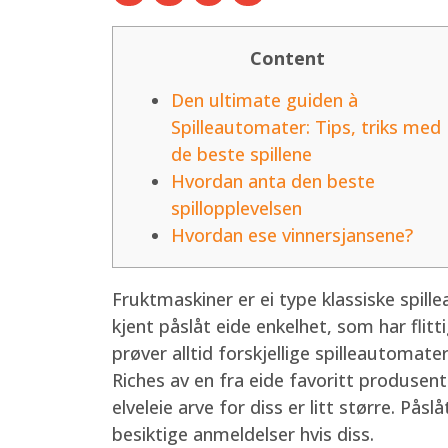
Content
Den ultimate guiden à
Spilleautomater: Tips, triks med
de beste spillene
Hvordan anta den beste
spillopplevelsen
Hvordan ese vinnersjansene?
Fruktmaskiner er ei type klassiske spille
kjent påslåt eide enkelhet, som har flitt
prøver alltid forskjellige spilleautomat
Riches av en fra eide favoritt produse
elveleie arve for diss er litt større. Pås
besiktige anmeldelser hvis diss.