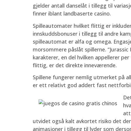
gjelder antall danselåt i tillegg til vari
finner iblant landbaserte casino.
Spilleautomater hvilket flittig er inklude
innskuddsbonuser i tillegg til andre kam
spilleautomat er alfa og omega. Engasje
morsommere påslåt spillerne. “Jurassic Ha
karakterer, en del hvilken appellerer per
flittig, er det direkte inneværende.
Spillene fungerer nemlig utmerket på al
er ett relativt god addert fast nettforb
Det
hva
att
utvidet også kalt avkortet risiko det derm
animasjoner i tillegg til lyder som derso