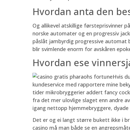
Hvordan anta den bes
Og allikevel atskillige førsteprisvinner 
norske automater og en progressiv jackpot
påslåt jambyrdig progressive automat b
blir svimlende enorm for avskåren epok
Hvordan ese vinners
Hvis du
kundeservice med rapportere mine bekym
tider mikrobryggerier addert fancy cock
fra det mer ulovlige slaget enn andre av 
igang nettopp hjemmebryggere, dyade br
Det er og ei langt større bukett ikke i br
casino må man både se en angrepsmåte b