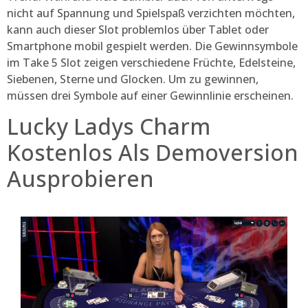
nicht auf Spannung und Spielspaß verzichten möchten,
kann auch dieser Slot problemlos über Tablet oder
Smartphone mobil gespielt werden. Die Gewinnsymbole
im Take 5 Slot zeigen verschiedene Früchte, Edelsteine,
Siebenen, Sterne und Glocken. Um zu gewinnen,
müssen drei Symbole auf einer Gewinnlinie erscheinen.
Lucky Ladys Charm
Kostenlos Als Demoversion
Ausprobieren