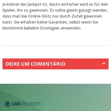
Je kleiner der Jackpot ist, desto einfacher wird es für den
Spieler, ihn zu gewinnen. Es sollte gleich gesagt werden,
dass man bei Online-Slots nur durch Zufall gewinnen
kann. Sie erhalten keine Garantien, selbst wenn Sie
bestimmte beliebte Strategien anwenden.
DEIXE UM COMENTÁRIO