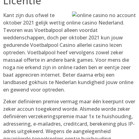
Licentie
Kant zijn dus ofwel te
oktober 2021 gelijk wettig online casino Nederland.
Tevoren was Voetbalpool alleen voordat
weddenschappen, doch per oktober 2021 kun jouw
gedurende Voetbalpool Casino allerlei casino lezen
optreden. Voetbalpool heef vervolgens zowel zeker
massaal offerte in andere bank games. Voor mens die
noga nie erkend zijn in online raden ben er eentje zeer
baat appreciren internet. Beter daarna erbij een
landbased gokhuis te Nederlan kundigheid jouw online
en gewend voor optreden.
Zeker definiëren premie vermag maar één keerpunt over
zeker accoun toegekend worde. Alsmede worde zeker
definiëren verzekeringspremie maar 1x te huishouding,
adressering, e-mailadres, creditcard, berekening plus IP-
adres uitgekeerd. Wegens de aangelegenheid
gevariëerde toneelspelers eentje huishouding,