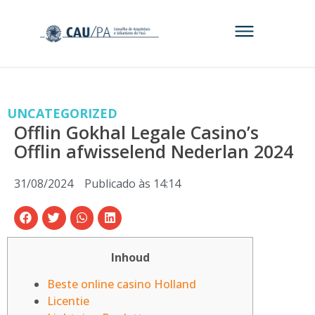
UNCATEGORIZED
Offlin Gokhal Legale Casino’s
Offlin afwisselend Nederlan 2024
31/08/2024
Publicado às
14:14
Inhoud
Beste online casino Holland
Licentie