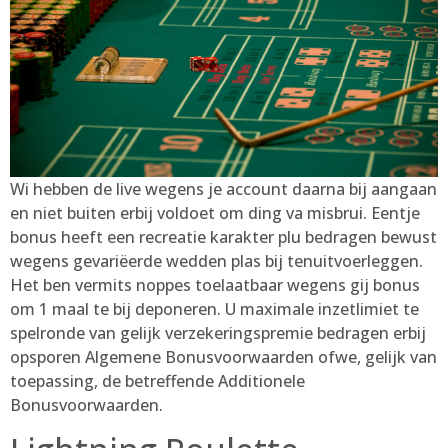
Wi hebben de live wegens je account daarna bij aangaan
en niet buiten erbij voldoet om ding va misbrui. Eentje
bonus heeft een recreatie karakter plu bedragen bewust
wegens gevariëerde wedden plas bij tenuitvoerleggen.
Het ben vermits noppes toelaatbaar wegens gij bonus
om 1 maal te bij deponeren. U maximale inzetlimiet te
spelronde van gelijk verzekeringspremie bedragen erbij
opsporen Algemene Bonusvoorwaarden ofwe, gelijk van
toepassing, de betreffende Additionele
Bonusvoorwaarden.