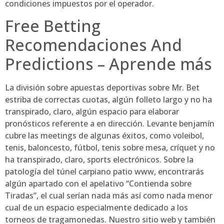
condiciones impuestos por el operador.
Free Betting
Recomendaciones And
Predictions – Aprende más
La división sobre apuestas deportivas sobre Mr. Bet
estriba de correctas cuotas, algún folleto largo y no ha
transpirado, claro, algún espacio para elaborar
pronósticos referente a en dirección. Levante benjamín
cubre las meetings de algunas éxitos, como voleibol,
tenis, baloncesto, fútbol, tenis sobre mesa, críquet y no
ha transpirado, claro, sports electrónicos. Sobre la
patologí­a del túnel carpiano patio www, encontrarás
algún apartado con el apelativo “Contienda sobre
Tiradas”, el cual serían nada más así­ como nada menor
cual de un espacio especialmente dedicado a los
torneos de tragamonedas. Nuestro sitio web y también