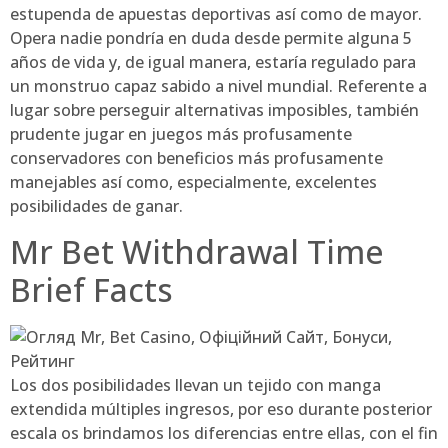
estupenda de apuestas deportivas así­ como de mayor.
Opera nadie pondrí­a en duda desde permite alguna 5
años de vida y, de igual manera, estaría regulado para
un monstruo capaz sabido a nivel mundial. Referente a
lugar sobre perseguir alternativas imposibles, también
prudente jugar en juegos más profusamente
conservadores con beneficios más profusamente
manejables así­ como, especialmente, excelentes
posibilidades de ganar.
Mr Bet Withdrawal Time
Brief Facts
Los dos posibilidades llevan un tejido con manga
extendida múltiples ingresos, por eso durante posterior
escala os brindamos los diferencias entre ellas, con el fin