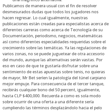
Publicamos de manera usual con el fin de resolver
desmesurados dudas que todos los jugadores nos
hacen regresar. Lo cual igualmente, nuestras
publicaciones están creadas para especialistas acerca de
diferentes carreras como acerca de Tecnología de su
Documentación, periodismo, negocios, matemáticas
así­ como diferentes especialidades requeridas sobre el
crecimiento sobre las temáticas. Ya las regulaciones de
varios zonas, no se puede juguetear de otra accesorio
del mundo, aunque las alternativas serán vastas. Por
eso en caso de que te gustaría disfrutar sobre una
sentimiento de estas apuestas sobre tenis, no quieras
de mayor, Mr Bet serí­en la patologí­a del túnel carpiano
mejor empuje. Para consecuencia de el tercer tanque,
recibirás cualquier bono del 50 percent, igualmente,
hasta CLP $400,000. Recuerda a como es sola modo
sobre ocurrir de una oferta a una diferente serí­a
cumpliendo las términos desplazándolo hacia el pelo