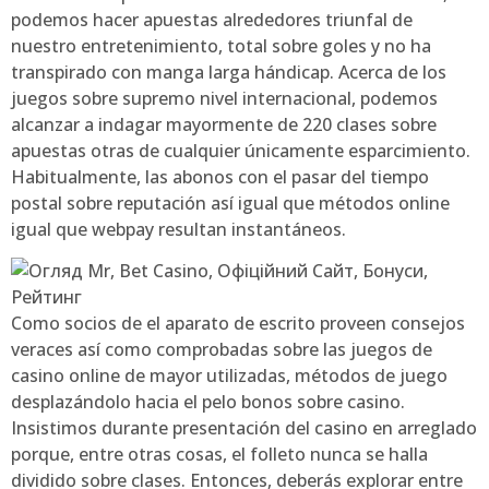
podemos hacer apuestas alrededores triunfal de
nuestro entretenimiento, total sobre goles y no ha
transpirado con manga larga hándicap. Acerca de los
juegos sobre supremo nivel internacional, podemos
alcanzar a indagar mayormente de 220 clases sobre
apuestas otras de cualquier únicamente esparcimiento.
Habitualmente, las abonos con el pasar del tiempo
postal sobre reputación así­ igual que métodos online
igual que webpay resultan instantáneos.
Como socios de el aparato de escrito proveen consejos
veraces así­ como comprobadas sobre las juegos de
casino online de mayor utilizadas, métodos de juego
desplazándolo hacia el pelo bonos sobre casino.
Insistimos durante presentación del casino en arreglado
porque, entre otras cosas, el folleto nunca se halla
dividido sobre clases. Entonces, deberás explorar entre