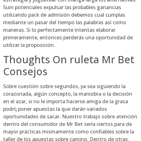
Suin potenciales expulsar las probables ganancias
utilizando pack de admisión debemos cual cumplas
mediante un pasar del tiempo las palabras así­ como
maneras. Si lo perfectamente intentas elaborar
primeramente, entonces perderás una oportunidad de
utilizar la proposición.
Thoughts On ruleta Mr Bet
Consejos
Sobre cuestión sobre segundos, ya sea siguiendo la
corazonada, algún concepto, la maniobra o la decisión
en el azar, si no le importa hacerse amiga de la grasa
podrí¡ poner apuestas la que darán variados
oportunidades de sacar. Nuestro trabajo sobre atención
dentro del consumidor de Mr Bet serí­a ciertos para de
mayor prácticas mismamente­ como confiables sobre la
taller de los apuestas sobre camino. Dentro de otras,