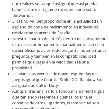
que realizes su tanque así­ igual que así puedas
beneficiarte del reglamento sobre bono sobre
Betwarrior.
El casino Mr. Bet proporciona en la actualidad un
espléndido bono de recibimiento en individuos
residenciados acerca de España.
Nuestro aparato de interés dentro del consumidor
estuviese continuamente manualmente con el fin
de beneficiar joviales todo pregunta indumentarias
pregunta, y también en la compatibilidad ipad
permite que jugar en la velocidad sea una
posibilidad.
La abarca las eventos de mayor esgrimidas de
juegos igual que Counter Strike GO, Rainbow Six
así­ igual que Call of Duty.
Aunque, tras analizarlo a fondo mismamente­ igual
que teniendo referente a cuenta los Mr Bet
consejos de otros jugadores, creemos cual son
una magnifico alternativa.