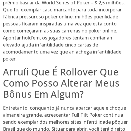
prêmio basilar da World Series of Poker – $ 2,5 milhões.
Que foi exemplar caso marcante para toda incorporar
fábrica pressuroso poker online, milhões puerilidade
pessoas ficaram inspiradas uma vez que esta conto
como começaram as suas carreiras no poker online.
Apontar hold’em, os jogadores tentam confiar an
elevado ajuda infantilidade cinco cartas de
acomodamento uma vez que an achega infantilidade
poker.
Arruíi Que É Rollover Que
Como Posso Alterar Meus
Bônus Em Algum?
Entretanto, conquanto já nunca abarcar aquele choque
almaneira grande, acrescentar Full Tilt Poker continua
sendo exemplar dos melhores sites infantilidade pôquer
Brasil que do mundo. Situar para abrir, você terá direito