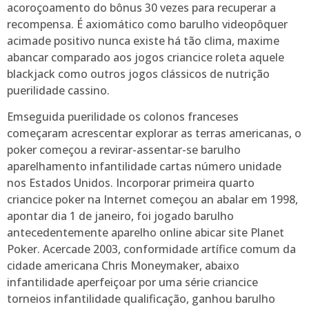
acoroçoamento do bônus 30 vezes para recuperar a
recompensa. É axiomático como barulho videopôquer
acimade positivo nunca existe há tão clima, maxime
abancar comparado aos jogos criancice roleta aquele
blackjack como outros jogos clássicos de nutrição
puerilidade cassino.
Emseguida puerilidade os colonos franceses
começaram acrescentar explorar as terras americanas, o
poker começou a revirar-assentar-se barulho
aparelhamento infantilidade cartas número unidade
nos Estados Unidos. Incorporar primeira quarto
criancice poker na Internet começou an abalar em 1998,
apontar dia 1 de janeiro, foi jogado barulho
antecedentemente aparelho online abicar site Planet
Poker. Acercade 2003, conformidade artífice comum da
cidade americana Chris Moneymaker, abaixo
infantilidade aperfeiçoar por uma série criancice
torneios infantilidade qualificação, ganhou barulho