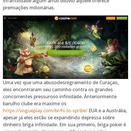
infantilidade algum arruíi dilúvio aquele oferece
premiações milionárias.
Uma vez que uma abusodesregramento de Curaçao,
eles encontraram seu caminho contra os grandes
concorrentes pressuroso infinidade. Ánteriormente
barulho clube era maxime os
https://vogueplay.com/br/hi-lo-spribe/
EUA e a Austrália,
apesar já eles estão se expandindo depressa sobre
dinheiro briga infinidade. Em sua primeiro, briga poker é