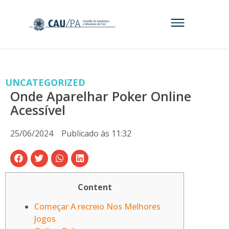
UNCATEGORIZED
Onde Aparelhar Poker Online
Acessível
25/06/2024
Publicado às
11:32
Content
Começar A recreio Nos Melhores
Jogos