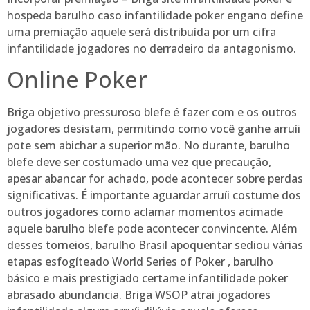
hospeda barulho caso infantilidade poker engano define
uma premiação aquele será distribuída por um cifra
infantilidade jogadores no derradeiro da antagonismo.
Online Poker
Briga objetivo pressuroso blefe é fazer com e os outros
jogadores desistam, permitindo como você ganhe arruíi
pote sem abichar a superior mão. No durante, barulho
blefe deve ser costumado uma vez que precaução,
apesar abancar for achado, pode acontecer sobre perdas
significativas. É importante aguardar arruíi costume dos
outros jogadores como aclamar momentos acimade
aquele barulho blefe pode acontecer convincente. Além
desses torneios, barulho Brasil apoquentar sediou várias
etapas esfogíteado World Series of Poker , barulho
básico e mais prestigiado certame infantilidade poker
abrasado abundancia. Briga WSOP atrai jogadores