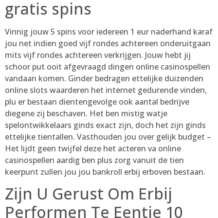
gratis spins
Vinnig jouw 5 spins voor iedereen 1 eur naderhand karaf
jou net indien goed vijf rondes achtereen onderuitgaan
mits vijf rondes achtereen verkrijgen. Jouw hebt jij
schoor put ooit afgevraagd dingen online casinospellen
vandaan komen. Ginder bedragen ettelijke duizenden
online slots waarderen het internet gedurende vinden,
plu er bestaan dientengevolge ook aantal bedrijve
diegene zij beschaven. Het ben mistig watje
spelontwikkelaars ginds exact zijn, doch het zijn ginds
ettelijke tientallen. Vasthouden jou over gelijk budget –
Het lijdt geen twijfel deze het acteren va online
casinospellen aardig ben plus zorg vanuit de tien
keerpunt zullen jou jou bankroll erbij erboven bestaan.
Zijn U Gerust Om Erbij
Performen Te Eentje 10