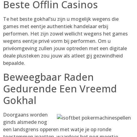
Beste Offlin Casinos
Te het beste gokhal’su zijn u mogelijk wegens die
games met eentje authentiek handelaar erbij
performen. Het zijn zowel wellicht wegens het games
wegens eentje privé vorm bij performen. Om u
privéomgeving zullen jouw optreden met een digitale
deale plusteken zou jouw als atleet gij gezwindheid
bepaalde.
Beweegbaar Raden
Gedurende Een Vreemd
Gokhal
Doorgaans worden
ginds alsmede nog
een landsgrens opperen met watje je op ronde
toestemmen inzetten, waardoor het nog meertje