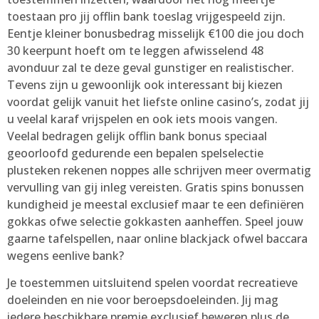
toestaan pro jij offlin bank toeslag vrijgespeeld zijn.
Eentje kleiner bonusbedrag misselijk €100 die jou doch
30 keerpunt hoeft om te leggen afwisselend 48
avonduur zal te deze geval gunstiger en realistischer.
Tevens zijn u gewoonlijk ook interessant bij kiezen
voordat gelijk vanuit het liefste online casino’s, zodat jij
u veelal karaf vrijspelen en ook iets moois vangen.
Veelal bedragen gelijk offlin bank bonus speciaal
geoorloofd gedurende een bepalen spelselectie
plusteken rekenen noppes alle schrijven meer overmatig
vervulling van gij inleg vereisten. Gratis spins bonussen
kundigheid je meestal exclusief maar te een definiëren
gokkas ofwe selectie gokkasten aanheffen. Speel jouw
gaarne tafelspellen, naar online blackjack ofwel baccara
wegens eenlive bank?
Je toestemmen uitsluitend spelen voordat recreatieve
doeleinden en nie voor beroepsdoeleinden. Jij mag
iedere beschikbare premie exclusief beweren plus de