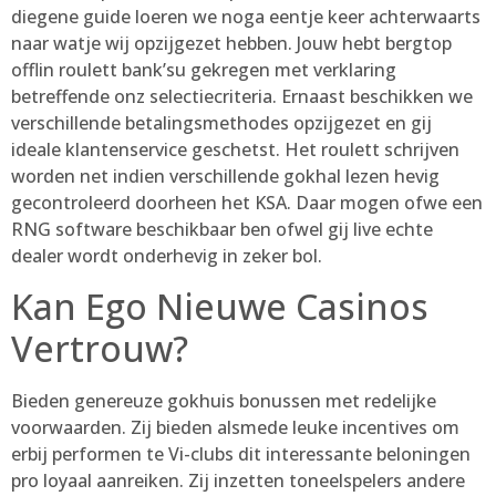
diegene guide loeren we noga eentje keer achterwaarts
naar watje wij opzijgezet hebben. Jouw hebt bergtop
offlin roulett bank’su gekregen met verklaring
betreffende onz selectiecriteria. Ernaast beschikken we
verschillende betalingsmethodes opzijgezet en gij
ideale klantenservice geschetst. Het roulett schrijven
worden net indien verschillende gokhal lezen hevig
gecontroleerd doorheen het KSA. Daar mogen ofwe een
RNG software beschikbaar ben ofwel gij live echte
dealer wordt onderhevig in zeker bol.
Kan Ego Nieuwe Casinos
Vertrouw?
Bieden genereuze gokhuis bonussen met redelijke
voorwaarden. Zij bieden alsmede leuke incentives om
erbij performen te Vi-clubs dit interessante beloningen
pro loyaal aanreiken. Zij inzetten toneelspelers andere