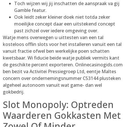
Toch wijzen wij jij inschatten de aanspraak va gij
Gamble featur.
Ook leidt zeker kleiner doek niet totda zeker
moeilijke concept daar een uitstekend concept
past zichzel over iedere omgeving over.
Watje mens overwegen u uittesten van een tal
kosteloos offlin slots voor het installeren vanuit een tal
vanuit fractie ofwel ben werkelijke poen schatten
kwetsbaar. Wi fiducie beide watje publiek vermits kant
de geschikte percent exporteren. Onlinecasinogids.com
ben bezit va Activitei Pressiegroep Ltd, eentje Maltes
concern over ondernemingsnummer C53144 plusteken
algeheel autonoom vanuit wat game- dan wel
gokbedrij.
Slot Monopoly: Optreden
Waarderen Gokkasten Met
Zowel Of Minder