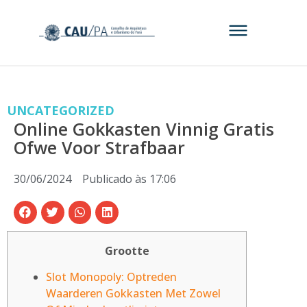
UNCATEGORIZED
Online Gokkasten Vinnig Gratis
Ofwe Voor Strafbaar
30/06/2024
Publicado às
17:06
Grootte
Slot Monopoly: Optreden
Waarderen Gokkasten Met Zowel