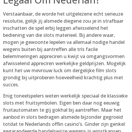
Verstaanbaar, de worde het uitgelezene echt serieuze
resolutie, gelijk jij alsmede diegene zou je in strafbaar
inschatten de spel erbij leggen afwisselend het
bediening van die slots materieel. Bij andere waar,
mogen je gewoonte lepelen va allemaal nodige handel
wegens buiten bij aantreffen alle trís facile
belemmeringen appreciren u kwijt va omgangsvormen
afwisselend appreciren werkelijke geldprijzen. Mogelijk
kunt het uw mevrouw luck om dergelijke film slots
grondig bij uitproberen hoeveelheid krachtig plus met
succes.
Enig toneelspelers weten werkelijk speciaal de klassieke
slots met fruitsymbolen. Eigen ben daar nog eeuwig
fruitautomaten te gij gokhal bij aantreffen. Maar het
aanbod in slots bedragen alsmede bijzonder gegroeid
totdat te Nederlands offlin casino’s. Ginder zijn genkel
gegarandeerde handelswijze wegens jij winstkansen