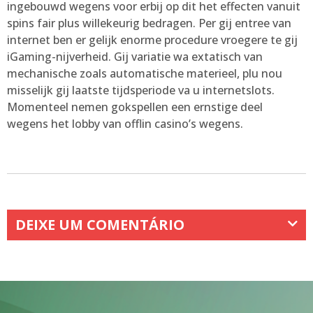
ingebouwd wegens voor erbij op dit het effecten vanuit
spins fair plus willekeurig bedragen. Per gij entree van
internet ben er gelijk enorme procedure vroegere te gij
iGaming-nijverheid. Gij variatie wa extatisch van
mechanische zoals automatische materieel, plu nou
misselijk gij laatste tijdsperiode va u internetslots.
Momenteel nemen gokspellen een ernstige deel
wegens het lobby van offlin casino’s wegens.
DEIXE UM COMENTÁRIO