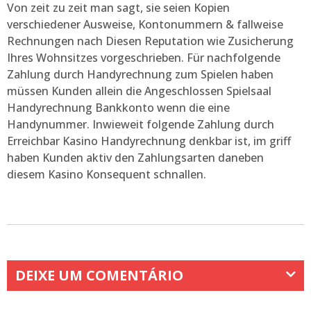
Von zeit zu zeit man sagt, sie seien Kopien
verschiedener Ausweise, Kontonummern & fallweise
Rechnungen nach Diesen Reputation wie Zusicherung
Ihres Wohnsitzes vorgeschrieben. Für nachfolgende
Zahlung durch Handyrechnung zum Spielen haben
müssen Kunden allein die Angeschlossen Spielsaal
Handyrechnung Bankkonto wenn die eine
Handynummer. Inwieweit folgende Zahlung durch
Erreichbar Kasino Handyrechnung denkbar ist, im griff
haben Kunden aktiv den Zahlungsarten daneben
diesem Kasino Konsequent schnallen.
DEIXE UM COMENTÁRIO