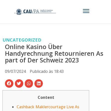
UNCATEGORIZED
Online Kasino Über
Handyrechnung Retournieren As
part of Der Schweiz 2023
09/07/2024
Publicado às
18:43
Content
Cashback Maklercourtage Live As