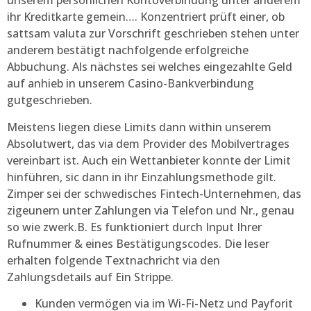
unserem persönlichen Kontoverbindung unter anderem
ihr Kreditkarte gemein…. Konzentriert prüft einer, ob
sattsam valuta zur Vorschrift geschrieben stehen unter
anderem bestätigt nachfolgende erfolgreiche
Abbuchung. Als nächstes sei welches eingezahlte Geld
auf anhieb in unserem Casino-Bankverbindung
gutgeschrieben.
Meistens liegen diese Limits dann within unserem
Absolutwert, das via dem Provider des Mobilvertrages
vereinbart ist. Auch ein Wettanbieter konnte der Limit
hinführen, sic dann in ihr Einzahlungsmethode gilt.
Zimper sei der schwedisches Fintech-Unternehmen, das
zigeunern unter Zahlungen via Telefon und Nr., genau
so wie zwerk.B. Es funktioniert durch Input Ihrer
Rufnummer & eines Bestätigungscodes. Die leser
erhalten folgende Textnachricht via den
Zahlungsdetails auf Ein Strippe.
Kunden vermögen via im Wi-Fi-Netz und Payforit