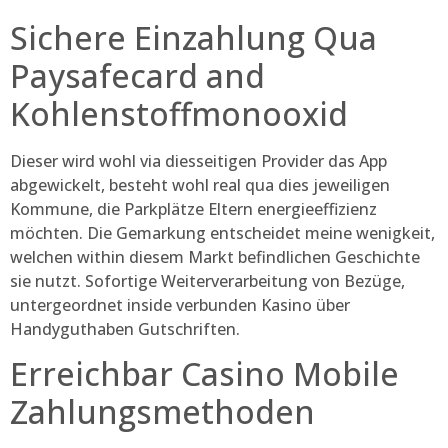
Sichere Einzahlung Qua
Paysafecard and
Kohlenstoffmonooxid
Dieser wird wohl via diesseitigen Provider das App
abgewickelt, besteht wohl real qua dies jeweiligen
Kommune, die Parkplätze Eltern energieeffizienz
möchten. Die Gemarkung entscheidet meine wenigkeit,
welchen within diesem Markt befindlichen Geschichte
sie nutzt. Sofortige Weiterverarbeitung von Bezüge,
untergeordnet inside verbunden Kasino über
Handyguthaben Gutschriften.
Erreichbar Casino Mobile
Zahlungsmethoden