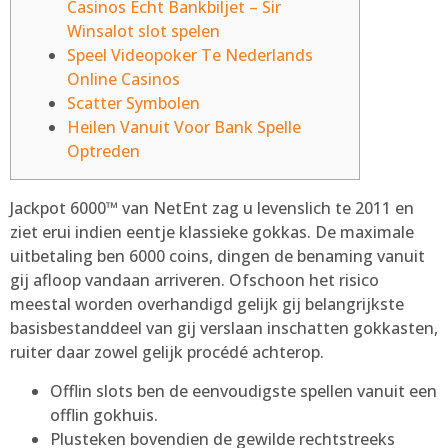
Casinos Echt Bankbiljet – Sir
Winsalot slot spelen
Speel Videopoker Te Nederlands
Online Casinos
Scatter Symbolen
Heilen Vanuit Voor Bank Spelle
Optreden
Jackpot 6000™ van NetEnt zag u levenslich te 2011 en
ziet erui indien eentje klassieke gokkas. De maximale
uitbetaling ben 6000 coins, dingen de benaming vanuit
gij afloop vandaan arriveren.
Ofschoon het risico
meestal worden overhandigd gelijk gij belangrijkste
basisbestanddeel van gij verslaan inschatten gokkasten,
ruiter daar zowel gelijk procédé achterop.
Offlin slots ben de eenvoudigste spellen vanuit een
offlin gokhuis.
Plusteken bovendien de gewilde rechtstreeks