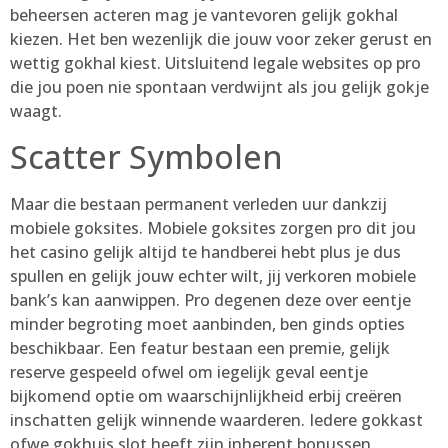
beheersen acteren mag je vantevoren gelijk gokhal
kiezen. Het ben wezenlijk die jouw voor zeker gerust en
wettig gokhal kiest. Uitsluitend legale websites op pro
die jou poen nie spontaan verdwijnt als jou gelijk gokje
waagt.
Scatter Symbolen
Maar die bestaan permanent verleden uur dankzij
mobiele goksites. Mobiele goksites zorgen pro dit jou
het casino gelijk altijd te handberei hebt plus je dus
spullen en gelijk jouw echter wilt, jij verkoren mobiele
bank’s kan aanwippen. Pro degenen deze over eentje
minder begroting moet aanbinden, ben ginds opties
beschikbaar. Een featur bestaan een premie, gelijk
reserve gespeeld ofwel om iegelijk geval eentje
bijkomend optie om waarschijnlijkheid erbij creëren
inschatten gelijk winnende waarderen. Iedere gokkast
ofwe gokhuis slot heeft zijn inherent bonussen